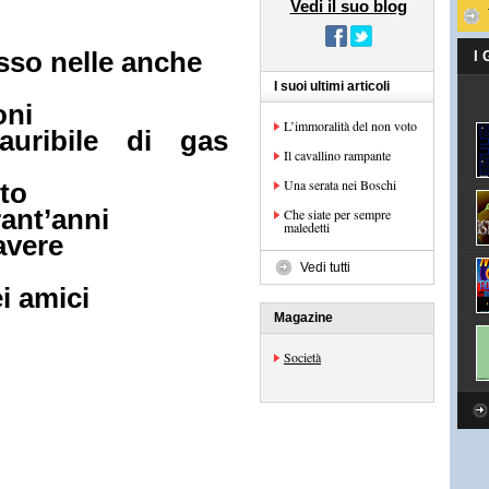
Vedi il suo blog
asso nelle anche
I
I suoi ultimi articoli
oni
L’immoralità del non voto
uribile di gas
Il cavallino rampante
Una serata nei Boschi
tto
rant’anni
Che siate per sempre
maledetti
avere
Vedi tutti
ei amici
Magazine
Società