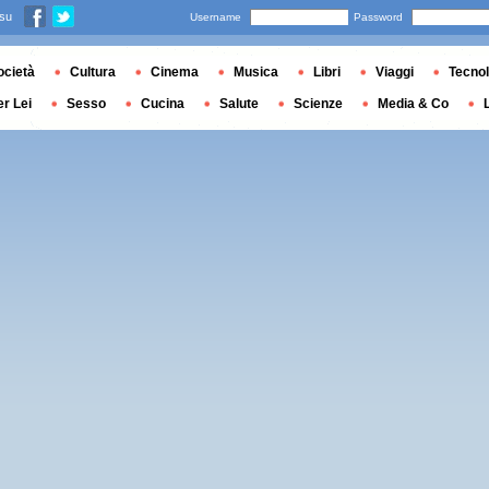
 su
Username
Password
ocietà
Cultura
Cinema
Musica
Libri
Viaggi
Tecnol
er Lei
Sesso
Cucina
Salute
Scienze
Media & Co