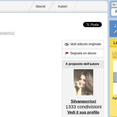
Giochi
Autori
anascricci
L
Vedi articolo originale
L'
Segnala un abuso
GI
A proposito dell'autore
Agi
Silvanascricci
1333
condivisioni
Vedi il suo profilo