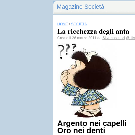
Magazine Società
HOME
›
SOCIETÀ
La ricchezza degli anta
Creato il 26 marzo 2011 da
Silvanascricci
@silv
Argento nei capelli
Oro nei denti