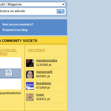
Non ancora membro?
Proponi il tuo blog
A COMMUNITY SOCIETÀ
AUTORE DEL
TOP UTENTI
ORNO
maestrarosalba
1126395 pt
marianna06
602991 pt
freeskipper
472459 pt
psyinthekitchen
hugor
428421 pt