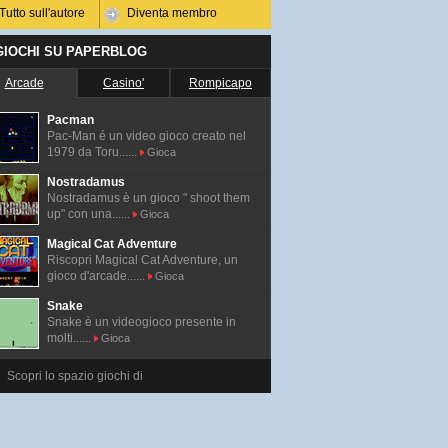
Tutto sull'autore
Diventa membro
 GIOCHI SU PAPERBLOG
Arcade
Casino'
Rompicapo
Pacman
Pac-Man é un video gioco creato nel
1979 da Toru......
Gioca
Nostradamus
Nostradamus è un gioco " shoot them
up" con una......
Gioca
Magical Cat Adventure
Riscopri Magical Cat Adventure, un
gioco d'arcade......
Gioca
Snake
Snake è un videogioco presente in
molti......
Gioca
Scopri lo spazio giochi di