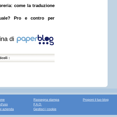
ibreria: come la traduzione
nuale? Pro e contro per
ina di
icoli :
one
Rassegna stampa
Proponi il tuo blog
 d'uso
F.A.Q.
ni azienda
Gestisci i cookie