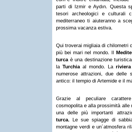
parti di Izmir e Aydın. Questa s
tesori archeologici e cultural
mediterraneo ti aiuteranno a sce
prossima vacanza estiva.
Qui troverai migliaia di chilometri 
più bei mari nel mondo. Il
Medite
turca
è una destinazione turistic
la
Turchia
al mondo. La
riviera
numerose attrazioni, due delle 
antico: il tempio di Artemide e il 
Grazie al peculiare carattere
cosmopolita e alla prossimità all
una delle più importanti attrazi
turca.
Le sue spiagge di sabbia 
montagne verdi e un´atmosfera ril