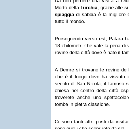
Da non perdere una visita a Ol
Morto della
Turchia,
grazie alle su
spiaggia
di sabbia è la migliore d
tutto il mondo.
Proseguendo verso est, Patara h
18 chilometri che vale la pena di v
rovine della città dove è nato il f
A Demre si trovano le rovine dell
che è il luogo dove ha vissuto e
secolo di San Nicola, il famoso 
chiesa nel centro della città osp
troverete anche uno spettacolar
tombe in pietra classiche.
Ci sono tanti altri posti da visita
sono quelli che scoprirete da soli