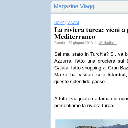
Magazine Viaggi
HOME
›
VIAGGI
La riviera turca: vieni a
Mediterraneo
Creato il 20 giugno 2013 da
Witzbalinka
Sei mai stato in Turchia? Sì, va 
Azzurra, fatto una crociera sul 
Galata, fatto shopping al Gran Baz
Ma se hai visitato solo
Istanbul,
questo splendido paese.
A tutti i viaggiatori affamati di nu
presentiamo la riviera turca.