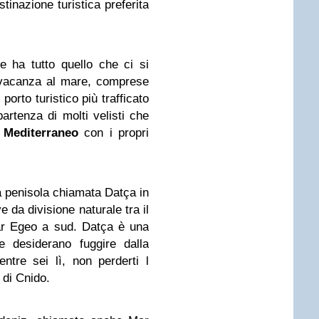
stinazione turistica preferita
 ha tutto quello che ci si
 vacanza al mare, comprese
porto turistico più trafficato
artenza di molti velisti che
l
Mediterraneo
con i propri
 penisola chiamata Datça in
 da divisione naturale tra il
ar Egeo a sud. Datça è una
he desiderano fuggire dalla
entre sei lì, non perderti l
à di Cnido.