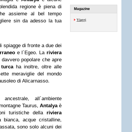
plendida regione è piena di
Magazine
i che assieme al bel tempo
Viaggi
gliere sin da adesso la tua
di spiagge di fronte a due dei
rraneo
e l´Egeo. La
riviera
a davvero popolare che apre
turca
ha inoltre, oltre alle
sette meraviglie del mondo
mausoleo di Alicarnasso.
 ancestrale, all´ambiente
e montagne Taurus,
Antalya
è
oni turistiche della
riviera
bianca, acque cristalline,
assata, sono solo alcuni dei