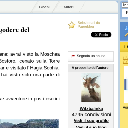
Giochi
Autori
Selezionati da
 godere del
Paperblog
L
bene: avrai visto la Moschea
Segnala un abuso
L'
Bosforo, cenato sulla Torre
GI
ar e visitato l´Hagia Sophia.
A proposito dell'autore
hai visto solo una parte di
ove avventure in posti esotici
Agi
Witzbalinka
4795
condivisioni
Vedi il suo profilo
Vedi il suo blog