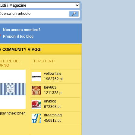
Non ancora membro?
Proponi il tuo blog
A COMMUNITY VIAGGI
AUTORE DEL
TOP UTENTI
ORNO
yellowflate
1983762 pt
lory663
1211328 pt
oryblog
672303 pt
psyinthekitchen
dreamblog
456912 pt