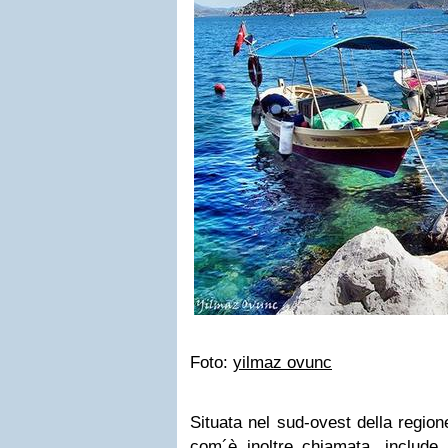
Foto:
yilmaz ovunc
Situata nel sud-ovest della regio
com´è inoltre chiamata, includ