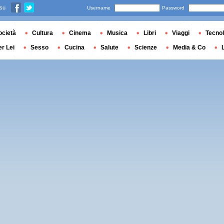
 su
Username
Password
ocietà
Cultura
Cinema
Musica
Libri
Viaggi
Tecnol
er Lei
Sesso
Cucina
Salute
Scienze
Media & Co