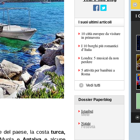
I
I suoi ultimi articoli
10 città europee da visitare
in primavera
I 10 borghi più romantici
d’Italia
Londra: 5 musical da non
perdere
5 attività per bambini a
Roma
Vedi tutti
Dossier Paperblog
Istanbul
Mete
Natale
Festività
ne del paese, la costa
turca,
e Mugla e
Antalya
e alcune