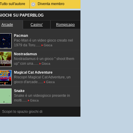
Tutto sull'autore
Diventa membro
 GIOCHI SU PAPERBLOG
Arcade
Casino'
Rompicapo
Pacman
Pac-Man é un video gioco creato nel
1979 da Toru......
Gioca
Nostradamus
Nostradamus è un gioco " shoot them
up" con una......
Gioca
Magical Cat Adventure
Riscopri Magical Cat Adventure, un
gioco d'arcade......
Gioca
Snake
Snake è un videogioco presente in
molti......
Gioca
Scopri lo spazio giochi di