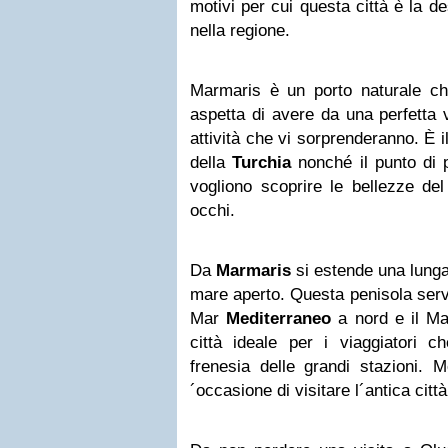
motivi per cui questa città è la de
nella regione.
Marmaris è un porto naturale che
aspetta di avere da una perfetta
attività che vi sorprenderanno. È il 
della
Turchia
nonché il punto di p
vogliono scoprire le bellezze de
occhi.
Da
Marmaris
si estende una lunga
mare aperto. Questa penisola serve
Mar
Mediterraneo
a nord e il M
città ideale per i viaggiatori c
frenesia delle grandi stazioni. M
´occasione di visitare l´antica citt