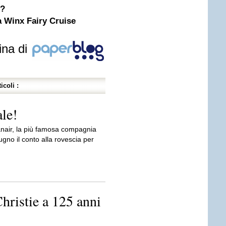
e?
la Winx Fairy Cruise
ina di
icoli :
le!
anair, la più famosa compagnia
ugno il conto alla rovescia per
hristie a 125 anni