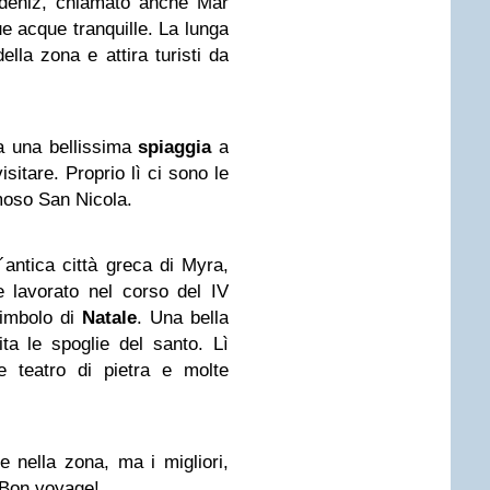
udeniz, chiamato anche Mar
e acque tranquille. La lunga
ella zona e attira turisti da
a una bellissima
spiaggia
a
isitare. Proprio lì ci sono le
amoso San Nicola.
´antica città greca di Myra,
 lavorato nel corso del IV
simbolo di
Natale
. Una bella
ita le spoglie del santo. Lì
e teatro di pietra e molte
re nella zona, ma i migliori,
. Bon voyage!