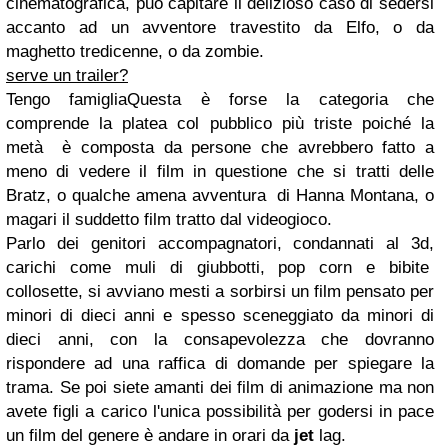
cinematografica, può capitare il delizioso caso di sedersi
accanto ad un avventore travestito da Elfo, o da
maghetto tredicenne, o da zombie.
serve un trailer?
Tengo famigliaQuesta è forse la categoria che
comprende la platea col pubblico più triste poiché la
metà è composta da persone che avrebbero fatto a
meno di vedere il film in questione che si tratti delle
Bratz, o qualche amena avventura di Hanna Montana, o
magari il suddetto film tratto dal videogioco.
Parlo dei genitori accompagnatori, condannati al 3d,
carichi come muli di giubbotti, pop corn e bibite
collosette, si avviano mesti a sorbirsi un film pensato per
minori di dieci anni e spesso sceneggiato da minori di
dieci anni, con la consapevolezza che dovranno
rispondere ad una raffica di domande per spiegare la
trama. Se poi siete amanti dei film di animazione ma non
avete figli a carico l'unica possibilità per godersi in pace
un film del genere è andare in orari da
jet
lag.