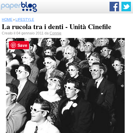
HOME
›
LIFESTYLE
La rucola tra i denti - Unità Cinefile
Creato il 04 gennaio 2011 da
Connie
Save