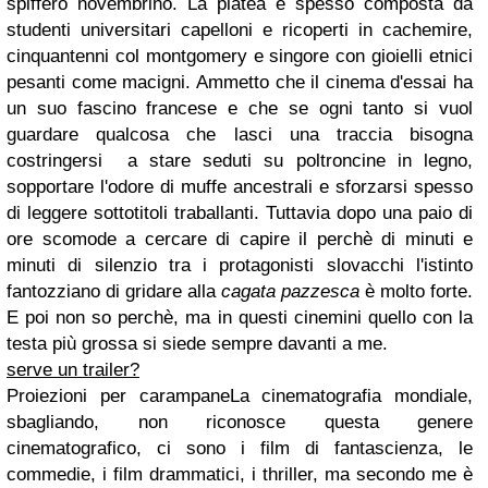
spiffero novembrino. La platea è spesso composta da
studenti universitari capelloni e ricoperti in cachemire,
cinquantenni col montgomery e singore con gioielli etnici
pesanti come macigni. Ammetto che il cinema d'essai ha
un suo fascino francese e che se ogni tanto si vuol
guardare qualcosa che lasci una traccia bisogna
costringersi a stare seduti su poltroncine in legno,
sopportare l'odore di muffe ancestrali e sforzarsi spesso
di leggere sottotitoli traballanti. Tuttavia dopo una paio di
ore scomode a cercare di capire il perchè di minuti e
minuti di silenzio tra i protagonisti slovacchi l'istinto
fantozziano di gridare alla
cagata pazzesca
è molto forte.
E poi non so perchè, ma in questi cinemini quello con la
testa più grossa si siede sempre davanti a me.
serve un trailer?
Proiezioni per carampaneLa cinematografia mondiale,
sbagliando, non riconosce questa genere
cinematografico, ci sono i film di fantascienza, le
commedie, i film drammatici, i thriller, ma secondo me è