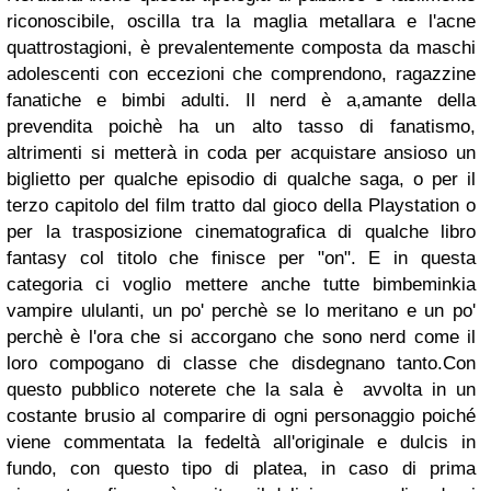
riconoscibile, oscilla tra la maglia metallara e l'acne
quattrostagioni, è prevalentemente composta da maschi
adolescenti con eccezioni che comprendono, ragazzine
fanatiche e bimbi adulti. Il nerd è a,amante della
prevendita poichè ha un alto tasso di fanatismo,
altrimenti si metterà in coda per acquistare ansioso un
biglietto per qualche episodio di qualche saga, o per il
terzo capitolo del film tratto dal gioco della Playstation o
per la trasposizione cinematografica di qualche libro
fantasy col titolo che finisce per "on". E in questa
categoria ci voglio mettere anche tutte bimbeminkia
vampire ululanti, un po' perchè se lo meritano e un po'
perchè è l'ora che si accorgano che sono nerd come il
loro compogano di classe che disdegnano tanto.Con
questo pubblico noterete che la sala è avvolta in un
costante brusio al comparire di ogni personaggio poiché
viene commentata la fedeltà all'originale e dulcis in
fundo, con questo tipo di platea, in caso di prima