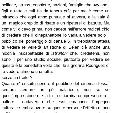
pellicce, strass, coppiette, anziani, famiglie che avviano i
figli a tette e culi fin da tenera età; per me è come un
miracolo che ogni anno puntuale si avvera, e la sala è
un magico crepitio di risate e un ripetersi di battute. Ma
come vi dicevo prima, non cadete nell'errore radical chic
di credere che il cinepanettone lo vada a vedere solo il
pubblico del pomeriggio di canale 5, in trepidante attesa
di vedere le velleità artistiche di Belen c'è anche una
nicchia insospettabile di
istruitoni
che, credetemi, non
sono lì per uno studio sociale, piuttosto per vedere se
questa è la benedetta volta che la signorina Rodriguez ci
fa vedere almeno una tetta.
serve un trailer?
Quante n' essaiIn genere il pubblico del cinema d'essai
sembra sempre un pò malaticcio, non so se
quest'impressione me la fa la sciarpina onnipresente o il
pallore cadaverico che essi emanano, l'impegno
culturale sembra avere su queste persone l'effetto di uno