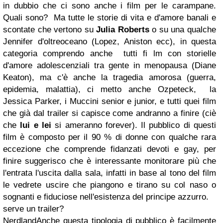
in dubbio che ci sono anche i film per le carampane.
Quali sono? Ma tutte le storie di vita e d'amore banali e
scontate che vertono su
Julia Roberts
o su una qualche
Jennifer d'oltreoceano (Lopez, Aniston ecc), in questa
categoria comprendo anche tutti fi lm con storielle
d'amore adolescenziali tra gente in menopausa (Diane
Keaton), ma c'è anche la tragedia amorosa (guerra,
epidemia, malattia), ci metto anche Ozpeteck, la
Jessica Parker, i Muccini senior e junior, e tutti quei film
che già dal trailer si capisce come andranno a finire (ciè
che
lui e lei
si ameranno forever). Il pubblico di questi
film è composto per il 90 % di donne con qualche rara
eccezione che comprende fidanzati devoti e gay, per
finire suggerisco che è interessante monitorare più che
l'entrata l'uscita dalla sala, infatti in base al tono del film
le vedrete uscire che piangono e tirano su col naso o
sognanti e fiduciose nell'esistenza del principe azzurro.
serve un trailer?
NerdlandAnche questa tipologia di pubblico è facilmente