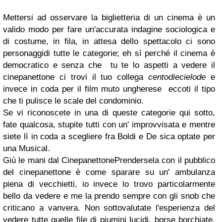
Mettersi ad osservare la biglietteria di un cinema è un
valido modo per fare un'accurata indagine sociologica e
di costume, in fila, in attesa dello spettacolo ci sono
personaggidi tutte le categorie; eh sì perché il cinema è
democratico e senza che tu te lo aspetti a vedere il
cinepanettone ci trovi il tuo collega
centodiecielode
e
invece in coda per il film muto ungherese eccoti il tipo
che ti pulisce le scale del condominio.
Se vi riconoscete in una di queste categorie qui sotto,
fate qualcosa, stupite tutti con un' improvvisata e mentre
siete lì in coda a scegliere fra Boldi e De sica optate per
una Musical.
Giù le mani dal CinepanettonePrendersela con il pubblico
del cinepanettone è come sparare su un' ambulanza
piena di vecchietti, io invece lo trovo particolarmente
bello da vedere e me la prendo sempre con gli snob che
criticano a vanvera. Non sottovalutate l'esperienza del
vedere tutte quelle file di piumini lucidi, borse borchiate,