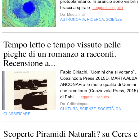
protoplanetario. In arancio sono visibili i
bracci a spirale.
Leggere il seguito
Da
Media Inaf
ASTRONOMIA
RICERCA
SCIENZE
,
,
Tempo letto e tempo vissuto nelle
pieghe di un romanzo a racconti.
Recensione a...
Fabio Ciriachi, “Uomini che si voltano”,
Coazinzola Press 2015Di MARTA ALBA
ANCONAFra le molte qualità di Uomini
che si voltano (Coazinzola Press, 2015)
di Fabi...
Leggere il seguito
Da
Criticaimpura
CULTURA
SCIENZE
SOCIETÀ
DA
,
,
,
CLASSIFICARE
Scoperte Piramidi Naturali? su Ceres e