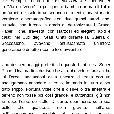
Per esempio, la storia di Rossella O’Hara e Rhett Butler
in “Via col Vento” fu per questo bambino prima
di tutto
un fumetto e, solo in un secondo momento, una storia in
versione cinematografica con due grandi attori che,
tuttavia, non furono in grado di detronizzare i Grandi
Paperi che, travestiti con sfarzosi ed eleganti abiti e
calati nel Sud degli
Stati Uniti
durante la Guerra di
Secessione, avevano entusiasmato un’intera
generazione di lettori con le loro avventure.
Uno dei personaggi preferiti da questo bimbo era Super
Pippo. Una mattina decise che avrebbe voluto fare anche
lui l’eroe, lanciandosi dalla finestra di casa con un
asciugamano annodato al collo, imitando in tutto e per
tutto Pippo. Fortuna volle che il dislivello tra finestra e
terreno non fosse poi così grande, e buttandosi giù non
si ruppe l’osso del collo. Di certo, sperimentò sulla sua
pelle che qualcosa, nella gravità, nell’aria,
nell’asciugamano annodato al collo non andava: