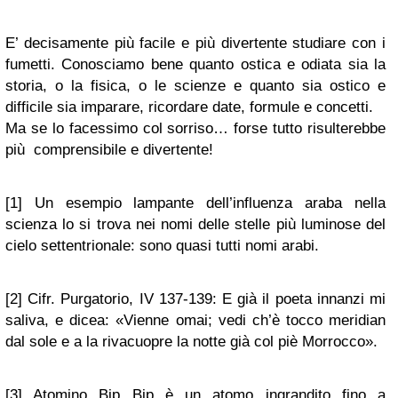
E’ decisamente più facile e più divertente studiare con i
fumetti. Conosciamo bene quanto ostica e odiata sia la
storia, o la fisica, o le scienze e quanto sia ostico e
difficile sia imparare, ricordare date, formule e concetti.
Ma se lo facessimo col sorriso… forse tutto risulterebbe
più comprensibile e divertente!
[1] Un esempio lampante dell’influenza araba nella
scienza lo si trova nei nomi delle stelle più luminose del
cielo settentrionale: sono quasi tutti nomi arabi.
[2] Cifr. Purgatorio, IV 137-139: E già il poeta innanzi mi
saliva, e dicea: «Vienne omai; vedi ch’è tocco meridian
dal sole e a la rivacuopre la notte già col piè Morrocco».
[3] Atomino Bip Bip è un atomo ingrandito fino a