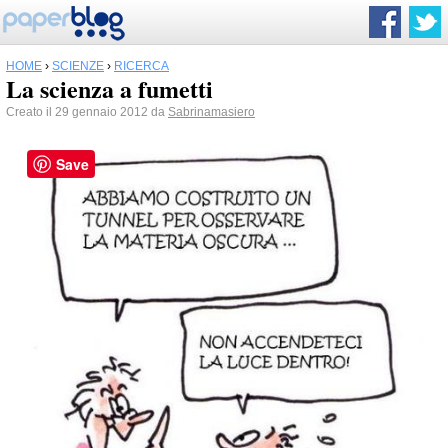
HOME
›
SCIENZE
›
RICERCA
La scienza a fumetti
Creato il 29 gennaio 2012 da
Sabrinamasiero
Save