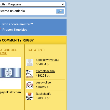
Non ancora membro?
Proponi il tuo blog
A COMMUNITY RUGBY
AUTORE DEL
TOP UTENTI
ORNO
pablitosway1983
604854 pt
Corrintoscana
489198 pt
vesuviolive
445069 pt
psyinthekitchen
Basketcaffe
378351 pt