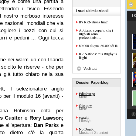
rugby è come una partita a
ttendoci il fisico. Essendo
I suoi ultimi articoli
l nostro morboso interesse
I
It's RRNations time!
le nazionali mondiali che via
egliere i pezzi con cui si
Abbiamo scoperto che i
rugbisti sono
torri e pedoni ...
Oggi tocca
professionisti...
80.000 di qua, 80.000 di là
RR Nations: this Rugby is
Right
ghe nei
warm u
p con Irlanda
sciolto le riserve - che per
Vedi tutti
 già tutto chiaro nella sua
Dossier Paperblog
tt, il selezionatore anglo
Edimburgo
o per il modulo
16 (avanti) -
Mete
Glasgow
Mete
iana Robinson opta per
scacchi
s Cusiter
e
Rory Lawson;
Lifestyle
e all'apertura:
Dan Park
s e
No Doubt
to dietro c'è la quarta
Musicisti Stranieri