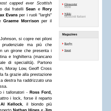
ost capped ever Scottish
Gloucester
Mete
to dai fratelli
Sean
e
Rory
Nikki
ax Evans
per i ruoli "larghi"
Musicisti Italiani
e
Graeme Morrison
per il
Magazines
ohnson, si copre nei piloni
Rugby
a prudenziale ma più che
Sport
 in un girone che presenta i
ina e Inghilterra (mancano
ale di specialità). Partono
en, Moray Low, Geoff Cross
la fa grazie alla prestazione
o a destra ha raddrizzato una
ssa.
o i tallonatori -
Ross Ford,
attro i lock, forse il reparto
Al Kellock
, il biondo più
esperto
Nathan Hines
e
Jim