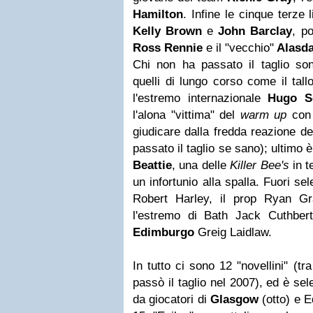
Hamilton
. Infine le cinque terze 
Kelly Brown
e
John Barclay
, p
Ross Rennie
e il "vecchio"
Alasda
Chi non ha passato il taglio sono
quelli di lungo corso come il tal
l'estremo internazionale
Hugo S
l'alona "vittima" del
warm up
con 
giudicare dalla fredda reazione d
passato il taglio se sano); ultimo è
Beattie
, una delle
Killer Bee's
in t
un infortunio alla spalla. Fuori s
Robert Harley, il prop Ryan Gr
l'estremo di Bath Jack Cuthber
Edimburgo
Greig Laidlaw.
In tutto ci sono 12 "novellini" (tr
passò il taglio nel 2007), ed è s
da giocatori di
Glasgow
(otto) e E