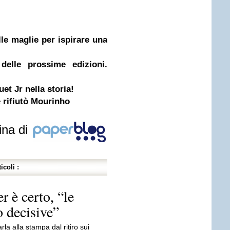
le maglie per ispirare una
delle prossime edizioni.
et Jr nella storia!
 rifiutò Mourinho
ina di
icoli :
 è certo, “le
 decisive”
la alla stampa dal ritiro sui