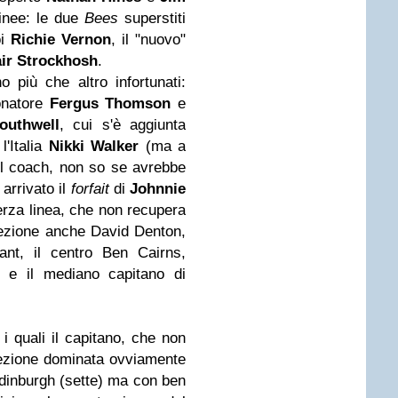
linee: le due
Bees
superstiti
oi
Richie Vernon
, il "nuovo"
ir Strockhosh
.
 più che altro infortunati:
lonatore
Fergus Thomson
e
outhwell
, cui s'è aggiunta
l'Italia
Nikki
Walker
(ma a
el coach, non so se avrebbe
 arrivato il
forfait
di
Johnnie
erza linea, che non recupera
elezione anche David Denton,
ant, il centro Ben Cairns,
t e il mediano capitano di
a i quali il capitano, che non
elezione dominata ovviamente
dinburgh (sette) ma con ben