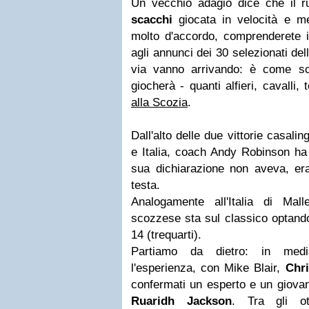
Un vecchio adagio dice che il 
scacchi
giocata in velocità e me
molto d'accordo, comprenderete i
agli annunci dei 30 selezionati del
via vanno arrivando: è come sc
giocherà - quanti alfieri, cavalli, 
alla
Scozia
.
Dall'alto delle due vittorie casalin
e Italia, coach
Andy Robinson
ha 
sua dichiarazione non aveva, era
testa.
Analogamente all'Italia di Malle
scozzese sta sul classico optand
14 (trequarti)
.
Partiamo da dietro: in med
l'esperienza, con
Mike Blair
,
Chri
confermati
un esperto e un giovan
Ruaridh Jackson
. Tra gli ot