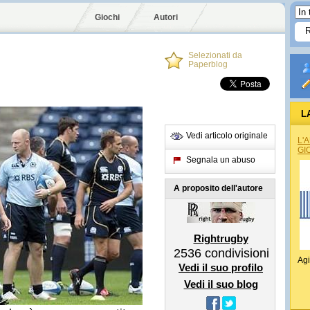
Giochi
Autori
Selezionati da
Paperblog
L
Vedi articolo originale
L'
GI
Segnala un abuso
A proposito dell'autore
Rightrugby
2536
condivisioni
Agi
Vedi il suo profilo
Vedi il suo blog