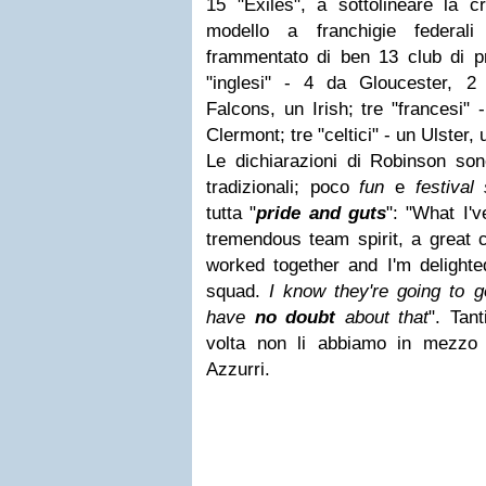
15 "Exiles", a sottolineare la c
modello a franchigie federal
frammentato di ben 13 club di pr
"inglesi" - 4 da Gloucester, 
Falcons, un Irish; tre "francesi"
Clermont; tre "celtici" - un Ulster,
Le dichiarazioni di Robinson sono
tradizionali; poco
fun
e
festival 
tutta "
pride and guts
": "
What I'v
tremendous team spirit, a great 
worked together and I'm delighte
squad
.
I know they're going to 
have
no doubt
about that
". Tan
volta non li abbiamo in mezzo a
Azzurri.