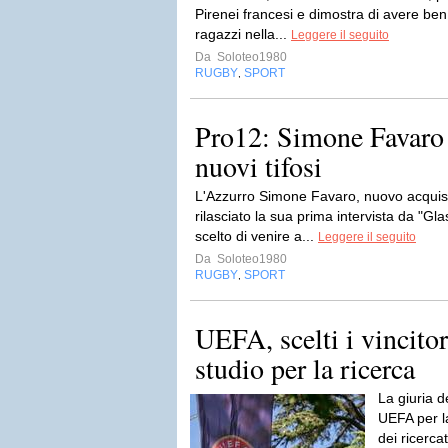
Pirenei francesi e dimostra di avere ben
ragazzi nella...
Leggere il seguito
Da
Soloteo1980
RUGBY
SPORT
,
Pro12: Simone Favaro s
nuovi tifosi
L'Azzurro Simone Favaro, nuovo acquis
rilasciato la sua prima intervista da "
scelto di venire a...
Leggere il seguito
Da
Soloteo1980
RUGBY
SPORT
,
UEFA, scelti i vincitor
studio per la ricerca
La giuria 
UEFA per la
dei ricerca