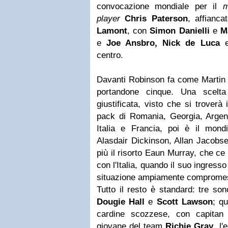
convocazione mondiale per il
m
player
Chris Paterson
, affianca
Lamont
, con
Simon Danielli
e
M
e
Joe Ansbro, Nick de Luca
centro.
Davanti Robinson fa come Martin J
portandone cinque. Una scelt
giustificata, visto che si troverà
pack di Romania, Georgia, Argent
Italia e Francia, poi è il mondi
Alasdair Dickinson, Allan Jacobs
più il risorto
Eaun Murray
, che ce 
con l'Italia, quando il suo ingress
situazione ampiamente comprome
Tutto il resto è standard: tre son
Dougie Hall
e
Scott Lawson
; qu
cardine scozzese, con capitan
giovane del team
Richie Gray
, l'