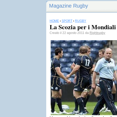
Magazine Rugby
HOME
›
SPORT
›
RUGBY
La Scozia per i Mondiali
Creato il 22 agosto 2011 da
Rightrugby