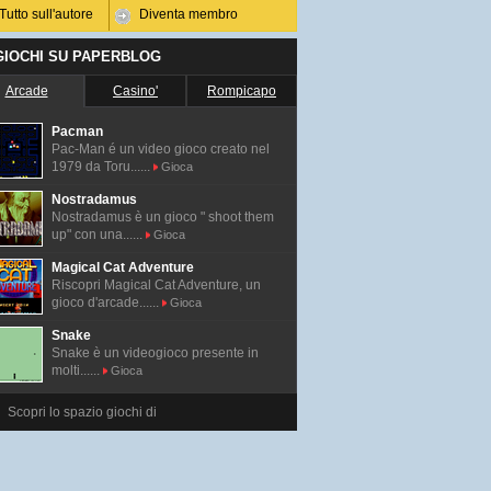
Tutto sull'autore
Diventa membro
 GIOCHI SU PAPERBLOG
Arcade
Casino'
Rompicapo
Pacman
Pac-Man é un video gioco creato nel
1979 da Toru......
Gioca
Nostradamus
Nostradamus è un gioco " shoot them
up" con una......
Gioca
Magical Cat Adventure
Riscopri Magical Cat Adventure, un
gioco d'arcade......
Gioca
Snake
Snake è un videogioco presente in
molti......
Gioca
Scopri lo spazio giochi di