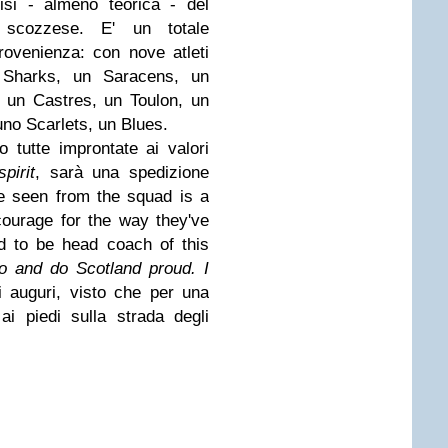
risi - almeno teorica - del
i scozzese. E' un totale
ovenienza: con nove atleti
2 Sharks, un Saracens, un
 - un Castres, un Toulon, un
 uno Scarlets, un Blues.
 tutte improntate ai valori
spirit
, sarà una spedizione
e seen from the squad is a
courage for the way they've
d to be head coach of this
go and do Scotland proud. I
ti auguri, visto che per una
i piedi sulla strada degli