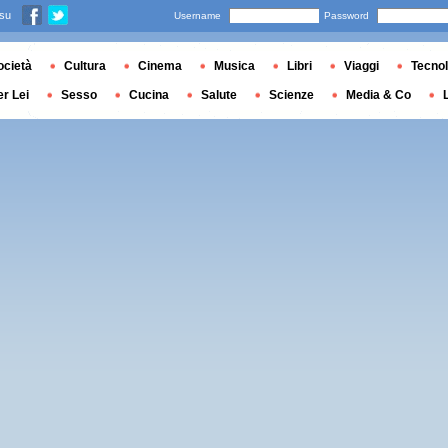
 su
Username
Password
ocietà
Cultura
Cinema
Musica
Libri
Viaggi
Tecnol
er Lei
Sesso
Cucina
Salute
Scienze
Media & Co