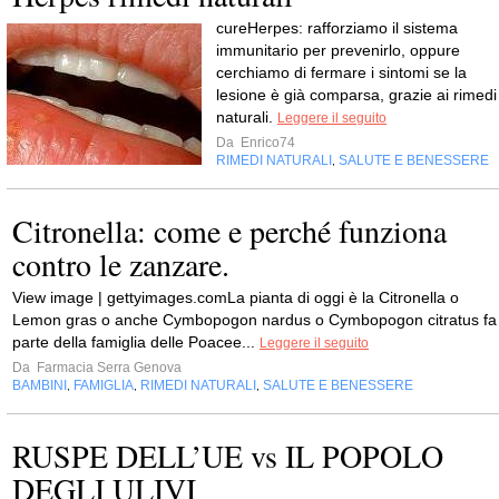
cureHerpes: rafforziamo il sistema
immunitario per prevenirlo, oppure
cerchiamo di fermare i sintomi se la
lesione è già comparsa, grazie ai rimedi
naturali.
Leggere il seguito
Da
Enrico74
RIMEDI NATURALI
SALUTE E BENESSERE
,
Citronella: come e perché funziona
contro le zanzare.
View image | gettyimages.comLa pianta di oggi è la Citronella o
Lemon gras o anche Cymbopogon nardus o Cymbopogon citratus fa
parte della famiglia delle Poacee...
Leggere il seguito
Da
Farmacia Serra Genova
BAMBINI
FAMIGLIA
RIMEDI NATURALI
SALUTE E BENESSERE
,
,
,
RUSPE DELL’UE vs IL POPOLO
DEGLI ULIVI