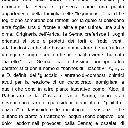
rinomate, la Senna si presenta come una pianta
appartenente della famiglia delle "leguminose," ha delle
foglie che sembrano dei rametti per la quale si collocano
altre foglie, una di fronte all'altra e per ultima, una sulla
cima. Originaria dell'Africa, la Senna preferisce i luoghi
orientati al sole e protetti dai forti e freddi venti,
adattandosi anche alle basse temperature, il suo frutto è
un legume lungo e secco che per sbaglio viene chiamato
"bacello." La Senna, ha moltissimi principi attivi
caratteristici con il nome di "sennosidi - lassativi" A, B, C
e D, definiti dei "glucosidi - antranoidi-composti chimici
avuti per la reazione di un carboidrato, somiglianti a
quelli che sono in altre piante lassative come l'Aloe, il
Rabarbaro e la Cascara. Nella Senna, sono stati
rinvenuti una parte di glucosidi nello specifico il "pinitolo -
enzima" i flavonoidi e le mucillagini - sostanze che
aiutano le piante a trattenere l'acqua (sono colpevoli dei
dolori addominali provocati dalla Senna) e ossalati di