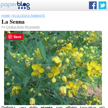
HOME
›
ECOLOGIA E AMBIENTE
La Senna
Da
Cristina Aloisi
@Lunapets
Save
Definita, una delle
piante
con effetto lassativo più