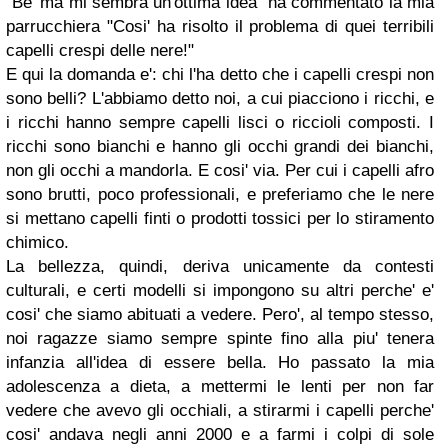
"Be' ma mi sembra un'ottima idea" ha commentato la mia
parrucchiera "Cosi' ha risolto il problema di quei terribili
capelli crespi delle nere!"
E qui la domanda e': chi l'ha detto che i capelli crespi non
sono belli? L'abbiamo detto noi, a cui piacciono i ricchi, e
i ricchi hanno sempre capelli lisci o riccioli composti. I
ricchi sono bianchi e hanno gli occhi grandi dei bianchi,
non gli occhi a mandorla. E cosi' via. Per cui i capelli afro
sono brutti, poco professionali, e preferiamo che le nere
si mettano capelli finti o prodotti tossici per lo stiramento
chimico.
La bellezza, quindi, deriva unicamente da contesti
culturali, e certi modelli si impongono su altri perche' e'
cosi' che siamo abituati a vedere. Pero', al tempo stesso,
noi ragazze siamo sempre spinte fino alla piu' tenera
infanzia all'idea di essere bella. Ho passato la mia
adolescenza a dieta, a mettermi le lenti per non far
vedere che avevo gli occhiali, a stirarmi i capelli perche'
cosi' andava negli anni 2000 e a farmi i colpi di sole