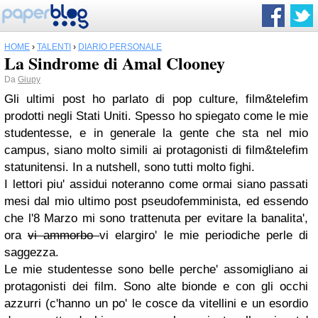
HOME
›
TALENTI
›
DIARIO PERSONALE
La Sindrome di Amal Clooney
Da
Giupy
Gli ultimi post ho parlato di pop culture, film&telefim
prodotti negli Stati Uniti. Spesso ho spiegato come le mie
studentesse, e in generale la gente che sta nel mio
campus, siano molto simili ai protagonisti di film&telefim
statunitensi. In a nutshell, sono tutti molto fighi.
I lettori piu' assidui noteranno come ormai siano passati
mesi dal mio ultimo post pseudofemminista, ed essendo
che l'8 Marzo mi sono trattenuta per evitare la banalita',
ora
vi ammorbo
vi elargiro' le mie periodiche perle di
saggezza.
Le mie studentesse sono belle perche' assomigliano ai
protagonisti dei film. Sono alte bionde e con gli occhi
azzurri (c'hanno un po' le cosce da vitellini e un esordio