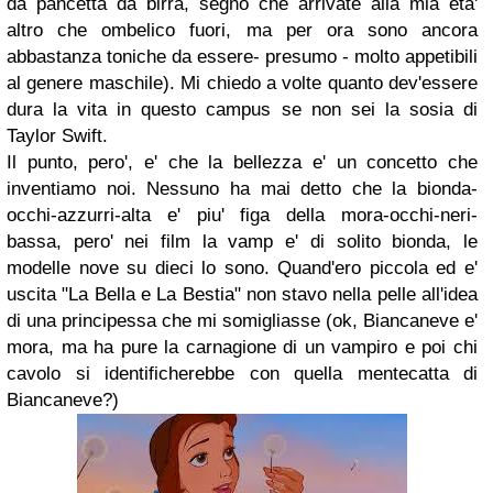
da pancetta da birra, segno che arrivate alla mia eta'
altro che ombelico fuori, ma per ora sono ancora
abbastanza toniche da essere- presumo - molto appetibili
al genere maschile). Mi chiedo a volte quanto dev'essere
dura la vita in questo campus se non sei la sosia di
Taylor Swift.
Il punto, pero', e' che la bellezza e' un concetto che
inventiamo noi. Nessuno ha mai detto che la bionda-
occhi-azzurri-alta e' piu' figa della mora-occhi-neri-
bassa, pero' nei film la vamp e' di solito bionda, le
modelle nove su dieci lo sono. Quand'ero piccola ed e'
uscita "La Bella e La Bestia" non stavo nella pelle all'idea
di una principessa che mi somigliasse (ok, Biancaneve e'
mora, ma ha pure la carnagione di un vampiro e poi chi
cavolo si identificherebbe con quella mentecatta di
Biancaneve?)