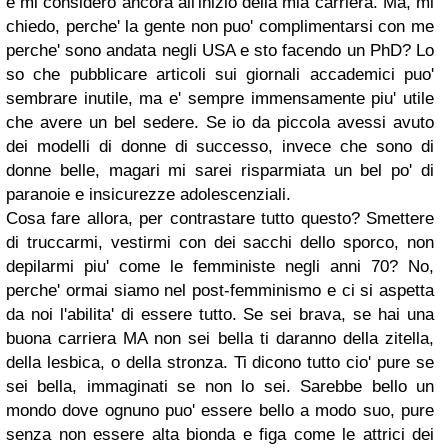
e mi considero ancora all'inizio della mia carriera. Ma, mi
chiedo, perche' la gente non puo' complimentarsi con me
perche' sono andata negli USA e sto facendo un PhD? Lo
so che pubblicare articoli sui giornali accademici puo'
sembrare inutile, ma e' sempre immensamente piu' utile
che avere un bel sedere. Se io da piccola avessi avuto
dei modelli di donne di successo, invece che sono di
donne belle, magari mi sarei risparmiata un bel po' di
paranoie e insicurezze adolescenziali.
Cosa fare allora, per contrastare tutto questo? Smettere
di truccarmi, vestirmi con dei sacchi dello sporco, non
depilarmi piu' come le femministe negli anni 70? No,
perche' ormai siamo nel post-femminismo e ci si aspetta
da noi l'abilita' di essere tutto. Se sei brava, se hai una
buona carriera MA non sei bella ti daranno della zitella,
della lesbica, o della stronza. Ti dicono tutto cio' pure se
sei bella, immaginati se non lo sei. Sarebbe bello un
mondo dove ognuno puo' essere bello a modo suo, pure
senza non essere alta bionda e figa come le attrici dei