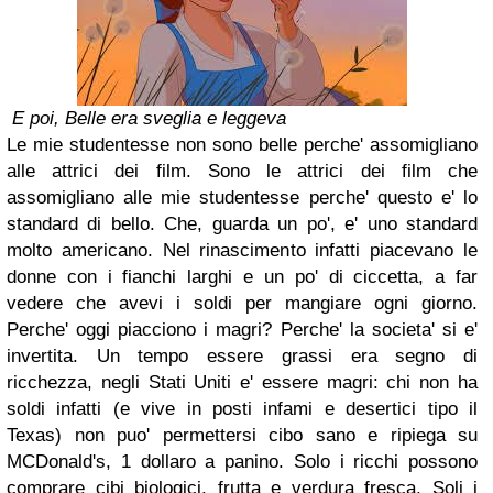
E poi, Belle era sveglia e leggeva
Le mie studentesse non sono belle perche' assomigliano
alle attrici dei film. Sono le attrici dei film che
assomigliano alle mie studentesse perche' questo e' lo
standard di bello. Che, guarda un po', e' uno standard
molto americano. Nel rinascimento infatti piacevano le
donne con i fianchi larghi e un po' di ciccetta, a far
vedere che avevi i soldi per mangiare ogni giorno.
Perche' oggi piacciono i magri? Perche' la societa' si e'
invertita. Un tempo essere grassi era segno di
ricchezza, negli Stati Uniti e' essere magri: chi non ha
soldi infatti (e vive in posti infami e desertici tipo il
Texas) non puo' permettersi cibo sano e ripiega su
MCDonald's, 1 dollaro a panino. Solo i ricchi possono
comprare cibi biologici, frutta e verdura fresca. Soli i