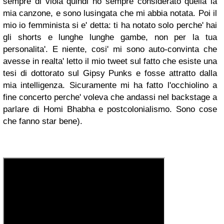
sempre di viola quindi ho sempre considerato quella la
mia canzone, e sono lusingata che mi abbia notata. Poi il
mio io femminista si e' detta: ti ha notato solo perche' hai
gli shorts e lunghe lunghe gambe, non per la tua
personalita'. E niente, cosi' mi sono auto-convinta che
avesse in realta' letto il mio tweet sul fatto che esiste una
tesi di dottorato sul Gipsy Punks e fosse attratto dalla
mia intelligenza. Sicuramente mi ha fatto l'occhiolino a
fine concerto perche' voleva che andassi nel backstage a
parlare di Homi Bhabha e postcolonialismo. Sono cose
che fanno star bene).