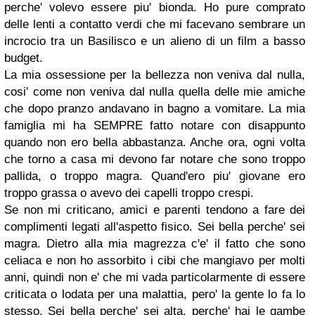
perche' volevo essere piu' bionda. Ho pure comprato
delle lenti a contatto verdi che mi facevano sembrare un
incrocio tra un Basilisco e un alieno di un film a basso
budget.
La mia ossessione per la bellezza non veniva dal nulla,
cosi' come non veniva dal nulla quella delle mie amiche
che dopo pranzo andavano in bagno a vomitare. La mia
famiglia mi ha SEMPRE fatto notare con disappunto
quando non ero bella abbastanza. Anche ora, ogni volta
che torno a casa mi devono far notare che sono troppo
pallida, o troppo magra. Quand'ero piu' giovane ero
troppo grassa o avevo dei capelli troppo crespi.
Se non mi criticano, amici e parenti tendono a fare dei
complimenti legati all'aspetto fisico. Sei bella perche' sei
magra. Dietro alla mia magrezza c'e' il fatto che sono
celiaca e non ho assorbito i cibi che mangiavo per molti
anni, quindi non e' che mi vada particolarmente di essere
criticata o lodata per una malattia, pero' la gente lo fa lo
stesso. Sei bella perche' sei alta, perche' hai le gambe