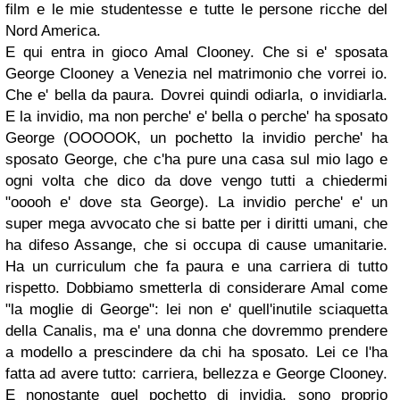
film e le mie studentesse e tutte le persone ricche del
Nord America.
E qui entra in gioco Amal Clooney. Che si e' sposata
George Clooney a Venezia nel matrimonio che vorrei io.
Che e' bella da paura. Dovrei quindi odiarla, o invidiarla.
E la invidio, ma non perche' e' bella o perche' ha sposato
George (OOOOOK, un pochetto la invidio perche' ha
sposato George, che c'ha pure una casa sul mio lago e
ogni volta che dico da dove vengo tutti a chiedermi
"ooooh e' dove sta George). La invidio perche' e' un
super mega avvocato che si batte per i diritti umani, che
ha difeso Assange, che si occupa di cause umanitarie.
Ha un curriculum che fa paura e una carriera di tutto
rispetto. Dobbiamo smetterla di considerare Amal come
"la moglie di George": lei non e' quell'inutile sciaquetta
della Canalis, ma e' una donna che dovremmo prendere
a modello a prescindere da chi ha sposato. Lei ce l'ha
fatta ad avere tutto: carriera, bellezza e George Clooney.
E nonostante quel pochetto di invidia, sono proprio