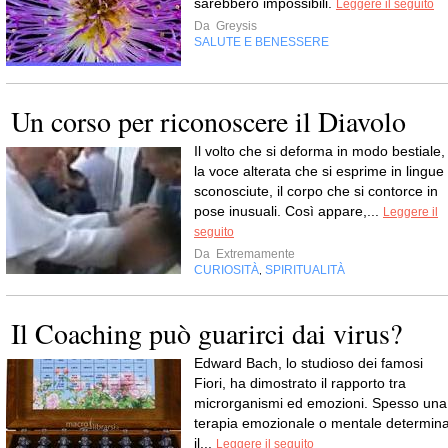
sarebbero impossibili.
Leggere il seguito
Da
Greysis
SALUTE E BENESSERE
Un corso per riconoscere il Diavolo
Il volto che si deforma in modo bestiale,
la voce alterata che si esprime in lingue
sconosciute, il corpo che si contorce in
pose inusuali. Così appare,...
Leggere il
seguito
Da
Extremamente
CURIOSITÀ
SPIRITUALITÀ
,
Il Coaching può guarirci dai virus?
Edward Bach, lo studioso dei famosi
Fiori, ha dimostrato il rapporto tra
microrganismi ed emozioni. Spesso una
terapia emozionale o mentale determin
il...
Leggere il seguito