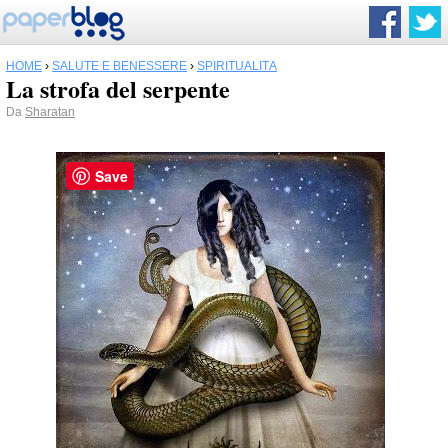
HOME
›
SALUTE E BENESSERE
›
SPIRITUALITÀ
La strofa del serpente
Da
Sharatan
Save