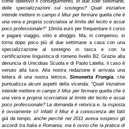
come obiettivo il conseguimento, in due sole settimane,
delle specializzazioni sul sostegno? Quali iniziative
intende mettere in campo il Miur per fermare quella che è
una vera e propria scorciatoia al limite del lecito e assai
poco professionale?”
10mila euro per frequentare il corso
e pagare viaggio, vitto e alloggio.
Ma, in compenso, si
torna dopo poco più di due settimane a casa con una
specializzazione al sostegno in tasca e con la
certificazione linguistica di romeno livello B2. Grazie alla
denuncia di Unicobas Scuola e di Paolo Latella, il caso è
venuto alla luce.
Alla nostra redazione è arrivata una
lettera di una nostra lettrice,
Simonetta Frongia
, che
puntualizza alcuni aspetti della vicenda:
“Quali iniziative
intende mettere in campo il Miur per fermare quella che è
una vera e propria scorciatoia al limite del lecito e assai
poco professionale? La domanda è retorica e, la risposta
è ovviamente si! Infatti il Miur è a conoscenza dei fatti
già da tempo, anche perché nel 2011 aveva sospeso gli
accordi tra Italia e Romania, ma è ovvio che la pratica di