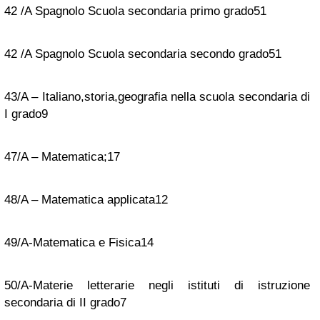
42 /A Spagnolo Scuola secondaria primo grado
51
42 /A Spagnolo Scuola secondaria secondo grado
51
43/A – Italiano,storia,geografia nella scuola secondaria di
I grado
9
47/A – Matematica;
17
48/A – Matematica applicata
12
49/A-Matematica e Fisica
14
50/A-Materie letterarie negli istituti di istruzione
secondaria di II grado
7