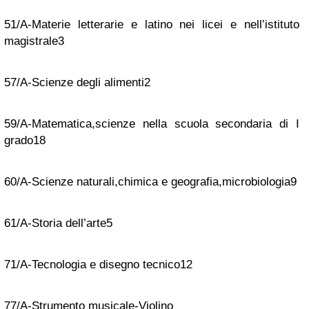
51/A-Materie letterarie e latino nei licei e nell’istituto
magistrale
3
57/A-Scienze degli alimenti
2
59/A-Matematica,scienze nella scuola secondaria di I
grado
18
60/A-Scienze naturali,chimica e geografia,microbiologia
9
61/A-Storia dell’arte
5
71/A-Tecnologia e disegno tecnico
12
77/A-Strumento musicale-Violino