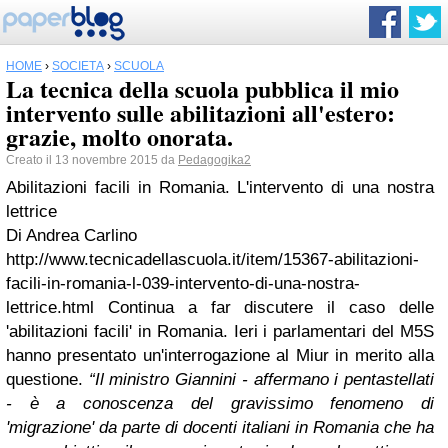
HOME
›
SOCIETÀ
›
SCUOLA
La tecnica della scuola pubblica il mio
intervento sulle abilitazioni all'estero:
grazie, molto onorata.
Creato il 13 novembre 2015 da
Pedagogika2
Abilitazioni facili in Romania. L'intervento di una nostra
lettrice
Di Andrea Carlino
http://www.tecnicadellascuola.it/item/15367-abilitazioni-
facili-in-romania-l-039-intervento-di-una-nostra-
lettrice.html
Continua a far discutere il caso delle
'abilitazioni facili' in Romania.
Ieri i parlamentari del M5S
hanno presentato un'interrogazione al Miur in merito alla
questione.
“Il ministro Giannini - affermano i pentastellati
- è a conoscenza del gravissimo fenomeno di
'migrazione' da parte di docenti italiani in Romania che ha