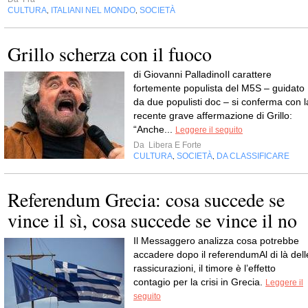
CULTURA
ITALIANI NEL MONDO
SOCIETÀ
,
,
Grillo scherza con il fuoco
di Giovanni PalladinoIl carattere
fortemente populista del M5S – guidato
da due populisti doc – si conferma con l
recente grave affermazione di Grillo:
“Anche...
Leggere il seguito
Da
Libera E Forte
CULTURA
SOCIETÀ
DA CLASSIFICARE
,
,
Referendum Grecia: cosa succede se
vince il sì, cosa succede se vince il no
Il Messaggero analizza cosa potrebbe
accadere dopo il referendumAl di là dell
rassicurazioni, il timore è l’effetto
contagio per la crisi in Grecia.
Leggere il
seguito