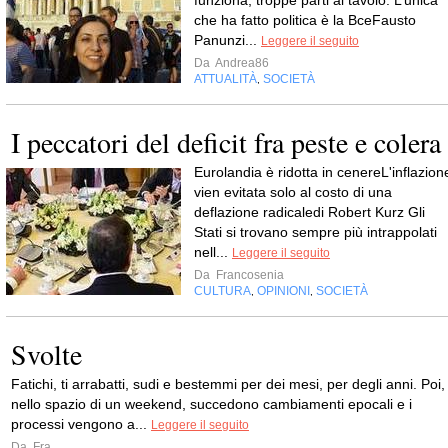
funziona, troppe parti al tavolo. L’unica
che ha fatto politica è la BceFausto
Panunzi...
Leggere il seguito
Da
Andrea86
ATTUALITÀ
SOCIETÀ
,
I peccatori del deficit fra peste e colera
Eurolandia è ridotta in cenereL'inflazion
vien evitata solo al costo di una
deflazione radicaledi Robert Kurz Gli
Stati si trovano sempre più intrappolati
nell...
Leggere il seguito
Da
Francosenia
CULTURA
OPINIONI
SOCIETÀ
,
,
Svolte
Fatichi, ti arrabatti, sudi e bestemmi per dei mesi, per degli anni. Poi,
nello spazio di un weekend, succedono cambiamenti epocali e i
processi vengono a...
Leggere il seguito
Da
Fra