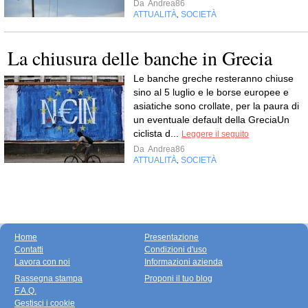
Da
Andrea86
ATTUALITÀ
SOCIETÀ
,
La chiusura delle banche in Grecia
Le banche greche resteranno chiuse
sino al 5 luglio e le borse europee e
asiatiche sono crollate, per la paura di
un eventuale default della GreciaUn
ciclista d...
Leggere il seguito
Da
Andrea86
ATTUALITÀ
SOCIETÀ
,
Home
Presentazione
Contatti
Condizioni d'uso
Lavora con noi
Informazioni azienda
Rassegna stampa
Proponi il tuo blog
F.A.Q.
Gestisci i cookie