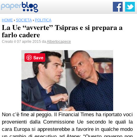
HOME
›
SOCIETÀ
›
POLITICA
La Ue “avverte” Tsipras e si prepara a
farlo cadere
Creato il 07 aprile 2015 da
Albertocapece
Save
Non c’è fine al peggio. Il Financial Times ha riportato voci
provenienti dalla Commissione Ue secondo le quali la
cara Europa si appresterebbe a favorire in qualche modo
un cambio di esecutivo ad Atene: “Questo governo non