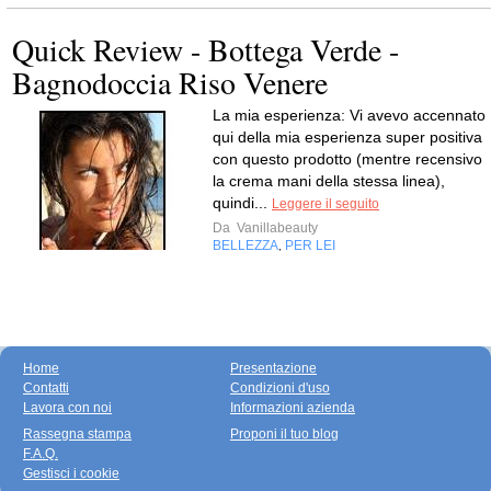
Quick Review - Bottega Verde -
Bagnodoccia Riso Venere
La mia esperienza: Vi avevo accennato
qui della mia esperienza super positiva
con questo prodotto (mentre recensivo
la crema mani della stessa linea),
quindi...
Leggere il seguito
Da
Vanillabeauty
BELLEZZA
PER LEI
,
Home
Presentazione
Contatti
Condizioni d'uso
Lavora con noi
Informazioni azienda
Rassegna stampa
Proponi il tuo blog
F.A.Q.
Gestisci i cookie