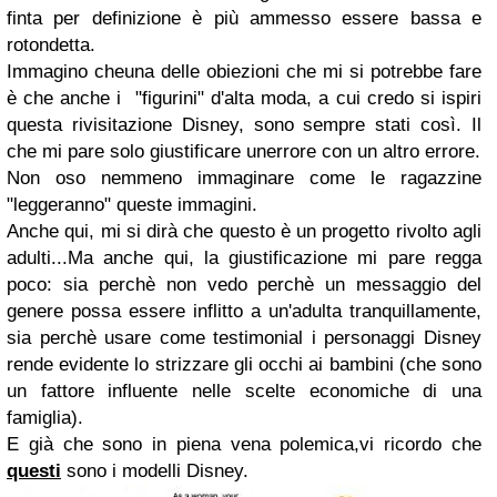
f
int
a
per definizione è più ammesso essere bassa e
rotondetta.
Immagino cheuna delle obiezioni che mi si potrebbe fare
è che anche i
"figurini" d'alta m
oda
, a cui credo si
ispi
ri
questa rivisitazione Disney, sono sempre stati così
.
Il
che mi pare solo giustificare unerrore con un altro errore.
Non oso nemmeno immaginare come le ragazzine
"leggeranno" queste immagini.
Anche qui, mi si d
irà che questo è un progetto rivolto agli
adulti...Ma
anche qui, la giustificazione mi pare regga
poco: sia perchè non vedo perchè un messaggio del
genere
possa essere inflitto a
un'adulta
tranquillamente
,
sia perchè
usare
come testimonial i personaggi Disney
rende evidente lo strizzare gli occhi ai bambini (che sono
un fattore influente nelle scelte economiche di una
famiglia).
E gi
à che sono in piena vena po
lemica,
vi ricordo che
questi
sono i modelli Disney.