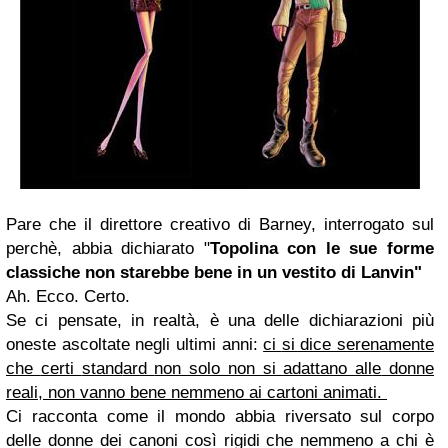
Pare che il direttore creativo di Barney, interrogato sul
perchè, abbia dichi
a
rato "
Topolina
con le sue forme
classiche
non starebbe bene in un vestito di Lanvin"
Ah. Ecco. Certo.
Se ci pensate, in realtà, è una delle dichiarazioni più
oneste ascoltate negli ultimi anni:
ci
si dice serenamente
che
certi
stand
ard
non solo non si adattano all
e
donne
reali, non vanno bene nemmeno ai cartoni animat
i.
Ci racconta come il mondo abbia riversato sul corp
o
delle donne dei canoni così rigidi che nemmeno a chi è