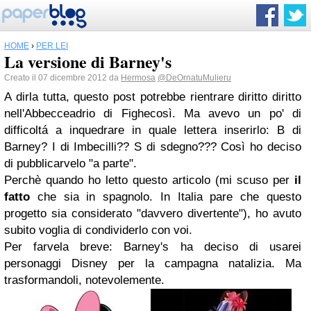
HOME
›
PER LEI
La versione di Barney's
Creato il 07 dicembre 2012 da
Hermosa
@DeOrnatuMulieru
A dirla tutta, questo post potrebbe rientrare diritto diritto
nell'Abbecceadrio di Fighecosì. Ma avevo un po' di
difficoltá a inquedrare in quale lettera inserirlo: B di
Barney? I di Imbecilli?? S di sdegno??? Così ho deciso
di pubblicarvelo "a parte".
Perch
è
quando ho letto questo articolo (mi scuso per
il
fatto
che sia in spagnolo. In Italia pare che questo
progetto sia considerato "davvero divertente"), ho avuto
subito voglia di condividerlo con voi.
Per farvela breve: Barney's ha deci
so
di usarei
personaggi Disney per la campagna natalizia. Ma
trasformandoli, notevolemente.