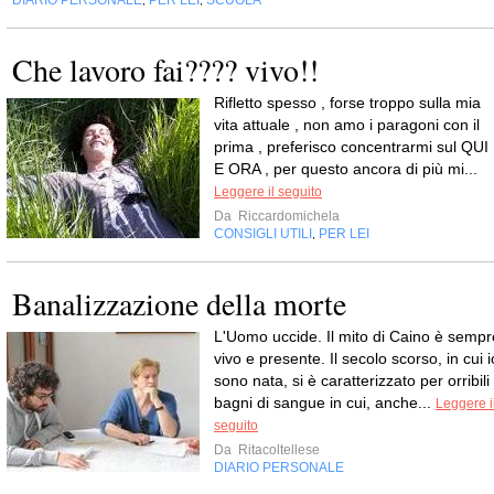
DIARIO PERSONALE
PER LEI
SCUOLA
,
,
Che lavoro fai???? vivo!!
Rifletto spesso , forse troppo sulla mia
vita attuale , non amo i paragoni con il
prima , preferisco concentrarmi sul QUI
E ORA , per questo ancora di più mi...
Leggere il seguito
Da
Riccardomichela
CONSIGLI UTILI
PER LEI
,
Banalizzazione della morte
L'Uomo uccide. Il mito di Caino è sempr
vivo e presente. Il secolo scorso, in cui i
sono nata, si è caratterizzato per orribili
bagni di sangue in cui, anche...
Leggere i
seguito
Da
Ritacoltellese
DIARIO PERSONALE