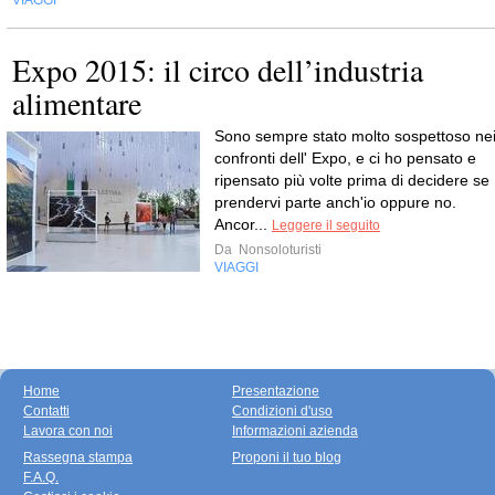
VIAGGI
Expo 2015: il circo dell’industria
alimentare
Sono sempre stato molto sospettoso ne
confronti dell' Expo, e ci ho pensato e
ripensato più volte prima di decidere se
prendervi parte anch'io oppure no.
Ancor...
Leggere il seguito
Da
Nonsoloturisti
VIAGGI
Home
Presentazione
Contatti
Condizioni d'uso
Lavora con noi
Informazioni azienda
Rassegna stampa
Proponi il tuo blog
F.A.Q.