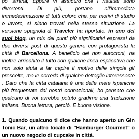
po' strana; Eppure vi assicuro che i risultati sono
divertenti. Di più, portano all'immediata
immedesimazione di tutti coloro che, per motivi di studio
o lavoro, si siano trovati nella stessa situazione. La
versione spagnola di
Traveler
ha riportato,
in uno dei
suoi blog,
un mix dei punti più significativi espressi da
due diversi post di questo genere con protagonista la
città di
Barcellona
. A beneficio dei non autoctoni, ha
inoltre arricchito il tutto con qualche linea esplicativa che
non solo aiuta a far capire il motivo delle singole gif
prescelte, ma le correda di qualche dettaglio interessante
. Dato che la città catalana è una delle mete ispaniche
più frequentate dai nostri connazionali, ho pensato che
qualcuno di voi avrebbe potuto gradirne una traduzione
italiana. Buona lettura, perciò. E buona visione.
1. Quando qualcuno ti dice che hanno aperto un
Gin
Tonic
Bar, un altro locale di "Hamburger Gourmet" o
un nuovo negozio di cupcake in città.