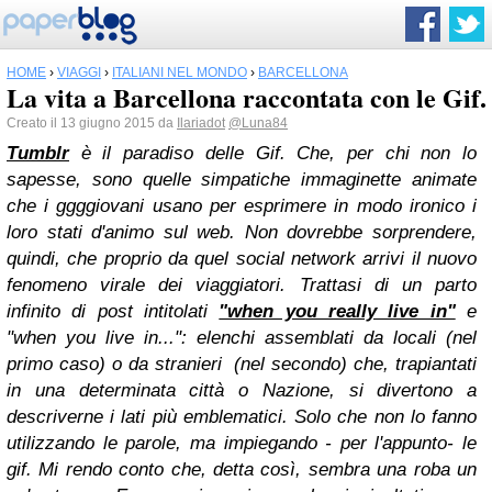
HOME
›
VIAGGI
›
ITALIANI NEL MONDO
›
BARCELLONA
La vita a Barcellona raccontata con le Gif.
Creato il 13 giugno 2015 da
Ilariadot
@Luna84
Tumblr
è il paradiso delle Gif. Che, per chi non lo
sapesse, sono quelle simpatiche immaginette animate
che i ggggiovani usano per esprimere in modo ironico i
loro stati d'animo sul web. Non dovrebbe sorprendere,
quindi, che proprio da quel social network arrivi il nuovo
fenomeno virale dei viaggiatori. Trattasi di un parto
infinito di post intitolati
"when you really live in"
e
"when you live in...": elenchi assemblati da locali (nel
primo caso) o da stranieri
(nel secondo)
che, trapiantati
in una determinata città o Nazione, si divertono a
descriverne i lati più emblematici. Solo che non lo fanno
utilizzando le parole, ma impiegando - per l'appunto- le
gif. Mi rendo conto che, detta così, sembra una roba un