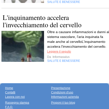
SALUTE E BENESSERE
L'inquinamento accelera
l'invecchiamento del cervello
Oltre a causare infiammazioni e danni a
sistema vascolare, l'aria inquinata fa
male anche al cervelloL'inquinamento
accelera l'invecchiamento del cervello.
Leggere il seguito
Da
Informasalus
SALUTE E BENESSERE
Home
Presentazione
Contatti
Condizioni d'uso
Lavora con noi
Informazioni azienda
Rassegna stampa
Proponi il tuo blog
F.A.Q.