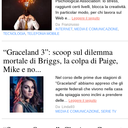
Psichological Association: lo stress,
raggiunti certi livelli, blocca la creatività.
In particolar modo, per chi lavora sul
Web e...
Leggere il seguito
Da
Franzrusso
INTERNET
MEDIA E COMUNICAZIONE
,
,
TECNOLOGIA
TELEFONIA MOBILE
,
“Graceland 3”: scoop sul dilemma
mortale di Briggs, la colpa di Paige,
Mike e no...
Nel corso delle prime due stagioni di
“Graceland” abbiamo appreso che gli
agente federali che vivono nella casa
sulla spiaggia sono inclini a prendere
delle...
Leggere il seguito
Da
Linda93
MEDIA E COMUNICAZIONE
SERIE TV
,