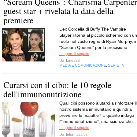
“Scream Queens”: Charisma Carpenter
guest star + rivelata la data della
premiere
L’ex Cordelia di Buffy The Vampire
Slayer ritorna al piccolo schermo con un
ruolo nel vasto regno di Ryan Murphy, i
“Scream Queens” per la precisione.
Leggere il seguito
Da
Linda93
MEDIA E COMUNICAZIONE
SERIE TV
,
Curarsi con il cibo: le 10 regole
dell'immunonutrizione
Quali cibi possono aiutarci a rinforzare il
nostro sistema immunitario e quindi a
prevenire le malattie? È quanto indaga
l'”immunonutrizione”, una scienza che...
Leggere il seguito
Da
Informasalus