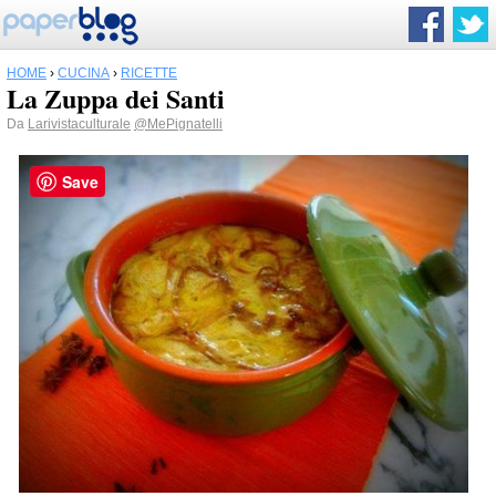
HOME
›
CUCINA
›
RICETTE
La Zuppa dei Santi
Da
Larivistaculturale
@MePignatelli
Save