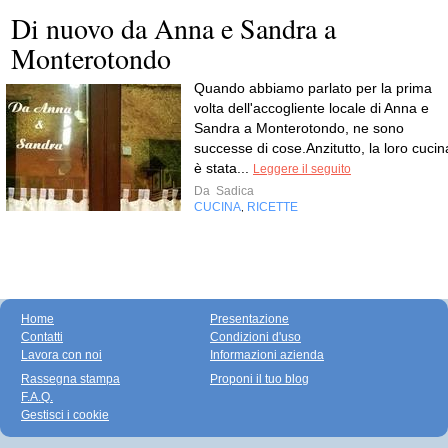
Di nuovo da Anna e Sandra a
Monterotondo
Quando abbiamo parlato per la prima
volta dell'accogliente locale di Anna e
Sandra a Monterotondo, ne sono
successe di cose.Anzitutto, la loro cucin
è stata...
Leggere il seguito
Da
Sadica
CUCINA
RICETTE
,
Home
Presentazione
Contatti
Condizioni d'uso
Lavora con noi
Informazioni azienda
Rassegna stampa
Proponi il tuo blog
F.A.Q.
Gestisci i cookie