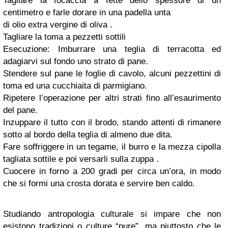
Tagliare la focaccia a fette dello spessore di un
centimetro e farle dorare in una padella unta
di olio extra vergine di oliva .
Tagliare la toma a pezzetti sottili
Esecuzione: Imburrare una teglia di terracotta ed
adagiarvi sul fondo uno strato di pane.
Stendere sul pane le foglie di cavolo, alcuni pezzettini di
toma ed una cucchiaita di parmigiano.
Ripetere l’operazione per altri strati fino all’esaurimento
del pane.
Inzuppare il tutto con il brodo, stando attenti di rimanere
sotto al bordo della teglia di almeno due dita.
Fare soffriggere in un tegame, il burro e la mezza cipolla
tagliata sottile e poi versarli sulla zuppa .
Cuocere in forno a 200 gradi per circa un’ora, in modo
che si formi una crosta dorata e servire ben caldo.
Studiando antropologia culturale si impare che non
esistono tradizioni o culture “pure”, ma piuttosto che le