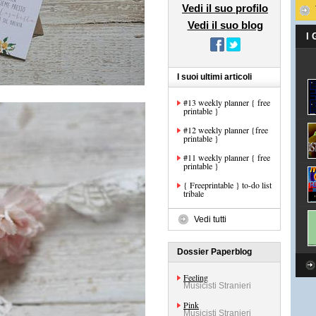
Vedi il suo profilo
Vedi il suo blog
I
I suoi ultimi articoli
#13 weekly planner { free
printable }
#12 weekly planner {free
printable }
#11 weekly planner { free
printable }
{ Freeprintable } to-do list
tribale
Vedi tutti
Dossier Paperblog
Feeling
Musicisti Stranieri
Pink
Musicisti Stranieri