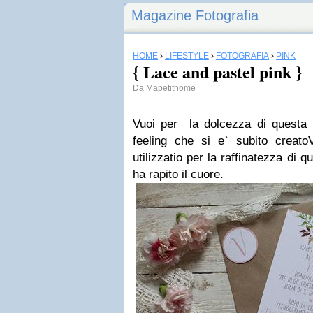
Magazine Fotografia
HOME
›
LIFESTYLE
›
FOTOGRAFIA
›
PINK
{ Lace and pastel pink }
Da
Mapetithome
Vuoi per la dolcezza di questa
feeling che si e` subito creatoV
utilizzatio per la raffinatezza di q
ha rapito il cuore.