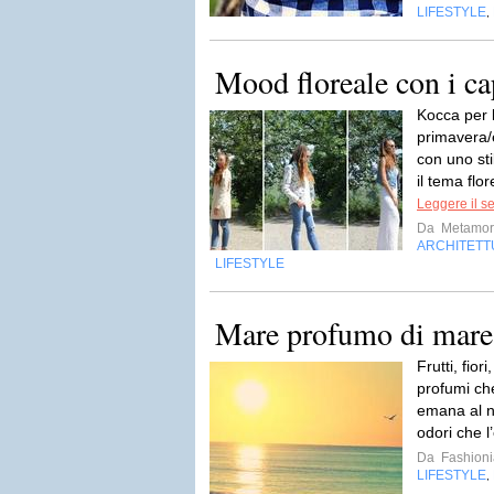
LIFESTYLE
,
Mood floreale con i ca
Kocca per 
primavera/
con uno st
il tema flo
Leggere il s
Da
Metamor
ARCHITETT
LIFESTYLE
Mare profumo di mar
Frutti, fio
profumi che
emana al no
odori che l’
Da
Fashion
LIFESTYLE
,