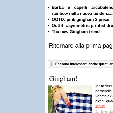
Barba e capelli arcobalen
rainbow nella nuova tendenza.
OOTD: pink gingham 2 piece
Outfit: asymmetric printed dr
The new Gingham trend
Ritornare alla prima pag
Possono interessarti anche questi art
Gingham!
Molto vezzo
passerelle 
Veneta a Al
piccoli quad
seguito
Da
Silversta