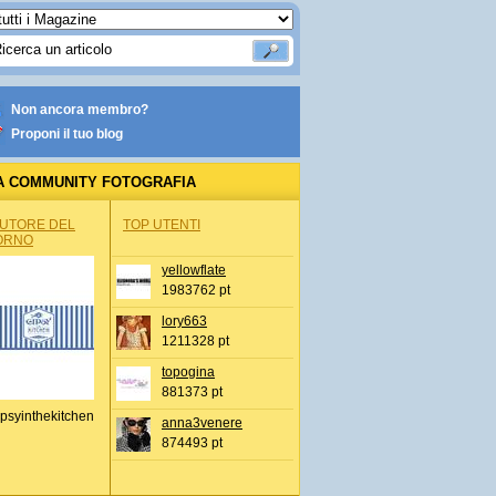
Non ancora membro?
Proponi il tuo blog
A COMMUNITY FOTOGRAFIA
AUTORE DEL
TOP UTENTI
ORNO
yellowflate
1983762 pt
lory663
1211328 pt
topogina
881373 pt
psyinthekitchen
anna3venere
874493 pt