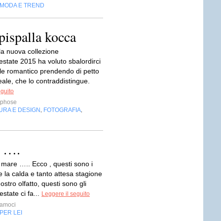
MODA E TREND
pispalla kocca
la nuova collezione
estate 2015 ha voluto sbalordirci
ile romantico prendendo di petto
reale, che lo contraddistingue.
eguito
phose
URA E DESIGN
FOTOGRAFIA
,
,
e ….
ri, mare ….. Ecco , questi sono i
 la calda e tanto attesa stagione
stro olfatto, questi sono gli
estate ci fa...
Leggere il seguito
iamoci
PER LEI