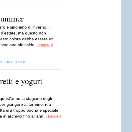
 summer
ero è sinonimo di inverno, il
è d'estate, ma questo non
questo colore debba essere un
 stagione più calda.
Leggere il
r
MODA E TREND
etti e yogurt
quest'anno la stagione degli
 per giungere al termine, ma
etta era troppo buona e speciale
a in archivio fino all'ann...
Leggere