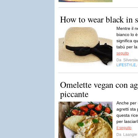
How to wear black in
Mentre il n
bianco lo 
significa 
tabù per la
seguito
Da
Silversta
LIFESTYLE
,
Omelette vegan con agr
piccante
Anche per 
agretti sta
questa ric
per lasciarl
il seguito
Da
Laangie