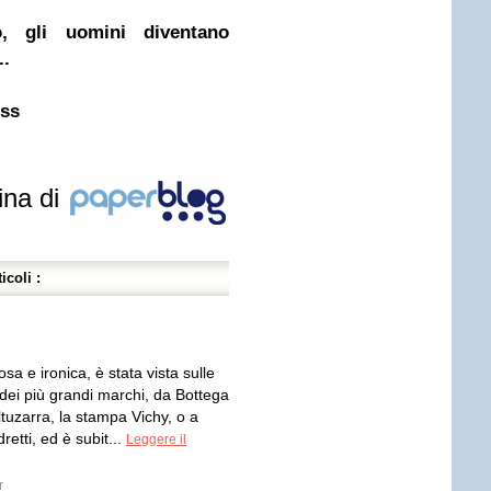
o, gli uomini diventano
..
ess
ina di
icoli :
sa e ironica, è stata vista sulle
dei più grandi marchi, da Bottega
tuzarra, la stampa Vichy, o a
retti, ed è subit...
Leggere il
r