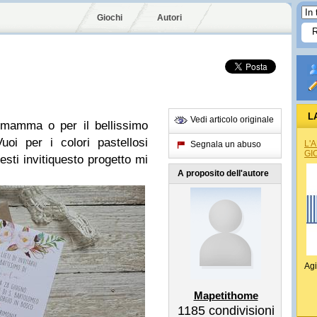
Giochi
Autori
L
Vedi articolo originale
 mamma o per il bellissimo
uoi per i colori pastellosi
L'
Segnala un abuso
GI
uesti invitiquesto progetto mi
A proposito dell'autore
Agi
Mapetithome
1185
condivisioni