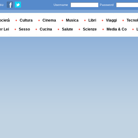
 su
Username
Password
ocietà
Cultura
Cinema
Musica
Libri
Viaggi
Tecnol
er Lei
Sesso
Cucina
Salute
Scienze
Media & Co