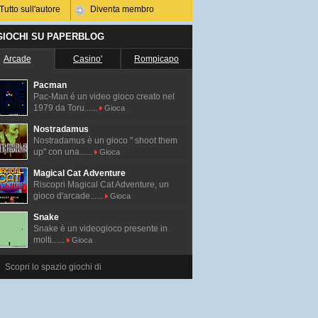
Tutto sull'autore
Diventa membro
 GIOCHI SU PAPERBLOG
Arcade
Casino'
Rompicapo
Pacman
Pac-Man é un video gioco creato nel
1979 da Toru......
Gioca
Nostradamus
Nostradamus è un gioco " shoot them
up" con una......
Gioca
Magical Cat Adventure
Riscopri Magical Cat Adventure, un
gioco d'arcade......
Gioca
Snake
Snake è un videogioco presente in
molti......
Gioca
Scopri lo spazio giochi di