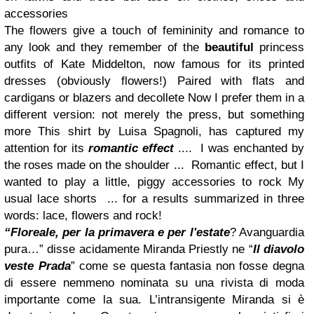
accessories
The flowers
give a touch
of femininity
and romance
to
any look
and
they remember
of the
beautiful
princess
outfits
of Kate
Middelton
,
now famous
for its
printed
dresses
(obviously
flowers
!
)
Paired with
flats and
cardigans
or
blazers
and
decollete
N
ow
I prefer them
in a
different version
:
not merely the
press,
but something
more
This shirt
by Luisa
Spagnoli
,
has
captured
my
attention
for its
romantic effect
....
I was
enchanted
by
the
roses
made
on the shoulder
...
Romantic effect
,
but I
wanted to play
a little
,
piggy
accessories
to
rock
My
usual
lace s
horts
... for a
results
summarized in
three
words
: lace
,
flowers
and rock
!
“Floreale, per la primavera e per l'estate
? Avanguardia
pura…” disse acidamente Miranda Priestly ne “
Il diavolo
veste Prada
” come se questa fantasia non fosse degna
di essere nemmeno nominata su una rivista di moda
importante come la sua. L’intransigente Miranda si è