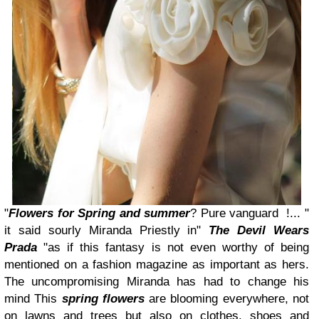
"
Flowers
for Spring and summer
?
Pure vanguard
!...
"
it
said
sourly
Miranda Priestly
in"
The
Devil Wears
Prada
"
as if
this fantasy
is not
even
worthy
of being
mentioned
on a
fashion magazine
as important as
hers.
The
uncompromising
Miranda
has had to
change his
mind
This
spring
flowers
are
blooming
everywhere,
not
on lawns
and trees
but also
on clothes
, shoes
and