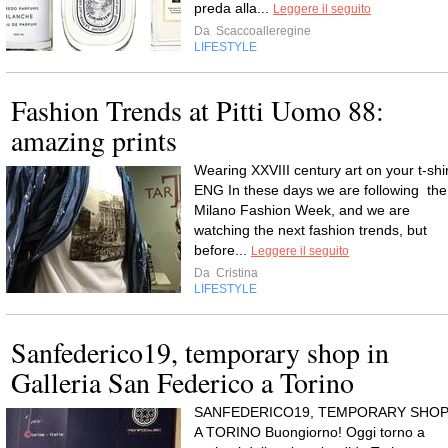
preda alla...
Leggere il seguito
Da
Scaccoalleregine
LIFESTYLE
Fashion Trends at Pitti Uomo 88:
amazing prints
Wearing XXVIII century art on your t-shir
ENG In these days we are following the
Milano Fashion Week, and we are
watching the next fashion trends, but
before...
Leggere il seguito
Da
Cristina
LIFESTYLE
Sanfederico19, temporary shop in
Galleria San Federico a Torino
SANFEDERICO19, TEMPORARY SHO
A TORINO Buongiorno! Oggi torno a