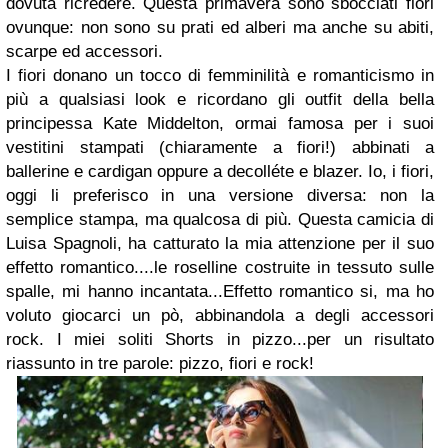
dovuta ricredere. Questa primavera sono sbocciati fiori
ovunque: non sono su prati ed alberi ma anche su abiti,
scarpe ed accessori.
I fiori donano un tocco di femminilità e romanticismo in
più a qualsiasi look e ricordano gli outfit della bella
principessa Kate Middelton, ormai famosa per i suoi
vestitini stampati (chiaramente a fiori!) abbinati a
ballerine e cardigan oppure a decolléte e blazer. Io, i fiori,
oggi li preferisco in una versione diversa: non la
semplice stampa, ma qualcosa di più. Questa camicia di
Luisa Spagnoli, ha catturato la mia attenzione per il suo
effetto romantico....le roselline costruite in tessuto sulle
spalle, mi hanno incantata...Effetto romantico si, ma ho
voluto giocarci un pò, abbinandola a degli accessori
rock. I miei soliti Shorts in pizzo...per un risultato
riassunto in tre parole: pizzo, fiori e rock!