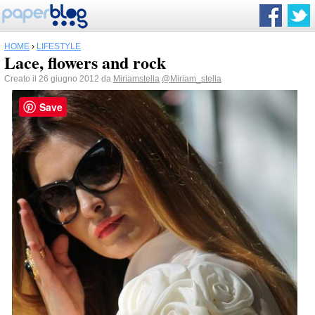
HOME
›
LIFESTYLE
Lace, flowers and rock
Creato il 26 giugno 2012 da
Miriamstella
@Miriam_stella
Save