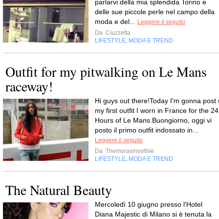
parlarvi della mia splendida Torino e
delle sue piccole perle nel campo della
moda e del...
Leggere il seguito
Da
Ciuzzetta
LIFESTYLE
MODA E TREND
,
Outfit for my pitwalking on Le Mans
raceway!
Hi guys out there!Today I'm gonna post 
my first outfit I worn in France for the 24
Hours of Le Mans.Buongiorno, oggi vi
posto il primo outfit indossato in...
Leggere il seguito
Da
Themorasmoothie
LIFESTYLE
MODA E TREND
,
The Natural Beauty
Mercoledì 10 giugno presso l'Hotel
Diana Majestic di Milano si è tenuta la