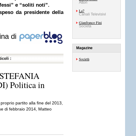
Attori
fessi” e “soliti noti”.
La7
speso da presidente della
Canali Televisivi
Gianfranco Fini
Società
ina di
Magazine
icoli :
Società
 STEFANIA
 Politica in
roprio partito alla fine del 2013,
se di febbraio 2014, Matteo