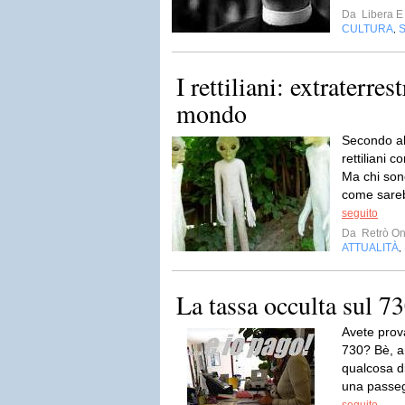
Da
Libera E
CULTURA
,
I rettiliani: extraterres
mondo
Secondo alc
rettiliani c
Ma chi son
come sareb
seguito
Da
Retrò On
ATTUALITÀ
,
La tassa occulta sul 7
Avete prova
730? Bè, a
qualcosa d
una passegg