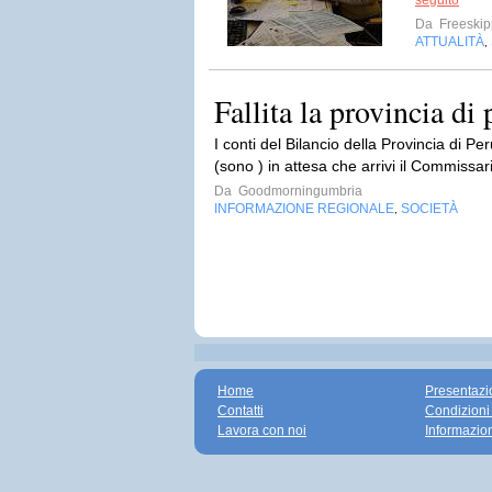
seguito
Da
Freeskip
ATTUALITÀ
,
Fallita la provincia di
I conti del Bilancio della Provincia di P
(sono ) in attesa che arrivi il Commissari
Da
Goodmorningumbria
INFORMAZIONE REGIONALE
SOCIETÀ
,
Home
Presentazi
Contatti
Condizioni
Lavora con noi
Informazio