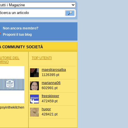
Non ancora membro?
Proponi il tuo blog
A COMMUNITY SOCIETÀ
AUTORE DEL
TOP UTENTI
ORNO
maestrarosalba
1126395 pt
marianna06
602991 pt
freeskipper
472459 pt
psyinthekitchen
hugor
428421 pt