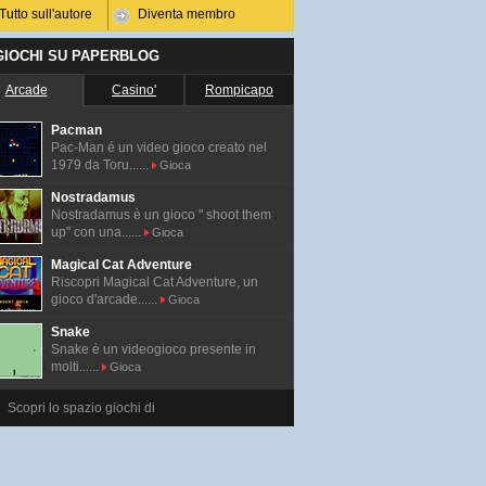
Tutto sull'autore
Diventa membro
 GIOCHI SU PAPERBLOG
Arcade
Casino'
Rompicapo
Pacman
Pac-Man é un video gioco creato nel
1979 da Toru......
Gioca
Nostradamus
Nostradamus è un gioco " shoot them
up" con una......
Gioca
Magical Cat Adventure
Riscopri Magical Cat Adventure, un
gioco d'arcade......
Gioca
Snake
Snake è un videogioco presente in
molti......
Gioca
Scopri lo spazio giochi di