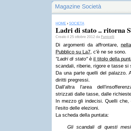
Magazine Società
HOME
›
SOCIETÀ
Ladri di stato .. ritorna 
Creato il 25 ottobre 2012 da
Funicelli
Di argomenti da affrontare,
nell
Pubblico su La7,
c'è ne se sono.
"Ladri di stato"
è
il titolo della pun
scandali, riberie, rigore e tasse si
Da una parte quelli del palazzo. A
diritti pregressi.
Dall'altra l'area dell'insofferen
strizzati dalle tasse, dalle richieste
In mezzo gli indecisi. Quelli che,
l'esito delle elezioni.
La scheda della puntata:
Gli scandali di questi mesi