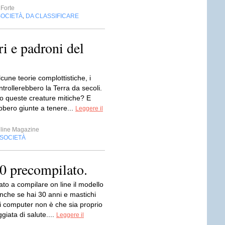
 Forte
SOCIETÀ
DA CLASSIFICARE
,
tri e padroni del
une teorie complottistiche, i
ontrollerebbero la Terra da secoli.
o queste creature mitiche? E
bero giunte a tenere...
Leggere il
line Magazine
SOCIETÀ
30 precompilato.
to a compilare on line il modello
nche se hai 30 anni e mastichi
i computer non è che sia proprio
iata di salute....
Leggere il