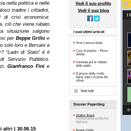
ia nella politica e nelle
Vedi il suo profilo
oso tradire i cittadini,
Vedi il suo blog
I
 di crisi economica:
ca, ciò che viene rubato
ta situazione salgono
I suoi ultimi articoli
nsi per
Beppe Grillo
e
Non è ancora finita
 solo loro e Bersani a
Case al popolo – Presa
r? “Ladri di Stato” è il
diretta
di Servizio Pubblico.
Giornata per le vittime
delle mafie
nzi,
Gianfranco Fini
e
Il prezzo della verità -
Ilaria Alpi e la pista dei
rifiuti
Vedi tutti
Dossier Paperblog
Matteo Renzi
Personalità politiche
italiane
 altri | 30.06.15
Beppe Grillo