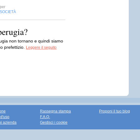
per
SOCIETÀ
 perugia?
erugia non tornano e quindi siamo
o prefettizio.
Leggere il seguito
one
Rassegna stampa
Proponi il tuo blog
 d'uso
F.A.Q.
ni azienda
Gestisci i cookie