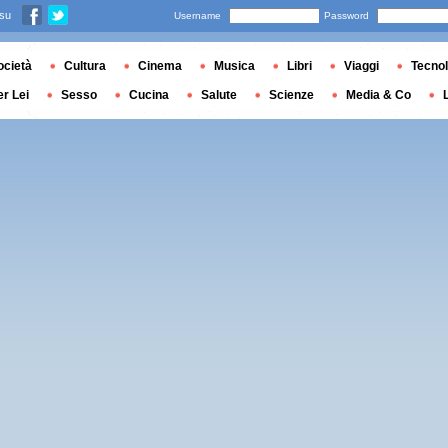
 su
Username
Password
ocietà
Cultura
Cinema
Musica
Libri
Viaggi
Tecnol
er Lei
Sesso
Cucina
Salute
Scienze
Media & Co