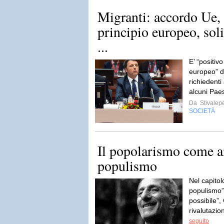
Migranti: accordo Ue,
principio europeo, soli
...
E’ “positivo
europeo” de
richiedenti 
alcuni Pae
Da
Stivalep
SOCIETÀ
Il popolarismo come a
populismo
Nel capitol
populismo”
possibile”,
rivalutazio
seguito