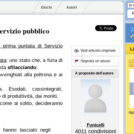
Giochi
Autori
Servizio pubblico
a prima puntata di Servizio
L
Vedi articolo originale
tata
: uno stato che, a furia di
L'
Segnala un abuso
GI
 sta
sfilacciando
.
A proposito dell'autore
vvinghiati alla poltrona e ai
za. Esodati, cassintegrati,
 di produttività, dai moniti.
 come al solito, decideranno
Agi
Funicelli
 hanno lasciato negli
4011
condivisioni