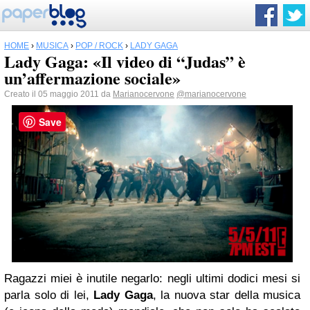
HOME
›
MUSICA
›
POP / ROCK
›
LADY GAGA
Lady Gaga: «Il video di “Judas” è
un’affermazione sociale»
Creato il 05 maggio 2011 da
Marianocervone
@marianocervone
Save
Ragazzi miei è inutile negarlo: negli ultimi dodici mesi si
parla solo di lei,
Lady Gaga
, la nuova star della musica