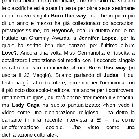
(e icona della moda) mondiale, che non solo ha scalato
le classifiche ed è stata in testa per oltre sette settimane
con il nuovo singolo
Born this way
, ma che in poco più
di un anno e mezzo ha già collezionato collaborazioni
prestigiosissime, da
Beyoncé
, con un duetto che le ha
fruttato un Grammy Awards, a
Jennifer Lopez
, per la
quale ha scritto ben due canzoni per l’ultimo album
Love?
. Ancora una volta Miss Germanotta è riuscita a
catalizzare l’attenzione dei media con il secondo singolo
estratto dal suo imminente album
Born this way
(in
uscita il 23 Maggio). Stiamo parlando di
Judas
, il cui
testo ha già fatto discutere, non solo per l’omonimia con
il più noto discepolo-traditore, ma anche per i controversi
riferimenti religiosi, cui farà anche riferimento il videoclip,
ma
Lady Gaga
ha subito puntualizzato: «Non vedo il
video come una dichiarazione religiosa – ha detto la
cantante in una recente intervista a E! – ma come
un’affermazione sociale. L’ho visto come una
dichiarazione culturale».