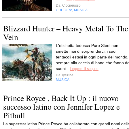
Da
Cicciorusso
CULTURA
MUSICA
,
Blizzard Hunter – Heavy Metal To The
Vein
L'etichetta tedesca Pure Steel non
smette mai di sorprenderci, i suoi
tentacoli estesi in ogni parte del mondo,
sempre alla caccia di band che fanno de
suoni...
Leggere il seguito
Da
Iyezine
MUSICA
Prince Royce , Back It Up : il nuovo
successo latino con Jennifer Lopez e
Pitbull
La superstar latina Prince Royce ha collaborato con grandi nomi dell