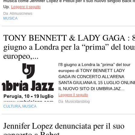
musica come Jennifer Lopez e Pitbull per il suo nuovo singolo Back It
Up.
Leggere il seguito
Da
Allmusicnews
MUSICA
TONY BENNETT & LADY GAGA : 
giugno a Londra per la “prima” del tou
europeo,...
l’8 giugno a Londra la “prima” del tour
europeo di TONY BENNETT LADY
GAGA IN CONCERTO ALL’ARENA
SANTA GIULIANA IL 15 LUGLIO ONLIN
IL NUOVO SITO DI UMBRIA JAZ...
Leggere il seguito
Da
Musicstarsblog
CULTURA
MUSICA
,
Jennifer Lopez denunciata per il suo
concerto a Rabat