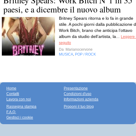
Britney Spears: Work Bitch N°1 in 35
paesi, e a dicembre il nuovo album
Britney Spears ritorna e lo fa in grande
stile. A pochi giorni dalla pubblicazione d
Work Bitch, brano che anticipa l’ottavo
album da studio dell’artista, la...
Leggere i
seguito
Da
Marianocervone
MUSICA
POP / ROCK
,
Home
Presentazione
Contatti
Condizioni d'uso
Lavora con noi
Informazioni azienda
Rassegna stampa
Proponi il tuo blog
F.A.Q.
Gestisci i cookie