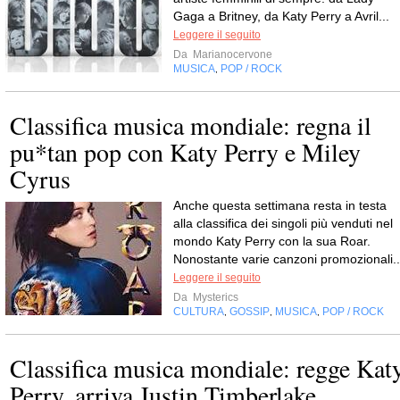
Gaga a Britney, da Katy Perry a Avril...
Leggere il seguito
Da
Marianocervone
MUSICA
POP / ROCK
,
Classifica musica mondiale: regna il
pu*tan pop con Katy Perry e Miley
Cyrus
Anche questa settimana resta in testa
alla classifica dei singoli più venduti nel
mondo Katy Perry con la sua Roar.
Nonostante varie canzoni promozionali..
Leggere il seguito
Da
Mysterics
CULTURA
GOSSIP
MUSICA
POP / ROCK
,
,
,
Classifica musica mondiale: regge Kat
Perry, arriva Justin Timberlake