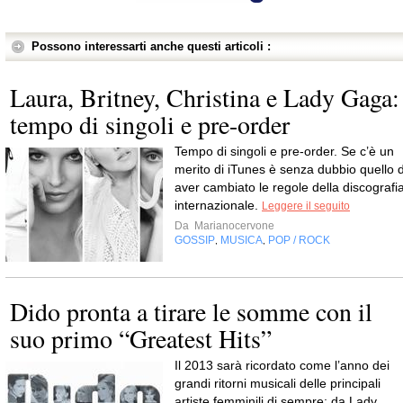
Possono interessarti anche questi articoli :
Laura, Britney, Christina e Lady Gaga:
tempo di singoli e pre-order
Tempo di singoli e pre-order. Se c’è un
merito di iTunes è senza dubbio quello d
aver cambiato le regole della discografi
internazionale.
Leggere il seguito
Da
Marianocervone
GOSSIP
MUSICA
POP / ROCK
,
,
Dido pronta a tirare le somme con il
suo primo “Greatest Hits”
Il 2013 sarà ricordato come l’anno dei
grandi ritorni musicali delle principali
artiste femminili di sempre: da Lady