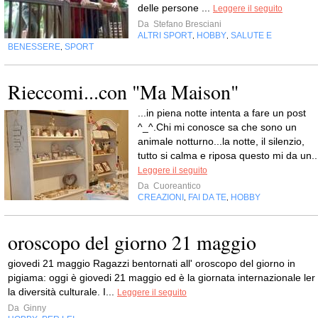
delle persone ...
Leggere il seguito
Da
Stefano Bresciani
ALTRI SPORT
HOBBY
SALUTE E
,
,
BENESSERE
SPORT
,
Rieccomi...con "Ma Maison"
...in piena notte intenta a fare un post
^_^.Chi mi conosce sa che sono un
animale notturno...la notte, il silenzio,
tutto si calma e riposa questo mi da un..
Leggere il seguito
Da
Cuoreantico
CREAZIONI
FAI DA TE
HOBBY
,
,
oroscopo del giorno 21 maggio
giovedi 21 maggio Ragazzi bentornati all' oroscopo del giorno in
pigiama: oggi è giovedi 21 maggio ed è la giornata internazionale ler
la diversità culturale. I...
Leggere il seguito
Da
Ginny