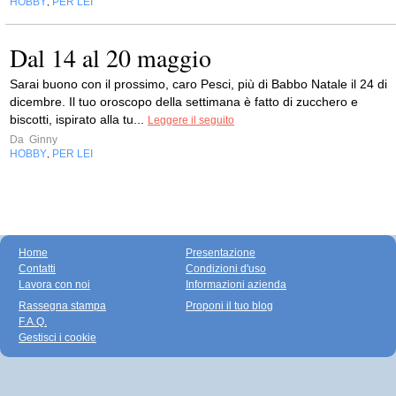
HOBBY
PER LEI
,
Dal 14 al 20 maggio
Sarai buono con il prossimo, caro Pesci, più di Babbo Natale il 24 di
dicembre. Il tuo oroscopo della settimana è fatto di zucchero e
biscotti, ispirato alla tu...
Leggere il seguito
Da
Ginny
HOBBY
PER LEI
,
Home
Presentazione
Contatti
Condizioni d'uso
Lavora con noi
Informazioni azienda
Rassegna stampa
Proponi il tuo blog
F.A.Q.
Gestisci i cookie