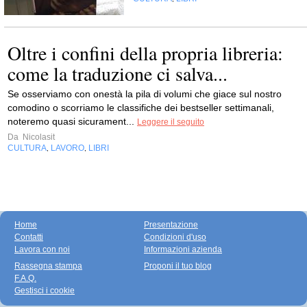
Oltre i confini della propria libreria:
come la traduzione ci salva...
Se osserviamo con onestà la pila di volumi che giace sul nostro
comodino o scorriamo le classifiche dei bestseller settimanali,
noteremo quasi sicurament...
Leggere il seguito
Da
Nicolasit
CULTURA
LAVORO
LIBRI
,
,
Home
Presentazione
Contatti
Condizioni d'uso
Lavora con noi
Informazioni azienda
Rassegna stampa
Proponi il tuo blog
F.A.Q.
Gestisci i cookie