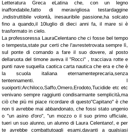
Letteratura Greca eLatina che, con un legno
inaffondabile,fatto di meravigliosa testardaggine
,indistruttibile volontà, inesauribile passione,ha solcato
fino a quando,il 10luglio di dieci anni fa, il mare si è
trasformato in cielo.
La professoressa LauraCelentano che ci fosse bel tempo
o tempesta,state pur certi che l'avrestetrovata sempre lì,
sul ponte di comando a fare il suo dovere, al posto
dellaruota del timone aveva il "Rocci" , tracciava rotte e
punti nave suquella caotica carta nautica che era e che è
la scuola italiana eternamenteprecaria,senza
tentennamenti. I
suoiporti:Archiloco,Saffo,Omero,Erodoto,Tucidide etc etc
venivano sempre raggiunti condisarmante semplicità,ma
ciò che più mi piace ricordare di questo"Capitano" è che
non ti avrebbe mai abbandonato, che fossi stato ungenio
o "un asino d'oro", "un mozzo o il suo primo ufficiale,
tueri un suo alunno, un alunno di Laura Celentano!, e per
te avrebbe combattutoagli esami,davanti a qualsiasi