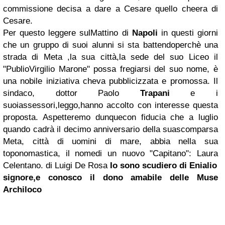
commissione decisa a dare a Cesare quello cheera di
Cesare.
Per questo leggere sulMattino di
Napoli
in questi giorni
che un gruppo di suoi alunni si sta battendoperchè una
strada di Meta ,la sua città,la sede del suo Liceo il
"PublioVirgilio Marone" possa fregiarsi del suo nome, è
una nobile iniziativa cheva pubblicizzata e promossa. Il
sindaco, dottor Paolo
Trapani
e i
suoiassessori,leggo,hanno accolto con interesse questa
proposta. Aspetteremo dunquecon fiducia che a luglio
quando cadrà il decimo anniversario della suascomparsa
Meta, città di uomini di mare, abbia nella sua
toponomastica, il nomedi un nuovo "Capitano": Laura
Celentano.
di Luigi De Rosa
Io sono scudiero di Enialio
signore,e conosco il dono amabile delle Muse
Archiloco