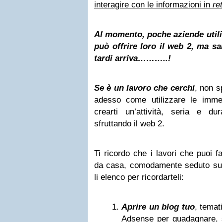
interagire con le informazioni in
re
Al momento, poche aziende utiliz
può offrire loro il web 2, ma s
tardi arriva………..!
Se è un lavoro che cerchi
, non s
adesso come utilizzare le imme
crearti un’attività, seria e du
sfruttando il web 2.
Ti ricordo che i lavori che puoi f
da casa, comodamente seduto sul 
li elenco per ricordarteli:
Aprire un blog tuo
, temat
Adsense
per guadagnare, 