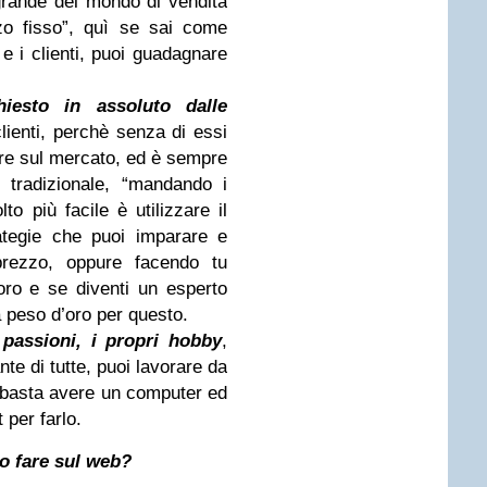
grande del mondo di vendita
zzo fisso”, quì se sai come
 e i clienti, puoi guadagnare
hiesto in assoluto dalle
lienti, perchè senza di essi
re sul mercato, ed è sempre
o tradizionale, “mandando i
to più facile è utilizzare il
ategie che puoi imparare e
rezzo, oppure facendo tu
oro e se diventi un esperto
a peso d’oro per questo.
 passioni, i propri hobby
,
nte di tutte, puoi lavorare da
 basta avere un computer ed
 per farlo.
no fare sul web?