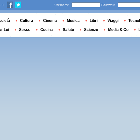
 su
Username
Password
ocietà
Cultura
Cinema
Musica
Libri
Viaggi
Tecnol
er Lei
Sesso
Cucina
Salute
Scienze
Media & Co