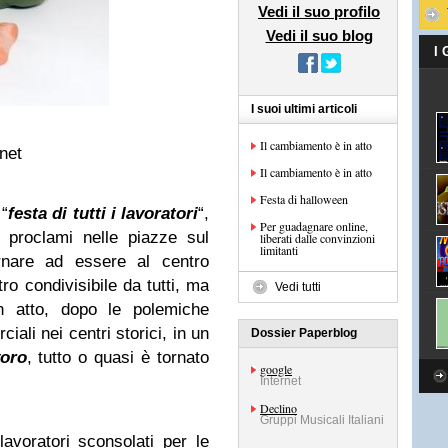
Vedi il suo profilo
Vedi il suo blog
I
I suoi ultimi articoli
Il cambiamento è in atto
net
Il cambiamento è in atto
Festa di halloween
 “
festa di tutti i lavoratori
“,
Per guadagnare online,
i proclami nelle piazze sul
liberati dalle convinzioni
limitanti
nare ad essere al centro
tro condivisibile da tutti, ma
Vedi tutti
n atto, dopo le polemiche
iali nei centri storici, in un
Dossier Paperblog
voro
, tutto o quasi è tornato
google
Internet
Declino
Gruppi Musicali Italiani
lavoratori sconsolati per le