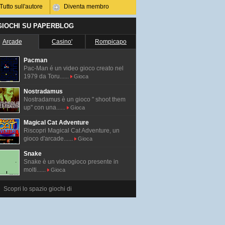
Tutto sull'autore
Diventa membro
 GIOCHI SU PAPERBLOG
Arcade
Casino'
Rompicapo
Pacman
Pac-Man é un video gioco creato nel
1979 da Toru......
Gioca
Nostradamus
Nostradamus è un gioco " shoot them
up" con una......
Gioca
Magical Cat Adventure
Riscopri Magical Cat Adventure, un
gioco d'arcade......
Gioca
Snake
Snake è un videogioco presente in
molti......
Gioca
Scopri lo spazio giochi di