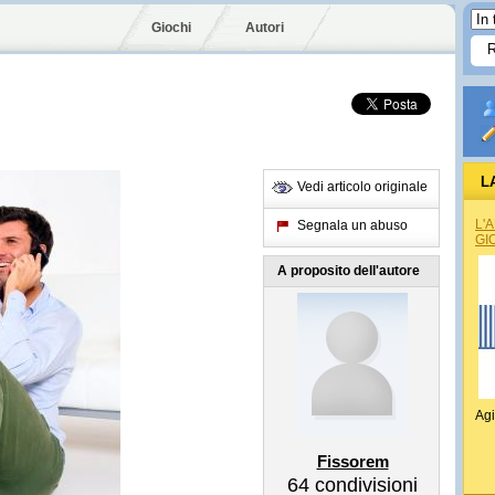
Giochi
Autori
L
Vedi articolo originale
L'
Segnala un abuso
GI
A proposito dell'autore
Agi
Fissorem
64
condivisioni