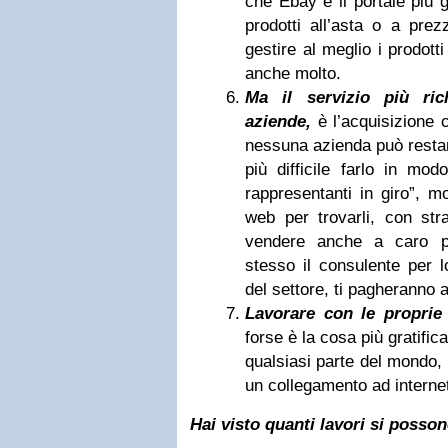
che Ebay è il portale più 
prodotti all’asta o a pre
gestire al meglio i prodotti
anche molto.
Ma il servizio più ric
aziende,
è l’acquisizione c
nessuna azienda può resta
più difficile farlo in mod
rappresentanti in giro”, mol
web per trovarli, con str
vendere anche a caro p
stesso il consulente per l
del settore, ti pagheranno 
Lavorare con le proprie
forse è la cosa più gratifica
qualsiasi parte del mondo,
un collegamento ad internet
Hai visto quanti lavori si posso