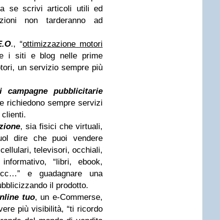
a se scrivi articoli utili ed
fazioni non tarderanno ad
E.O
., “
ottimizzazione motori
e i siti e blog nelle prime
tori, un servizio sempre più
i campagne pubblicitarie
de richiedono sempre servizi
clienti.
azione
, sia fisici che virtuali,
uol dire che puoi vendere
ellulari, televisori, occhiali,
nformativo, “libri, ebook,
, ecc…” e guadagnare una
bblicizzando il prodotto.
nline tuo
, un e-Commerse,
re più visibilità, “ti ricordo