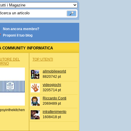
Non ancora membro?
Proponi il tuo blog
A COMMUNITY INFORMATICA
AUTORE DEL
TOP UTENTI
ORNO
allmobileworld
8820742 pt
videogiochi
3205714 pt
Riccardo Conti
2069489 pt
psyinthekitchen
intrattenimento
1608418 pt