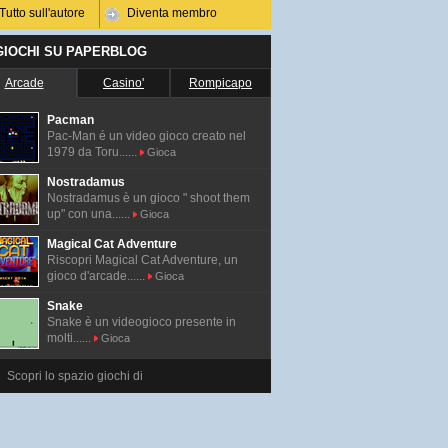
Tutto sull'autore
Diventa membro
 GIOCHI SU PAPERBLOG
Arcade
Casino'
Rompicapo
Pacman
Pac-Man é un video gioco creato nel
1979 da Toru......
Gioca
Nostradamus
Nostradamus è un gioco " shoot them
up" con una......
Gioca
Magical Cat Adventure
Riscopri Magical Cat Adventure, un
gioco d'arcade......
Gioca
Snake
Snake è un videogioco presente in
molti......
Gioca
Scopri lo spazio giochi di