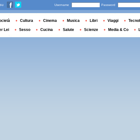
 su
Username
Password
ocietà
Cultura
Cinema
Musica
Libri
Viaggi
Tecnol
er Lei
Sesso
Cucina
Salute
Scienze
Media & Co