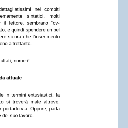
ettagliatissimi nei compiti
remamente sintetici, molti
r il lettore, sembrano “cv-
ato, e quindi spendere un bel
ere sicura che l’inserimento
no altrettanto.
ultati, numeri!
da attuale
e in termini entusiastici, fa
to si troverà male altrove.
 portarlo via. Oppure, parla
e del suo lavoro.