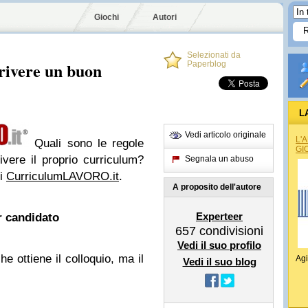
Giochi
Autori
Selezionati da
crivere un buon
Paperblog
L
Vedi articolo originale
L'
Quali sono le regole
GI
ivere il proprio curriculum?
Segnala un abuso
di
CurriculumLAVORO.it
.
A proposito dell'autore
Experteer
or candidato
657
condivisioni
Vedi il suo profilo
he ottiene il colloquio, ma il
Agi
Vedi il suo blog