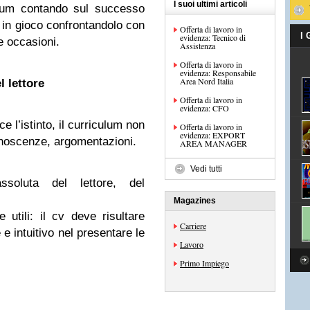
I suoi ultimi articoli
ulum contando sul successo
 in gioco confrontandolo con
Offerta di lavoro in
I
evidenza: Tecnico di
e occasioni.
Assistenza
Offerta di lavoro in
evidenza: Responsabile
Area Nord Italia
l lettore
Offerta di lavoro in
evidenza: CFO
 l’istinto, il curriculum non
Offerta di lavoro in
evidenza: EXPORT
onoscenze, argomentazioni.
AREA MANAGER
Vedi tutti
ssoluta del lettore, del
Magazines
utili: il cv deve risultare
Carriere
 e intuitivo nel presentare le
Lavoro
Primo Impiego