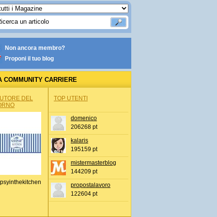
Non ancora membro?
Proponi il tuo blog
A COMMUNITY CARRIERE
AUTORE DEL
TOP UTENTI
ORNO
domenico
206268 pt
kalaris
195159 pt
mistermasterblog
144209 pt
psyinthekitchen
propostalavoro
122604 pt