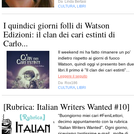
Da
Linda Bertasi
CULTURA
LIBRI
,
I quindici giorni folli di Watson
Edizioni: il clan dei cari estinti di
Carlo...
Il weekend mi ha fatto rimanere un po'
indietro rispetto ai giorni di fuoco
Watson, quindi oggi vi presento ben due
libri.Il primo è "Il clan dei cari estinti"...
Leggere il seguito
Da
Rox186
CULTURA
LIBRI
,
[Rubrica: Italian Writers Wanted #10]
“Buongiorno miei cari #FeniLettori,
decimo appuntamento con la rubrica
"Italian Writers Wanted". Ogni giorno,
riceviamo tantissime e-mail , molte di