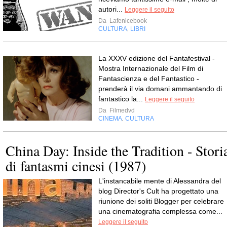
autori...
Leggere il seguito
Da
Lafenicebook
CULTURA
LIBRI
,
La XXXV edizione del Fantafestival -
Mostra Internazionale del Film di
Fantascienza e del Fantastico -
prenderà il via domani ammantando di
fantastico la...
Leggere il seguito
Da
Filmedvd
CINEMA
CULTURA
,
China Day: Inside the Tradition - Stori
di fantasmi cinesi (1987)
L'instancabile mente di Alessandra del
blog Director's Cult ha progettato una
riunione dei soliti Blogger per celebrare
una cinematografia complessa come...
Leggere il seguito