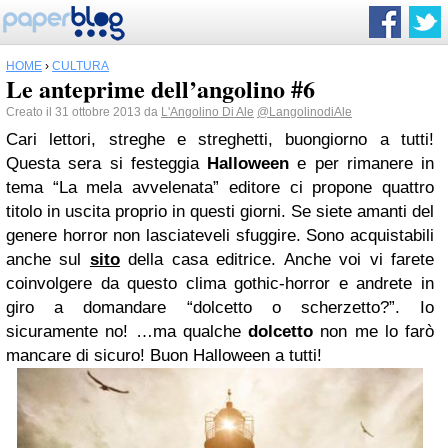
HOME
›
CULTURA
Le anteprime dell’angolino #6
Creato il 31 ottobre 2013 da
L'Angolino Di Ale
@LangolinodiAle
Cari lettori, streghe e streghetti, buongiorno a tutti!
Questa sera si festeggia
Halloween
e per rimanere in
tema “La mela avvelenata” editore ci propone quattro
titolo in uscita proprio in questi giorni. Se siete amanti del
genere horror non lasciateveli sfuggire. Sono acquistabili
anche sul
sito
della casa editrice. Anche voi vi farete
coinvolgere da questo clima gothic-horror e andrete in
giro a domandare “dolcetto o scherzetto?”. Io
sicuramente no! …ma qualche
dolcetto
non me lo farò
mancare di sicuro! Buon Halloween a tutti!