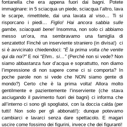
fontanella che era appena fuori dai bagni. Potete
immaginare: in 5 sciacqua un piede, sciacqua l’altro, lava
le scarpe, rimettitele, dai una lavata al viso… Ti si
risporcano i piedi…
Figlio! Hai ancora sabbia sulle
gambe, sciacquati bene!
Insomma, non solo ci abbiamo
messo un’ora, ma sembravamo una famiglia di
senzatetto! Finché un inserviente straniero (in divisa!) ci
si è avvicinato chiedendoci:
“È la prima volta che venite
qui da noi?”
E noi
“Ehm.. si…”
(Perché non si vede? Non
siamo abbastanza fuor d’acqua e soprattutto, non diamo
l’impressione di non sapere come ci si comporta? In
poche parole non si vede che NON siamo gente di
mondo?) Certo che è la prima volta! Allora molto
gentilmente e pazientemente l’inserviente (che stava
asciugando il pavimento fuori dei bagni) ci informa che
all’interno ci sono gli spogliatoi, con la doccia calda (per
tutti! Non solo per gli abbonati!): dunque potevamo
cambiarci e lavarci senza dare spettacolo. E magari
uscire come fossimo dei figurini, invece che dei figuranti!