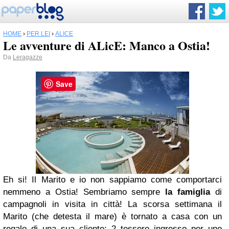
HOME
›
PER LEI
›
ALICE
Le avventure di ALicE: Manco a Ostia!
Da
Leragazze
Save
Eh si! Il Marito e io non sappiamo come comportarci
nemmeno a Ostia! Sembriamo sempre
la famiglia
di
campagnoli in visita in città! La scorsa settimana il
Marito (che detesta il mare) è tornato a casa con un
regalo di una sua cliente: 2 tessere ingresso per uno