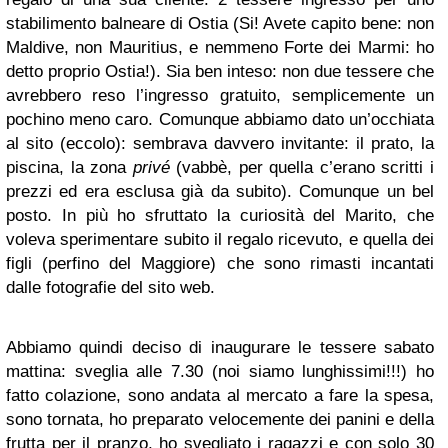
stabilimento balneare di Ostia (Si! Avete capito bene: non
Maldive, non Mauritius, e nemmeno Forte dei Marmi: ho
detto proprio Ostia!). Sia ben inteso: non due tessere che
avrebbero reso l’ingresso gratuito, semplicemente un
pochino meno caro. Comunque abbiamo dato un’occhiata
al sito (eccolo): sembrava davvero invitante: il prato, la
piscina, la zona
privé
(vabbè, per quella c’erano scritti i
prezzi ed era esclusa già da subito). Comunque un bel
posto. In più ho sfruttato la curiosità del Marito, che
voleva sperimentare subito il regalo ricevuto, e quella dei
figli (perfino del Maggiore) che sono rimasti incantati
dalle fotografie del sito web.
Abbiamo quindi deciso di inaugurare le tessere sabato
mattina: sveglia alle 7.30 (noi siamo lunghissimi!!!) ho
fatto colazione, sono andata al mercato a fare la spesa,
sono tornata, ho preparato velocemente dei panini e della
frutta per il pranzo, ho svegliato i ragazzi e con solo 30