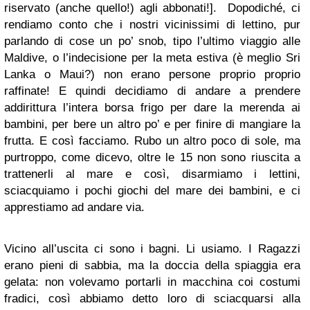
riservato (anche quello!) agli abbonati!]. Dopodiché, ci
rendiamo conto che i nostri vicinissimi di lettino, pur
parlando di cose un po’ snob, tipo l’ultimo viaggio alle
Maldive, o l’indecisione per la meta estiva (è meglio Sri
Lanka o Maui?) non erano persone proprio proprio
raffinate! E quindi decidiamo di andare a prendere
addirittura l’intera borsa frigo per dare la merenda ai
bambini, per bere un altro po’ e per finire di mangiare la
frutta. E così facciamo. Rubo un altro poco di sole, ma
purtroppo, come dicevo, oltre le 15 non sono riuscita a
trattenerli al mare e così, disarmiamo i lettini,
sciacquiamo i pochi giochi del mare dei bambini, e ci
apprestiamo ad andare via.
Vicino all’uscita ci sono i bagni. Li usiamo. I Ragazzi
erano pieni di sabbia, ma la doccia della spiaggia era
gelata: non volevamo portarli in macchina coi costumi
fradici, così abbiamo detto loro di sciacquarsi alla