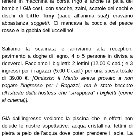
tenere in macchina la borsa frigo e anche la palla dei
bambini! Già così, con sacche, zaini, scatole dei cachi e
dischi di
Little Tony
(pace all’anima sua!) eravamo
abbastanza
soggetti
. Ci mancava la boccia del pesce
rosso e la gabbia dell’uccellino!
Saliamo la scalinata e arriviamo alla reception:
pavimento a doghe di legno, 4 o 5 persone in divisa a
riceverci. Facciamo i biglietti: 2 lettini (12.00 € cad.) e 3
ingressi per i ragazzi (5.00 € cad.) per una spesa totale
di 39.00 €.
[Omissis: il Marito aveva provato a non
pagare l’ingresso per i Ragazzi, ma è stato beccato
all’istante dalla hostess che “strappava” i biglietti (come
al cinema)].
Già dall’ingresso vediamo la piscina che in effetti non
delude le nostre aspettative: acqua cristallina, lettini di
pietra a pelo dell’acqua dove poter prendere il sole. La