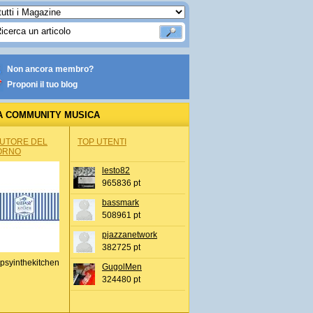
Non ancora membro?
Proponi il tuo blog
A COMMUNITY MUSICA
AUTORE DEL
TOP UTENTI
ORNO
lesto82
965836 pt
bassmark
508961 pt
pjazzanetwork
382725 pt
psyinthekitchen
GugolMen
324480 pt