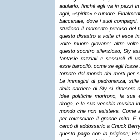
adularlo, finché egli va in pezzi i
aghi, «spirito» e rumore. Finalmen
baccanale, dove i suoi compagni, i
studiano il momento preciso del 
questo disastro a volte ci esce i
volte muore giovane; altre volte
questo scontro silenzioso,
Sly
ass
fantasie razziali e sessuali di 
esse barcollò, come se egli fosse
tornato dal mondo dei morti per s
Le immagini di padronanza, stile e
della carriera di Sly si ritorsero 
idee politiche morirono, la sua 
droga, e la sua vecchia musica i
mondo che non esisteva. Come art
per rovesciare il grande mito.
È u
cercò di addossarlo a Chuck Berry,
questo
pago
con la prigione; Hen