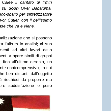
 Cale
e il cantato di lrmin
, su
Soon
Over Babaluma
.
ico-sballo per sintetizzatore
lvor Cutler
, con il bellissimo
ase che va e viene.
ualizzazione che si possono
a l’album in analisi; al suo
enti ad altri lavori dello
menti a opere simili di gruppi
, fino all’ultimo cerchio, un
nte onnicomprensivo, in cui
he ben distanti dall’oggetto
iù rischiosi da proporre ma
ore soddisfazione e peso