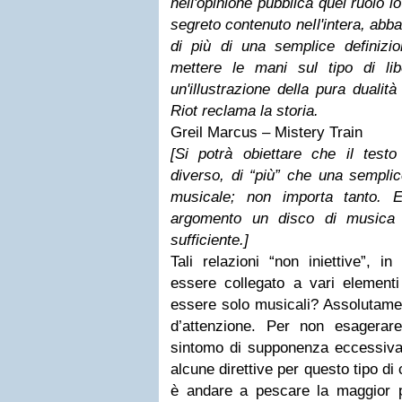
nell'opinione pubblica quel ruolo i
segreto contenuto neIl'intera, abb
di più di una semplice definizio
mettere le mani sul tipo di lib
un'illustrazione della pura dualità
Riot reclama la storia.
Greil Marcus – Mistery Train
[Si potrà obiettare che il tes
diverso, di “più” che una semplic
musicale; non importa tanto.
argomento un disco di musica 
sufficiente.]
Tali relazioni “non iniettive”, 
essere collegato a vari elementi
essere solo musicali? Assolutame
d’attenzione.
Per non esagerare 
sintomo di supponenza eccessiva)
alcune direttive per questo tipo di c
è andare a pescare la maggior pa