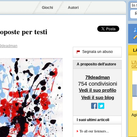
Giochi
Autori
oposte per testi
9deadman
L
Segnala un abuso
L'
A proposito dell'autore
GI
79deadman
754
condivisioni
Vedi il suo profilo
Vedi il suo blog
Agi
I suoi ultimi articoli
To all our listeners...