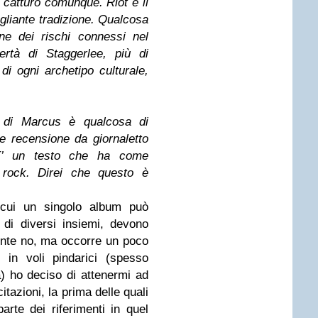
o catturò comunque. Riot è il
agliante tradizione. Qualcosa
ne dei rischi connessi nel
ertà di Staggerlee, più di
 di ogni archetipo culturale,
to di Marcus è qualcosa di
e recensione da giornaletto
 E’ un testo che ha come
rock. Direi che questo è
in cui un singolo album può
 di diversi insiemi, devono
nte no, ma occorre un poco
in voli pindarici (spesso
 ho deciso di attenermi ad
itazioni, la prima delle quali
rte dei riferimenti in quel