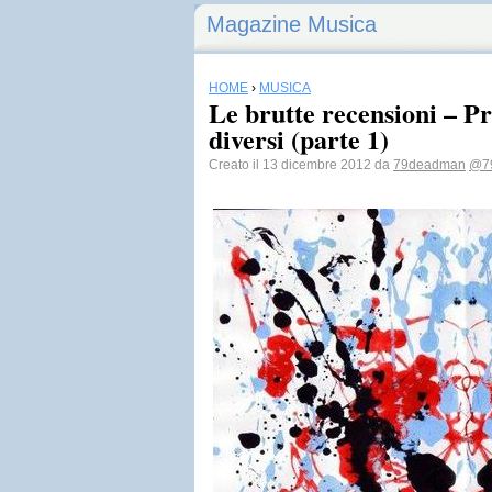
Magazine Musica
HOME
›
MUSICA
Le brutte recensioni – Pr
diversi (parte 1)
Creato il 13 dicembre 2012 da
79deadman
@7