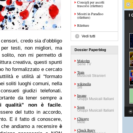
Consigli per ascolti
trascorsi (riletture)
Mostri in Paradiso
I
(riletture)
Riletture
Vedi tutti
o censori, credo sia d’obbligo
per testi, non migliori, ma
Dossier Paperblog
 solito, non mi permetto di
Malcolm
ittura creativa, questi spunti
Serie TV
po ho formalizzato e cercato
Train
tilità e utilità al “formato
Musicisti Stranieri
ei soliti luoghi comuni, nella
wikipedia
Siti
consueti giudizi telefonati.
Insane
rtante da tener sempre a
Gruppi Musicali Italiani
di qualità” non è facile
.
Soon
Gruppi Musicali Italiani
sere del tutto in accordo,
Chicago
o. E il fatto di conoscere,
Mete
m che andiamo a recensire
è
Chuck Berry