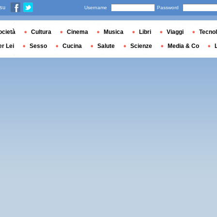
 su
Username
Password
ocietà
Cultura
Cinema
Musica
Libri
Viaggi
Tecnol
er Lei
Sesso
Cucina
Salute
Scienze
Media & Co