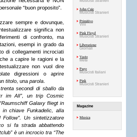
dizione necessaria e NON
Musicisti Stranieri
personale “buon proposito”.
John Cale
Musicisti Stranieri
Primitivo
lizzare sempre e dovunque,
Vini
estualizzare significa non
Pink Floyd
ferimenti di confronto, ma
Musicisti Stranieri
itazioni, esempi in grado da
Liberazione
Giornali
tto di collegamenti incrociati
Vasto
che a capire le ragioni e la
Mete
testualizzare non vuol dire
Pago
Musicisti Italiani
olate digressioni o aprire
Pink
 un
titolo
, una
parola
.
Musicisti Stranieri
i trenta secondi di sballo da
rr im All”, un trip Cosmic
 “Raumschiff Galaxy fliegt in
Magazine
lo
in chiave Funkadelic, alla
Musica
 Follow"
. Un sintetizzatore
o si fa strada abbattendo
htclub” è
un incrocio tra “The