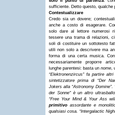
solo il punto di partenza
: con
sufficiente.
Detto questo, qualche 
Contestualizzare
Credo sia un dovere; contestua
anche a costo di esagerare. Cont
solo dare al lettore numerosi ri
tessere una trama di relazioni, c
soli di costituire un sottotesto fa
utili non solo a descrivere ma an
forma di una certa musica.
Con
necessariamente proporre artic
lunghe parentesi: basta un
nome
,
“Elektronenzircus” fa partire altr
sintetizzatore prima di “Der Na
Jokers
alla “Astronomy Domine”
.
der Sonne" è un altro ultrasbal
“Free Your Mind & Your Ass will
primitivo
assordante e monolitic
qualsiasi cosa. “lntergalactic Nig