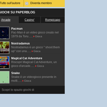
Tutto sull'autore
Diventa membro
 GIOCHI SU PAPERBLOG
Arcade
Casino'
Rompicapo
Pacman
Pac-Man é un video gioco creato nel
1979 da Toru......
Gioca
Nostradamus
Nostradamus è un gioco " shoot them
up" con una......
Gioca
Magical Cat Adventure
Riscopri Magical Cat Adventure, un
gioco d'arcade......
Gioca
Snake
Snake è un videogioco presente in
molti......
Gioca
Scopri lo spazio giochi di