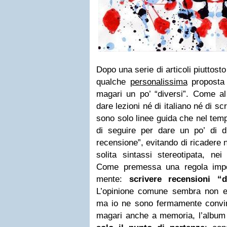
Dopo una serie di articoli piuttost
qualche
personalissima
proposta 
magari un po’ “diversi”. Come al
dare lezioni né di italiano né di scr
sono solo linee guida che nel tem
di seguire per dare un po’ di dut
recensione”, evitando di ricadere n
solita sintassi stereotipata, nei 
Come premessa una regola impo
mente:
scrivere recensioni “
L’opinione comune sembra non es
ma io ne sono fermamente convint
magari anche a memoria, l’albu