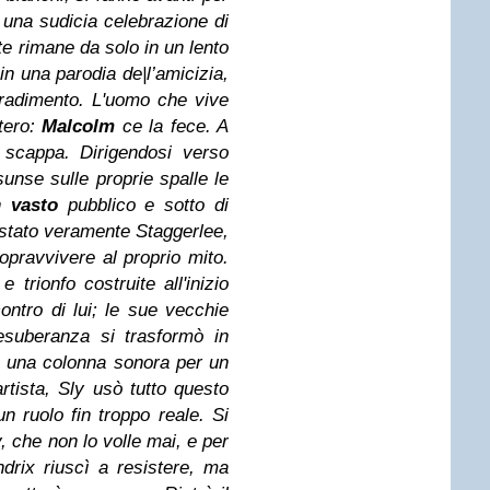
n una sudicia celebrazione di
te rimane da solo in un lento
n una parodia de|l’amicizia,
tradimento. L'uomo che vive
ntero:
Malcolm
ce la fece. A
 scappa.
Dirigendosi verso
unse sulle proprie spalle le
un
vasto
pubblico e sotto di
 stato veramente Staggerlee,
opravvivere al proprio mito.
 trionfo costruite all'inizio
contro di lui; le sue vecchie
esuberanza si trasformò in
n una colonna sonora per un
ista, Sly usò tutto questo
n ruolo fin troppo reale. Si
 che non lo volle mai, e per
drix riuscì a resistere, ma