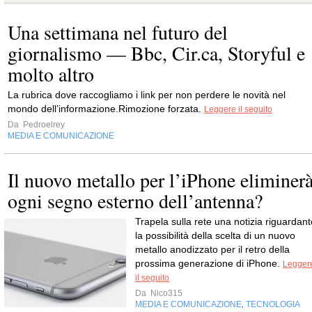
Una settimana nel futuro del
giornalismo — Bbc, Cir.ca, Storyful e
molto altro
La rubrica dove rac­co­gliamo i link per non per­dere le novità nel
mondo dell’informazione.Rimo­zione for­zata.
Leggere il seguito
Da
Pedroelrey
MEDIA E COMUNICAZIONE
Il nuovo metallo per l’iPhone eliminer
ogni segno esterno dell’antenna?
Trapela sulla rete una notizia riguardant
la possibilità della scelta di un nuovo
metallo anodizzato per il retro della
prossima generazione di iPhone.
Legger
il seguito
Da
Nico315
MEDIA E COMUNICAZIONE
TECNOLOGIA
,