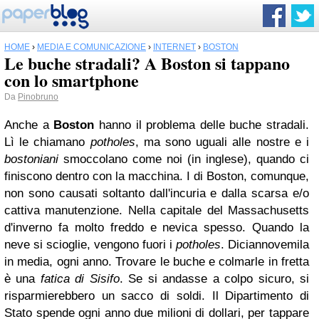
HOME
›
MEDIA E COMUNICAZIONE
›
INTERNET
›
BOSTON
Le buche stradali? A Boston si tappano
con lo smartphone
Da
Pinobruno
Anche a
Boston
hanno il problema delle buche stradali.
Lì le chiamano
potholes
, ma sono uguali alle nostre e i
bostoniani
smoccolano come noi (in inglese), quando ci
finiscono dentro con la macchina. I di Boston, comunque,
non sono causati soltanto dall'incuria e dalla scarsa e/o
cattiva manutenzione. Nella capitale del Massachusetts
d'inverno fa molto freddo e nevica spesso. Quando la
neve si scioglie, vengono fuori i
potholes
. Diciannovemila
in media, ogni anno. Trovare le buche e colmarle in fretta
è una
fatica di Sisifo
. Se si andasse a colpo sicuro, si
risparmierebbero un sacco di soldi. Il Dipartimento di
Stato spende ogni anno due milioni di dollari, per tappare