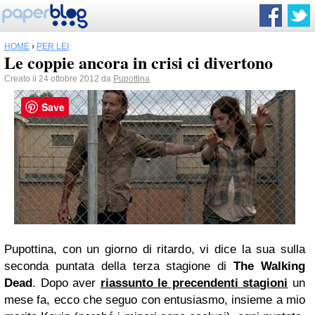
HOME
›
PER LEI
Le coppie ancora in crisi ci divertono
Creato il 24 ottobre 2012 da
Pupottina
Save
Pupottina, con un giorno di ritardo, vi dice la sua sulla
seconda puntata della terza stagione di
The Walking
Dead
. Dopo aver
riassunto le precendenti stagioni
un
mese fa, ecco che seguo con entusiasmo, insieme a mio