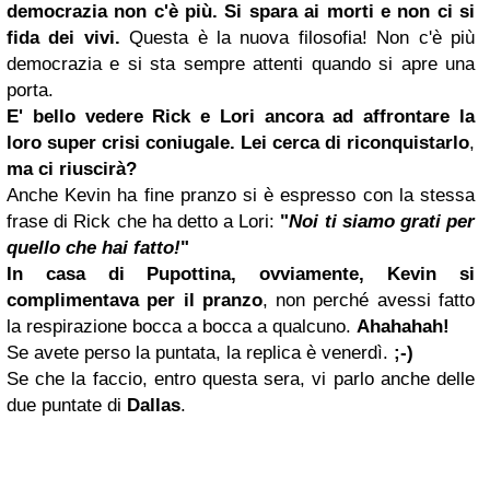
democrazia non c'è più.
Si spara ai morti e non ci si
fida dei vivi.
Questa è la nuova filosofia! Non c'è più
democrazia e si sta sempre attenti quando si apre una
porta.
E' bello vedere Rick e Lori ancora ad affrontare la
loro super crisi coniugale. Lei cerca di riconquistarlo
,
ma ci riuscirà?
Anche Kevin ha fine pranzo si è espresso con la stessa
frase di Rick che ha detto a Lori:
"
Noi ti siamo grati per
quello che hai fatto!
"
In casa di Pupottina, ovviamente, Kevin si
complimentava per il pranzo
, non perché avessi fatto
la respirazione bocca a bocca a qualcuno.
Ahahahah!
Se avete perso la puntata, la replica è venerdì.
;-)
Se che la faccio, entro questa sera, vi parlo anche delle
due puntate di
Dallas
.