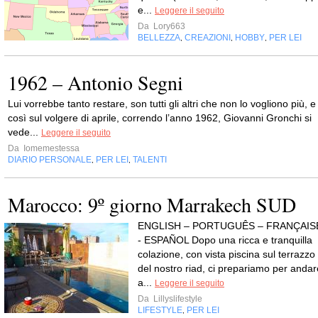
e...
Leggere il seguito
Da
Lory663
BELLEZZA
CREAZIONI
HOBBY
PER LEI
,
,
,
1962 – Antonio Segni
Lui vorrebbe tanto restare, son tutti gli altri che non lo vogliono più, e
così sul volgere di aprile, correndo l’anno 1962, Giovanni Gronchi si
vede...
Leggere il seguito
Da
Iomemestessa
DIARIO PERSONALE
PER LEI
TALENTI
,
,
Marocco: 9º giorno Marrakech SUD
ENGLISH – PORTUGUÊS – FRANÇAIS
- ESPAÑOL Dopo una ricca e tranquilla
colazione, con vista piscina sul terrazzo
del nostro riad, ci prepariamo per andar
a...
Leggere il seguito
Da
Lillyslifestyle
LIFESTYLE
PER LEI
,