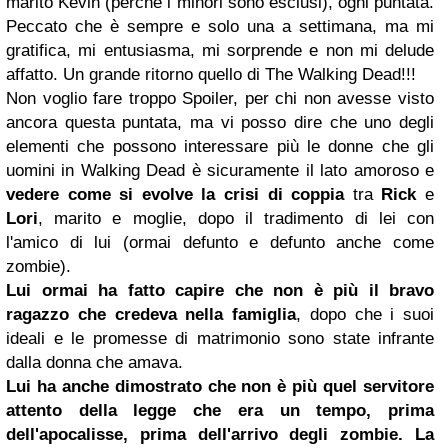
marito Kevin (perché i minori sono esclusi), ogni puntata.
Peccato che è sempre e solo una a settimana, ma mi
gratifica, mi entusiasma, mi sorprende e non mi delude
affatto. Un grande ritorno quello di The Walking Dead!!!
Non voglio fare troppo Spoiler, per chi non avesse visto
ancora questa puntata, ma vi posso dire che uno degli
elementi che possono interessare più le donne che gli
uomini in Walking Dead è sicuramente il lato amoroso e
vedere come si evolve la crisi di coppia
tra
Rick
e
Lori
, marito e moglie, dopo il tradimento di lei con
l'amico di lui (ormai defunto e defunto anche come
zombie).
Lui ormai ha fatto capire che non è più il bravo
ragazzo che credeva nella famiglia
, dopo che i suoi
ideali e le promesse di matrimonio sono state infrante
dalla donna che amava.
Lui ha anche dimostrato che non è più quel servitore
attento della legge che era un tempo, prima
dell'apocalisse, prima dell'arrivo degli zombie.
La