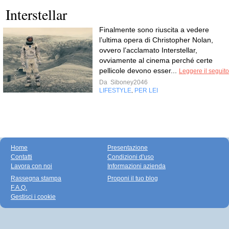
Interstellar
Finalmente sono riuscita a vedere
l’ultima opera di Christopher Nolan,
ovvero l’acclamato Interstellar,
ovviamente al cinema perché certe
pellicole devono esser...
Leggere il seguito
Da
Siboney2046
LIFESTYLE
PER LEI
,
Home
Presentazione
Contatti
Condizioni d'uso
Lavora con noi
Informazioni azienda
Rassegna stampa
Proponi il tuo blog
F.A.Q.
Gestisci i cookie