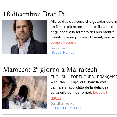
18 dicembre: Brad Pitt
Allora, dai, qualcuno che guardandolo i
un film o, più recentemente, fissandolo
negli occhi alla fermata del bus mentre
pubblicizza un profumo Chanel, non si...
Leggere il seguito
Da
Ginny
HOBBY
PER LEI
,
Marocco: 2º giorno a Marrakech
ENGLISH – PORTUGUÊS - FRANÇAIS
– ESPAÑOL Oggi ci si sveglia con
calma e si approfitta della deliziosa
colazione del nostro riad.
Leggere il
seguito
Da
Lillyslifestyle
LIFESTYLE
PER LEI
,