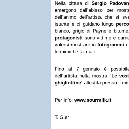
Nella pittura di
Sergio Padovan
emergono dall’abisso per mos
dell’animo dell’artista che si s
istante e ci guidano lungo
perco
bianco, grigio di Payne e bitume. 
protagonisti
sono vittime e carnef
volersi mostrare in
fotogrammi
c
le mimiche facciali.
Fino al 7 gennaio è possibil
dell’artista nella mostra “
Le vos
ghigliottine
” allestita presso il mis
Per info:
www.sourmilk.it
T.iG.er