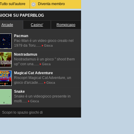
Tutto sull'autore
Diventa membro
 GIOCHI SU PAPERBLOG
Arcade
Casino'
Rompicapo
Pacman
Pac-Man é un video gioco creato nel
1979 da Toru......
Gioca
Nostradamus
Nostradamus è un gioco " shoot them
up" con una......
Gioca
Magical Cat Adventure
Riscopri Magical Cat Adventure, un
gioco d'arcade......
Gioca
Snake
Snake è un videogioco presente in
molti......
Gioca
Scopri lo spazio giochi di