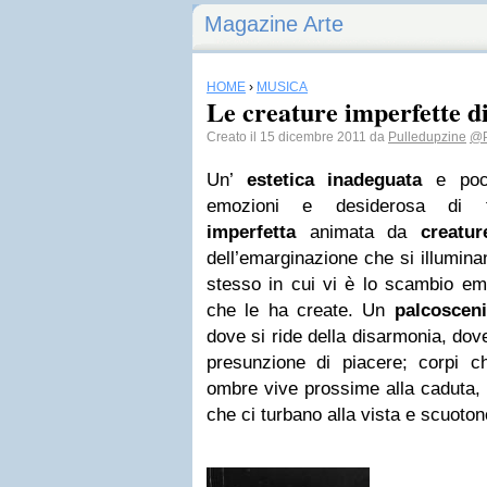
Magazine Arte
HOME
›
MUSICA
Le creature imperfette d
Creato il 15 dicembre 2011 da
Pulledupzine
@P
Un’
estetica inadeguata
e poco
emozioni e desiderosa di t
imperfetta
animata da
creatur
dell’emarginazione che si illumin
stesso in cui vi è lo scambio emo
che le ha create. Un
palcoscen
dove si ride della disarmonia, dove
presunzione di piacere; corpi c
ombre vive prossime alla caduta, 
che ci turbano alla vista e scuoton