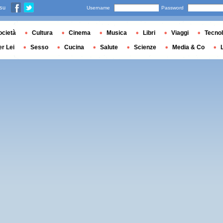
 su
Username
Password
ocietà
Cultura
Cinema
Musica
Libri
Viaggi
Tecnol
er Lei
Sesso
Cucina
Salute
Scienze
Media & Co