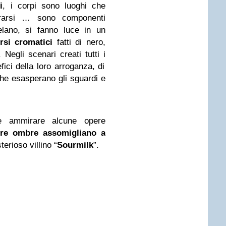
i
, i corpi sono luoghi che
trarsi … sono componenti
velano, si fanno luce in un
rsi cromatici
fatti di nero,
Negli scenari creati tutti i
ici della loro arroganza, di
he esasperano gli sguardi e
e ammirare alcune opere
tre ombre assomigliano a
terioso villino “
Sourmilk
”.