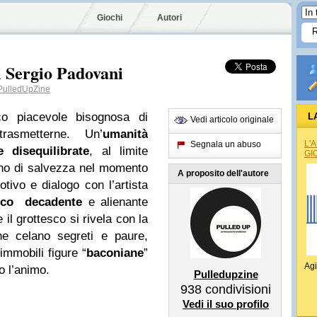
Giochi
Autori
i Sergio Padovani
ulledUpZine
 piacevole bisognosa di
L
Vedi articolo originale
rasmetterne. Un’
umanità
L'
Segnala un abuso
e disequilibrate
, al limite
GI
ano di salvezza nel momento
A proposito dell'autore
tivo e dialogo con l’artista
ico decadente
e alienante
 il grottesco si rivela con la
he celano segreti e paure,
immobili figure “
baconiane
”
Agi
o l’animo.
Pulledupzine
938
condivisioni
Vedi il suo profilo