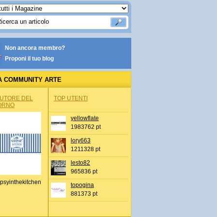
Non ancora membro?
Proponi il tuo blog
A COMMUNITY ARTE
AUTORE DEL
TOP UTENTI
ORNO
yellowflate
1983762 pt
lory663
1211328 pt
lesto82
965836 pt
psyinthekitchen
topogina
881373 pt