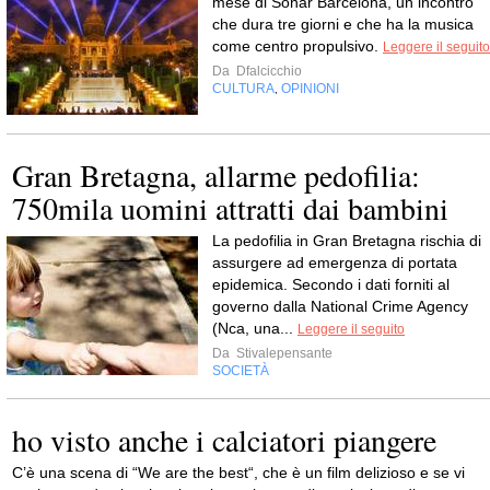
mese di Sónar Barcelona, un incontro
che dura tre giorni e che ha la musica
come centro propulsivo.
Leggere il seguito
Da
Dfalcicchio
CULTURA
OPINIONI
,
Gran Bretagna, allarme pedofilia:
750mila uomini attratti dai bambini
La pedofilia in Gran Bretagna rischia di
assurgere ad emergenza di portata
epidemica. Secondo i dati forniti al
governo dalla National Crime Agency
(Nca, una...
Leggere il seguito
Da
Stivalepensante
SOCIETÀ
ho visto anche i calciatori piangere
C’è una scena di “We are the best“, che è un film delizioso e se vi