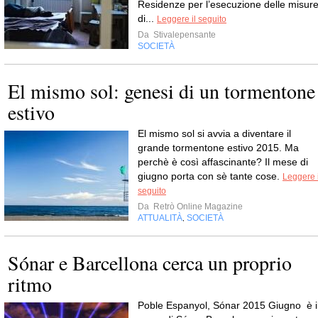
Residenze per l’esecuzione delle misur
di...
Leggere il seguito
Da
Stivalepensante
SOCIETÀ
El mismo sol: genesi di un tormentone
estivo
El mismo sol si avvia a diventare il
grande tormentone estivo 2015. Ma
perchè è così affascinante? Il mese di
giugno porta con sè tante cose.
Leggere i
seguito
Da
Retrò Online Magazine
ATTUALITÀ
SOCIETÀ
,
Sónar e Barcellona cerca un proprio
ritmo
Poble Espanyol, Sónar 2015 Giugno è i