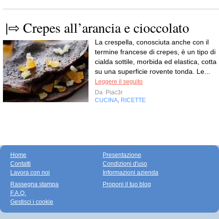
|⇨ Crepes all’arancia e cioccolato
La crespella, conosciuta anche con il
termine francese di crepes, è un tipo di
cialda sottile, morbida ed elastica, cotta
su una superficie rovente tonda. Le...
Leggere il seguito
Da
Piac3r
CUCINA
RICETTE
,
Home
Presentazione
Contatti
Condizioni d'uso
Lavora con noi
Informazioni azienda
Rassegna stampa
Proponi il tuo blog
F.A.Q.
Gestisci i cookie