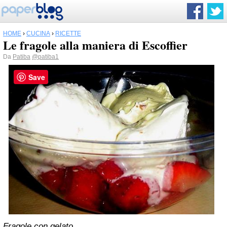
HOME
›
CUCINA
›
RICETTE
Le fragole alla maniera di Escoffier
Da
Patiba
@patiba1
Save
Fragole con gelato