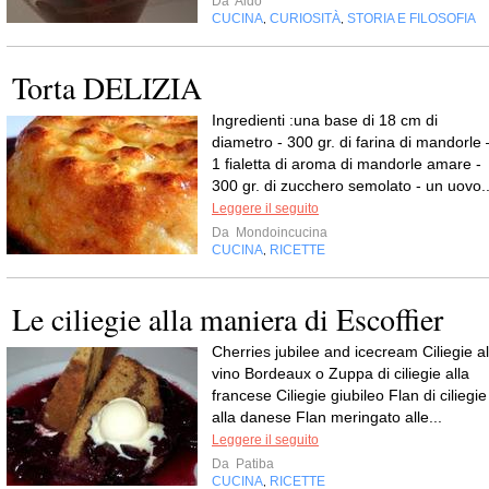
Da
Aldo
CUCINA
CURIOSITÀ
STORIA E FILOSOFIA
,
,
Torta DELIZIA
Ingredienti :una base di 18 cm di
diametro - 300 gr. di farina di mandorle 
1 fialetta di aroma di mandorle amare -
300 gr. di zucchero semolato - un uovo..
Leggere il seguito
Da
Mondoincucina
CUCINA
RICETTE
,
Le ciliegie alla maniera di Escoffier
Cherries jubilee and icecream Ciliegie al
vino Bordeaux o Zuppa di ciliegie alla
francese Ciliegie giubileo Flan di ciliegie
alla danese Flan meringato alle...
Leggere il seguito
Da
Patiba
CUCINA
RICETTE
,