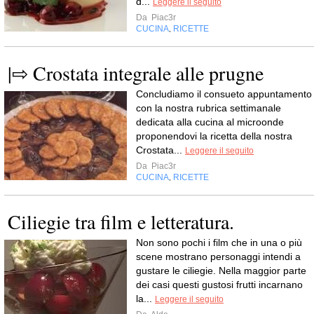
d...
Leggere il seguito
Da
Piac3r
CUCINA
RICETTE
,
|⇨ Crostata integrale alle prugne
Concludiamo il consueto appuntamento
con la nostra rubrica settimanale
dedicata alla cucina al microonde
proponendovi la ricetta della nostra
Crostata...
Leggere il seguito
Da
Piac3r
CUCINA
RICETTE
,
Ciliegie tra film e letteratura.
Non sono pochi i film che in una o più
scene mostrano personaggi intendi a
gustare le ciliegie. Nella maggior parte
dei casi questi gustosi frutti incarnano
la...
Leggere il seguito