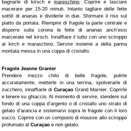
bagnarle di kirsch e
mareschino
. Coprire e lasciare
macerare per 15-20 minuti. Intanto tagliare delle fette
sottili di ananas e dividerle in due. Sformare il riso sul
piatto da portata. Riempire di fragole la parte centrale e
disporre sulla corona le fette di ananas anch’essi
marcerate nel kirsch. Innaffiare il tutto con uno sciroppo
al kirch e maraschino. Servire insieme a della panna
montata messa in una coppa di cristallo.
Fragole Jeanne Granier
Prendere mezzo chilo di belle fragole, pulirle
accuratamente, metterle in una terrina, spolverarle di
zucchero, innaffiarle di
Curaçao
Grand Marnier. Coprirle
e tenere su ghiaccio. Al momento di servire, stendere sul
fondo di una coppa d’argento o di cristallo uno strato di
gelato d’arancia e sistemarvi sopra le fragole con il loro
succo. Coprire con un composto di mousse allo sciroppo
profumato al
Curaçao
e non gelato.