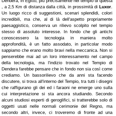
Dende
ra, in Egitto, più precisamente nel tempio di questa
, a 2,5 Km di distanza dalla città, in prossimità di
Luxor
.
Un luogo ricco di suggestioni, scenari splendidi, colori
incredibili, ma che, al di là dell'aspetto propriamente
paesaggistico, conserva un rilievo scolpito nel tempio
stesso di assoluto i
nteresse. In fondo che gli antichi
conoscessero la tecnologia in maniera molto
approfondità, è un fatto assodato, in particolar modo
sappiamo ch
e erano molto bravi nella meccanica. Non si
penserebbe mai ad un loro interessamento nel campo
della
tecnologia, ma l'indizio t
r
ova
to nel Tempio di
Dendera farebbe pensare che in fondo non sia così come
crediamo. Un bassorilievo che da anni sta facendo
discutere, si trova all'interno del Tempio, tra tutti i disegni
che raffig
urano gl
i
d
ei ed
i fa
raoni ne emerge uno sulla
cui interpretazione si sta ancora studiando. Secondo
alcuni studiosi esperti di geroglifici, si tratterebbe solo di
oggetti usati nelle normali cerimonie del Regno, ma
secon
do altri, invece, ci troveremo di fronte ad un
a