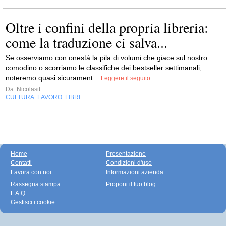
Oltre i confini della propria libreria:
come la traduzione ci salva...
Se osserviamo con onestà la pila di volumi che giace sul nostro
comodino o scorriamo le classifiche dei bestseller settimanali,
noteremo quasi sicurament...
Leggere il seguito
Da
Nicolasit
CULTURA
LAVORO
LIBRI
,
,
Home
Presentazione
Contatti
Condizioni d'uso
Lavora con noi
Informazioni azienda
Rassegna stampa
Proponi il tuo blog
F.A.Q.
Gestisci i cookie