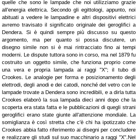
quelle
che sono le lampade c
he noi utilizziamo grazie
all'energia elettrica. Secondo gli egittologi, appunto, noi
abituati a vedere le lampadine e altri dispositivi elettrici
avremo travisato il significato originale dei geroglifici a
Dendera. Si è quindi sempre più discusso su questo
argomento, ma per quanto si possa discutere, un
disegno simile non si è mai rintracciato fino ai tempi
moderni. Le dispute tuttora sono in corso, ma nel 1879 fu
costruito un oggetto simile, che funziona proprio come
una vera e propria lampada ai raggi "X"; il tubo di
Crookes. Le analogie per forma e posizionamento degli
elettrodi, degli anodi e dei catodi, nonché del vetro con le
lampade trovate a Dendera sono
incredibili, e a dirla tutta
Crookes elaborò la sua lampada dieci anni dopo che la
scoperta era stata fatta e le pubblicazioni di quegli strani
geroglifici erano state giunte all'attenzione mondiale.
La
somiglianza è così stretta che c'è chi ha ipotizzato che
Crookes abbia fatto riferimento ai disegni per concludere
e realizzare gli studi sul suo macchinario a raggi "X".
Nel