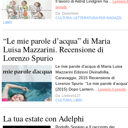
Il lavoro di Astrid Lindgren ha...
Leggere i
seguito
Da
Zazienews
CULTURA
LETTERATURA PER RAGAZZI
,
,
LIBRI
“Le mie parole d’acqua” di Maria
Luisa Mazzarini. Recensione di
Lorenzo Spurio
Le mie parole d’acqua di Maria Luisa
Mazzarini Edizioni Divinafollia,
Caravaggio, 2015 Recensione di
Lorenzo Spurio “Le mie parole d’acqua
(2015) Dopo Lantern...
Leggere il seguito
Da
Lorenzo127
CULTURA
LIBRI
,
La tua estate con Adelphi
Rodolfo Sonego e Il racconto dei