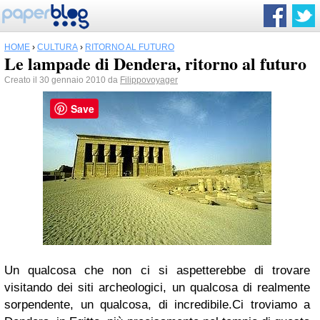
HOME
›
CULTURA
›
RITORNO AL FUTURO
Le lampade di Dendera, ritorno al futuro
Creato il 30 gennaio 2010 da
Filippovoyager
Save
Un qualcosa che non c
i si aspetterebbe di trovare
visitando dei siti archeologici, un qualcosa di realmente
sorpendente, un qualcosa, di incredibile.
Ci troviamo a