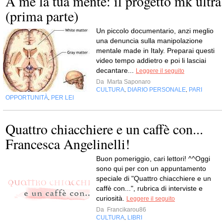
A me la tua mente: il progetto mk ultra
(prima parte)
Un piccolo documentario, anzi meglio
una denuncia sulla manipolazione
mentale made in Italy. Preparai questi
video tempo addietro e poi li lasciai
decantare...
Leggere il seguito
Da
Marta Saponaro
CULTURA
DIARIO PERSONALE
PARI
,
,
OPPORTUNITÀ
PER LEI
,
Quattro chiacchiere e un caffè con...
Francesca Angelinelli!
Buon pomeriggio, cari lettori! ^^Oggi
sono qui per con un appuntamento
speciale di "Quattro chiacchiere e un
caffè con...", rubrica di interviste e
curiosità.
Leggere il seguito
Da
Francikarou86
CULTURA
LIBRI
,