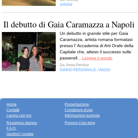
VIAGGI
Il debutto di Gaia Caramazza a Napoli
Un debutto in grande stile per Gaia
Caramazza, artista romana formatasi
presso l' Accademia di Arti Orafe della
Capitale che, atteso il successo sulle
passerell...
Leggere il seguito
Da
Anna Pernice
DIARIO PERSONALE
VIAGGI
,
Home
Presentazione
Contatti
Condizioni d'uso
Lavora con noi
Informazioni azienda
Rassegna stampa
Proponi il tuo blog
F.A.Q.
Gestisci i cookie