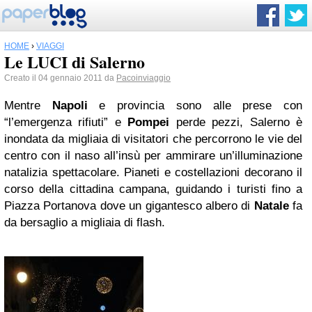
HOME
›
VIAGGI
Le LUCI di Salerno
Creato il 04 gennaio 2011 da
Pacoinviaggio
Mentre
Napoli
e provincia sono alle prese con
“l’emergenza rifiuti” e
Pompei
perde pezzi, Salerno è
inondata da migliaia di visitatori che percorrono le vie del
centro con il naso all’insù per ammirare un’illuminazione
natalizia spettacolare. Pianeti e costellazioni decorano il
corso della cittadina campana, guidando i turisti fino a
Piazza Portanova dove un gigantesco albero di
Natale
fa
da bersaglio a migliaia di flash.