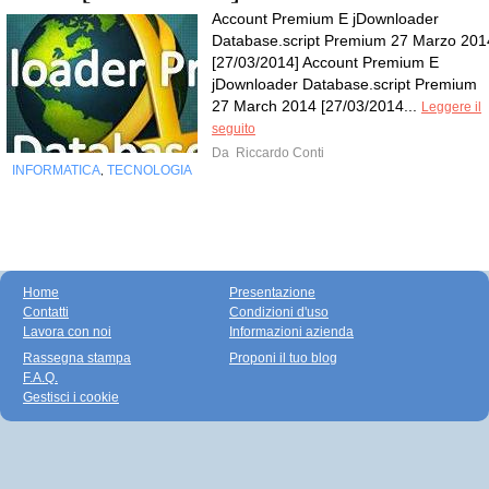
Account Premium E jDownloader
Database.script Premium 27 Marzo 201
[27/03/2014] Account Premium E
jDownloader Database.script Premium
27 March 2014 [27/03/2014...
Leggere il
seguito
Da
Riccardo Conti
INFORMATICA
TECNOLOGIA
,
Home
Presentazione
Contatti
Condizioni d'uso
Lavora con noi
Informazioni azienda
Rassegna stampa
Proponi il tuo blog
F.A.Q.
Gestisci i cookie