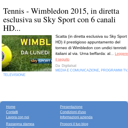
Tennis - Wimbledon 2015, in diretta
esclusiva su Sky Sport con 6 canali
HD...
Scatta (in diretta esclusiva su Sky Sport
HD) il prestigioso appuntamento del
torneo di Wimbledon con undici tennisti
italiani al via. Urna beffarda: al...
Leggere
il seguito
Da
Digitalsat
MEDIA E COMUNICAZIONE
PROGRAMMI TV
,
TELEVISIONE
Home
Presentazione
Contatti
Condizioni d'uso
Lavora con noi
Informazioni azienda
Rassegna stampa
Proponi il tuo blog