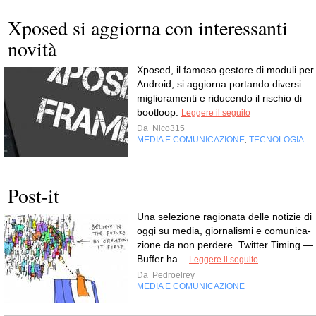
Xposed si aggiorna con interessanti
novità
Xposed, il famoso gestore di moduli per
Android, si aggiorna portando diversi
miglioramenti e riducendo il rischio di
bootloop.
Leggere il seguito
Da
Nico315
MEDIA E COMUNICAZIONE
TECNOLOGIA
,
Post-it
Una sele­zione ragio­nata delle noti­zie di
oggi su media, gior­na­li­smi e comu­ni­ca­
zione da non perdere. Twit­ter Timing —
Buf­fer ha...
Leggere il seguito
Da
Pedroelrey
MEDIA E COMUNICAZIONE