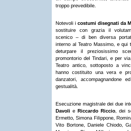
troppo prevedibile.
Notevoli i
costumi disegnati da 
sostituire con grazia il voluta
scenico – di ben diversa portat
interno al Teatro Massimo, e qui t
deturpare il preziosissimo sce
promontorio del Tindari, e per via
Teatro antico, sottoposto a vinc
hanno costituito una vera e pro
danzatori, accompagnandone ed
gestualità.
Esecuzione magistrale dei due inte
Davoli
e
Riccardo Riccio
, dei s
Ermetto, Simona Filippone, Romin
Vito Bortone, Daniele Chiodo, G