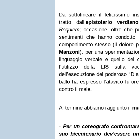
Da sottolineare il felicissimo i
tratto dall’
epistolario verdiano
Requiem
; occasione, oltre che pe
sentimenti che hanno condotto l’
componimento stesso (il dolore p
Manzoni
), per una sperimentazion
linguaggio verbale e quello del c
l’utilizzo della
LIS
sulla voc
dell’esecuzione del poderoso “Dies
ballo ha espresso l’atavico furore
contro il male.
Al termine abbiamo raggiunto il
ma
- Per un coreografo confrontars
suo bicentenario dev’essere u