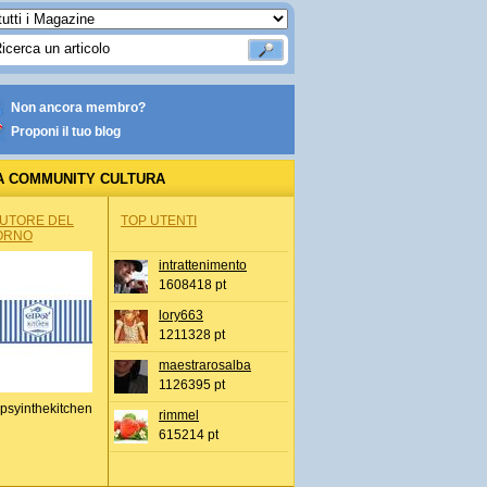
Non ancora membro?
Proponi il tuo blog
A COMMUNITY CULTURA
AUTORE DEL
TOP UTENTI
ORNO
intrattenimento
1608418 pt
lory663
1211328 pt
maestrarosalba
1126395 pt
psyinthekitchen
rimmel
615214 pt