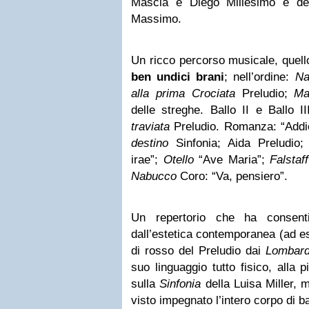
Mascia e Diego Millesimo e dell
Massimo.
Un ricco percorso musicale, quello
ben undici brani
; nell’ordine:
Na
alla prima Crociata
Preludio;
Ma
delle streghe. Ballo II e Ballo I
traviata
Preludio. Romanza: “Addi
destino
Sinfonia; Aida Preludio
irae”;
Otello
“Ave Maria”;
Falstaff
Nabucco
Coro: “Va, pensiero”.
Un repertorio che ha consenti
dall’estetica contemporanea (ad es
di rosso del Preludio dai
Lombard
suo linguaggio tutto fisico, alla 
sulla
Sinfonia
della Luisa Miller, 
visto impegnato l’intero corpo di ba