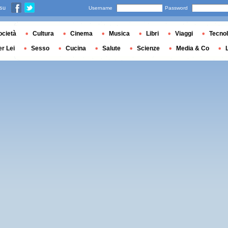
 su
Username
Password
ocietà
Cultura
Cinema
Musica
Libri
Viaggi
Tecnol
er Lei
Sesso
Cucina
Salute
Scienze
Media & Co