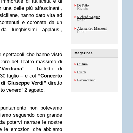
mmortale di italianità e di
Di Tutto
n una delle più affascinanti,
Riviste
siciliane, hanno dato vita ad
Richard Wagner
Poeti
 contenuti e coronata da un
Alessandro Manzoni
da lunghissimi applausi,
Poeti
Magazines
ue spettacoli che hanno visto
l Coro del Teatro massimo di
Cultura
Verdiana”
– balletto di
Eventi
 30 luglio – e col
“Concerto
Palcoscenico
a di Giuseppe Verdi”
diretto
to venerdì 2 agosto.
ppuntamento non potevamo
stiamo seguendo con grande
da potervi narrare le nostre
i e le emozioni che abbiamo