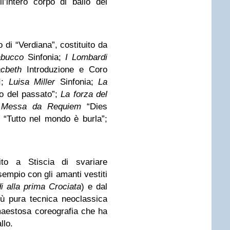
’intero corpo di ballo del
 di “Verdiana”, costituito da
bucco
Sinfonia;
I Lombardi
cbeth
Introduzione e Coro
II;
Luisa Miller
Sinfonia;
La
o del passato”;
La forza del
;
Messa da Requiem
“Dies
“Tutto nel mondo è burla”;
to a Stiscia di svariare
empio con gli amanti vestiti
i alla prima Crociata
) e dal
più pura tecnica neoclassica
maestosa coreografia che ha
llo.