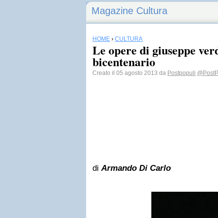
Magazine Cultura
HOME
›
CULTURA
Le opere di giuseppe verd
bicentenario
Creato il 05 agosto 2013 da
Postpopuli
@PostP
di
Armando Di Carlo