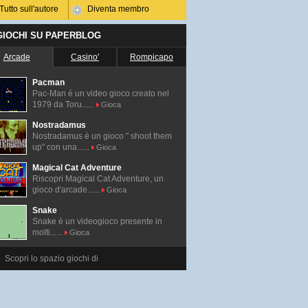
Tutto sull'autore
Diventa membro
 GIOCHI SU PAPERBLOG
Arcade
Casino'
Rompicapo
Pacman
Pac-Man é un video gioco creato nel
1979 da Toru......
Gioca
Nostradamus
Nostradamus è un gioco " shoot them
up" con una......
Gioca
Magical Cat Adventure
Riscopri Magical Cat Adventure, un
gioco d'arcade......
Gioca
Snake
Snake è un videogioco presente in
molti......
Gioca
Scopri lo spazio giochi di