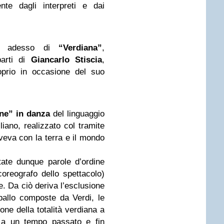
nte dagli interpreti e dai
o adesso di
“Verdiana”
,
parti di
Giancarlo Stiscia
,
oprio in occasione del suo
ne” in danza
del linguaggio
iano, realizzato col tramite
veva con la terra e il mondo
ate dunque parole d’ordine
coreografo dello spettacolo)
e. Da ciò deriva l’esclusione
ballo composte da Verdi, le
ione della totalità verdiana a
o a un tempo passato e fin