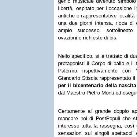
genio musicale divenuto simbolo i
libertà, ospitato per l’occasione i
antiche e rappresentative località 
una due giorni intensa, ricca di
ampio successo, sottolineato 
ovazioni e richieste di bis.
Nello specifico, si è trattato di d
protagonisti il Corpo di ballo e i
Palermo rispettivamente con
“
Giancarlo Stiscia rappresentato il
per il bicentenario della nascit
dal Maestro Pietro Monti ed esegui
Certamente al grande doppio a
mancare noi di PostPopuli che 
interesse tutta la rassegna, così 
sensazioni sui singoli spettacol