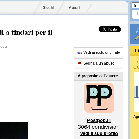
Giochi
Autori
i a tindari per il
opuli
L
Vedi articolo originale
L'
Segnala un abuso
GI
A proposito dell'autore
Agi
Postpopuli
3064
condivisioni
Vedi il suo profilo