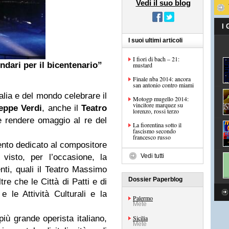
Vedi il suo blog
I
I suoi ultimi articoli
I fiori di bach – 21:
ndari per il bicentenario”
mustard
Finale nba 2014: ancora
san antonio contro miami
talia e del mondo celebrare il
Motogp mugello 2014:
vincitore marquez su
eppe Verdi
, anche il
Teatro
lorenzo, rossi terzo
 rendere omaggio al re del
La fiorentina sotto il
fascismo secondo
francesco russo
ento dedicato al compositore
visto, per l’occasione, la
Vedi tutti
nti, quali il Teatro Massimo
Dossier Paperblog
ltre che le Città di Patti e di
e le Attività Culturali e la
Palermo
Mete
più grande operista italiano,
Sicilia
Mete