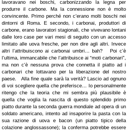
lavoravano nei boschi, carbonizzando la legna per
produrre il carbone. Ma la connessione non è molto
convincente. Primo perché non c’erano molti boschi nei
dintorni di Roma. E secondo, i carbonai, produttori di
carbone, erano lavoratori stagionali, che vivevano lontani
dalle loro case per vari mesi di seguito con un accesso
limitato alle uova fresche, per non dire agli altri. Invece
altri l’attribuiscono ai carbonai umbri… bah? Poi c’è
l’ultima, immancabile che l’attribuisce ai “moti carbonari”,
ma non c’è nessuna prova che connetta il piatto ad i
carbonari che lottavano per la liberazione del nostro
paese. Alla fine quale sarà la verità? Lascio ad ognuno
di voi scegliere quella che preferisce… Io personalmente
ritengo che la teoria che mi sembra più plausibile è
quella che voglia la nascita di questo splendido primo
piatto durante la seconda guerra mondiale ad opera di un
soldato americano, intento ad insaporire la pasta con la
sua razione di uova e bacon (un piatto tipico della
colazione anglossassone); la conferma potrebbe essere