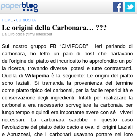
HOME
›
CURIOSITÀ
Le origini della Carbonara… ???
Da
Ciroiodice
@myHotelscout
Sul nostro gruppo FB “CIVIFOOD” ieri parlando di
carbonara, ho letto un paio di post che parlavano
dell’origine del piatto ed incuriosito ho approfondito un po’
la ricerca, trovando diverse ipotesi e tutte contrastanti.
Quella di
Wikipedia
è la seguente: Le origini del piatto
sono laziali. Si tramanda la provenienza del termine
come piatto tipico dei carbonai, per la facile reperibilità e
conservazione degli ingredienti. Infatti per realizzare la
carbonella era necessario sorvegliare la carbonaia per
lungo tempo e quindi era importante avere con sé i viveri
necessari. La carbonara sarebbe in questo caso
l’evoluzione del piatto detto cacio e ova, di origini Laziali
e Abruzzesi, che i carbonari usavano portare nei loro