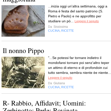
...inizia oggi un'altra settimana, oggi a
Roma è festa del santo patrono (S.
Pietro e Paolo) e ne approfitto per
studiare un pò...
Leggere il seguito
Da
Sississima
CUCINA
RICETTE
,
Il nonno Pippo
"...Se potessi far tornare indietro il
mondofarei tornare poi senz'altro teper
un attimo di eterno e di profondoin cui
tutto sembra, sembra niente èe niente...
Leggere il seguito
Da
Giuliana
CUCINA
RICETTE
,
R- Rabbio, Affidavit; Uomini:
Zerbinotto; Perle; Rovinata