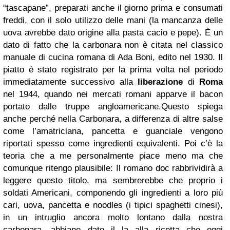
“tascapane”, preparati anche il giorno prima e consumati
freddi, con il solo utilizzo delle mani (la mancanza delle
uova avrebbe dato origine alla pasta cacio e pepe). È un
dato di fatto che la carbonara non è citata nel classico
manuale di cucina romana di Ada Boni, edito nel 1930. Il
piatto è stato registrato per la prima volta nel periodo
immediatamente successivo alla
liberazione
di
Roma
nel 1944, quando nei mercati romani apparve il bacon
portato dalle truppe angloamericane.Questo spiega
anche perché nella Carbonara, a differenza di altre salse
come l’amatriciana, pancetta e guanciale vengono
riportati spesso come ingredienti equivalenti. Poi c’è la
teoria che a me personalmente piace meno ma che
comunque ritengo plausibile: Il romano doc rabbrividirà a
leggere questo titolo, ma sembrerebbe che proprio i
soldati Americani, componendo gli ingredienti a loro più
cari, uova, pancetta e noodles (i tipici spaghetti cinesi),
in un intruglio ancora molto lontano dalla nostra
carbonara, abbiano dato il la alla ricetta che oggi