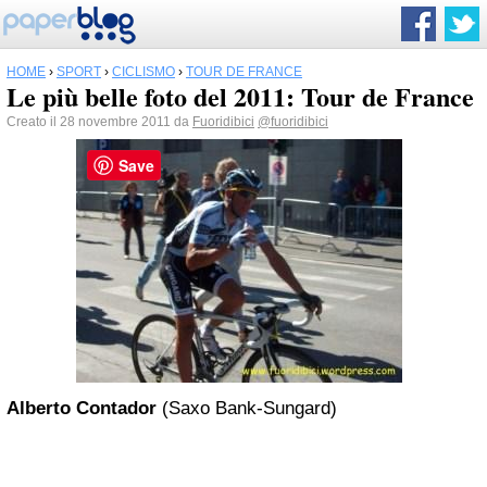
HOME
›
SPORT
›
CICLISMO
›
TOUR DE FRANCE
Le più belle foto del 2011: Tour de France
Creato il 28 novembre 2011 da
Fuoridibici
@fuoridibici
Save
Alberto Contador
(Saxo Bank-Sungard)