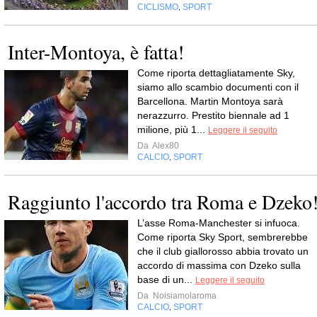
CICLISMO
SPORT
,
Inter-Montoya, è fatta!
Come riporta dettagliatamente Sky,
siamo allo scambio documenti con il
Barcellona. Martin Montoya sarà
nerazzurro. Prestito biennale ad 1
milione, più 1...
Leggere il seguito
Da
Alex80
CALCIO
SPORT
,
Raggiunto l'accordo tra Roma e Dzeko
L’asse Roma-Manchester si infuoca.
Come riporta Sky Sport, sembrerebbe
che il club giallorosso abbia trovato un
accordo di massima con Dzeko sulla
base di un...
Leggere il seguito
Da
Noisiamolaroma
CALCIO
SPORT
,