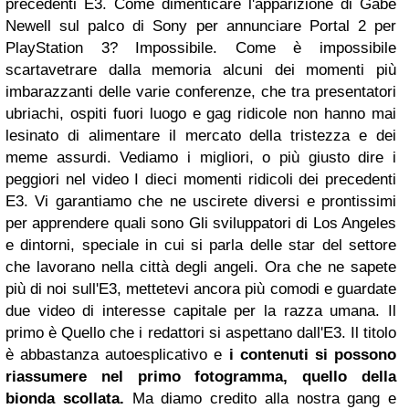
precedenti E3. Come dimenticare l'apparizione di Gabe
Newell sul palco di Sony per annunciare Portal 2 per
PlayStation 3? Impossibile. Come è impossibile
scartavetrare dalla memoria alcuni dei momenti più
imbarazzanti delle varie conferenze, che tra presentatori
ubriachi, ospiti fuori luogo e gag ridicole non hanno mai
lesinato di alimentare il mercato della tristezza e dei
meme assurdi. Vediamo i migliori, o più giusto dire i
peggiori nel video I dieci momenti ridicoli dei precedenti
E3. Vi garantiamo che ne uscirete diversi e prontissimi
per apprendere quali sono Gli sviluppatori di Los Angeles
e dintorni, speciale in cui si parla delle star del settore
che lavorano nella città degli angeli. Ora che ne sapete
più di noi sull'E3, mettetevi ancora più comodi e guardate
due video di interesse capitale per la razza umana. Il
primo è Quello che i redattori si aspettano dall'E3. Il titolo
è abbastanza autoesplicativo e
i contenuti si possono
riassumere nel primo fotogramma, quello della
bionda scollata.
Ma diamo credito alla nostra gang e