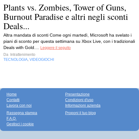
Plants vs. Zombies, Tower of Guns,
Burnout Paradise e altri negli sconti
Deals...
Altra mandata di sconti Come ogni martedì, Microsoft ha svelato i
piani di sconto per questa settimana su Xbox Live, con i tradizionali
Deals with Gold....
Leggere il seguito
Da
Intrattenimento
TECNOLOGIA
VIDEOGIOCHI
,
Home
Presentazione
Contatti
Condizioni d'uso
Lavora con noi
Informazioni azienda
Rassegna stampa
Proponi il tuo blog
F.A.Q.
Gestisci i cookie