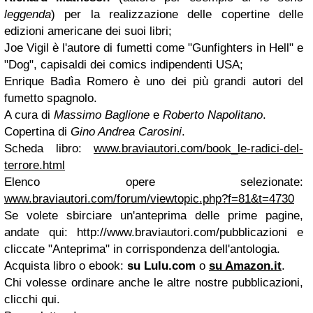
leggenda
) per la realizzazione delle copertine delle
edizioni americane dei suoi libri;
Joe Vigil è l'autore di fumetti come "Gunfighters in Hell" e
"Dog", capisaldi dei comics indipendenti USA;
Enrique Badìa Romero è uno dei più grandi autori del
fumetto spagnolo.
A cura di
Massimo Baglione
e
Roberto Napolitano
.
Copertina di
Gino Andrea Carosini
.
Scheda libro:
www.braviautori.com/book_le-radici-del-
terrore.html
Elenco opere selezionate:
www.braviautori.com/forum/viewtopic.php?f=81&t=4730
Se volete sbirciare un'anteprima delle prime pagine,
andate qui: http://www.braviautori.com/pubblicazioni e
cliccate "Anteprima" in corrispondenza dell'antologia.
Acquista libro o ebook:
su Lulu.com
o
su Amazon.it
.
Chi volesse ordinare anche le altre nostre pubblicazioni,
clicchi qui.