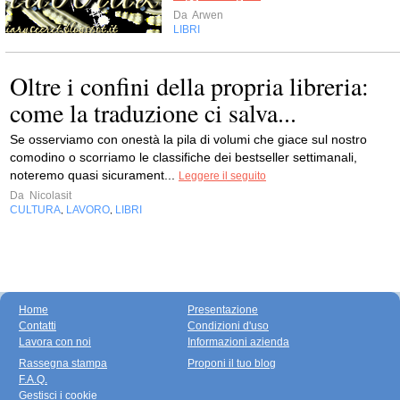
Da
Arwen
LIBRI
Oltre i confini della propria libreria:
come la traduzione ci salva...
Se osserviamo con onestà la pila di volumi che giace sul nostro
comodino o scorriamo le classifiche dei bestseller settimanali,
noteremo quasi sicurament...
Leggere il seguito
Da
Nicolasit
CULTURA
LAVORO
LIBRI
,
,
Home
Presentazione
Contatti
Condizioni d'uso
Lavora con noi
Informazioni azienda
Rassegna stampa
Proponi il tuo blog
F.A.Q.
Gestisci i cookie