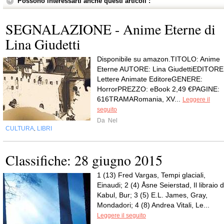
Possono interessarti anche questi articoli :
SEGNALAZIONE - Anime Eterne di
Lina Giudetti
Disponibile su amazon.TITOLO: Anime
Eterne AUTORE: Lina GiudettiEDITORE
Lettere Animate EditoreGENERE:
HorrorPREZZO: eBook 2,49 €PAGINE:
616TRAMARomania, XV...
Leggere il
seguito
Da
Nel
CULTURA
LIBRI
,
Classifiche: 28 giugno 2015
1 (13) Fred Vargas, Tempi glaciali,
Einaudi; 2 (4) Åsne Seierstad, Il libraio d
Kabul, Bur; 3 (5) E.L. James, Gray,
Mondadori; 4 (8) Andrea Vitali, Le...
Leggere il seguito