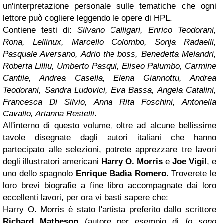
un'interpretazione personale sulle tematiche che ogni
lettore può cogliere leggendo le opere di HPL.
Contiene testi di:
Silvano Calligari, Enrico Teodorani,
Rona, Lellinux, Marcello Colombo, Sonja Radaelli,
Pasquale Aversano, Adrio the boss, Benedetta Melandri,
Roberta Lilliu, Umberto Pasqui, Eliseo Palumbo, Carmine
Cantile, Andrea Casella, Elena Giannottu, Andrea
Teodorani, Sandra Ludovici, Eva Bassa, Angela Catalini,
Francesca Di Silvio, Anna Rita Foschini, Antonella
Cavallo, Arianna Restelli
.
All'interno di questo volume, oltre ad alcune bellissime
tavole disegnate dagli autori italiani che hanno
partecipato alle selezioni, potrete apprezzare tre lavori
degli illustratori americani
Harry O. Morris
e
Joe Vigil
, e
uno dello spagnolo
Enrique Badìa Romero
. Troverete le
loro brevi biografie a fine libro accompagnate dai loro
eccellenti lavori, per ora vi basti sapere che:
Harry O. Morris è stato l'artista preferito dallo scrittore
Richard Matheson
(autore per esempio di
Io sono