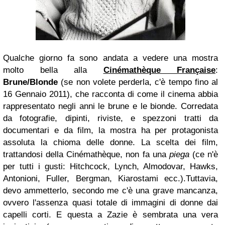
Qualche giorno fa sono andata a vedere una mostra
molto bella alla
Cinémathèque Française
:
Brune/Blonde
(se non volete perderla, c'è tempo fino al
16 Gennaio 2011), che racconta di come il cinema abbia
rappresentato negli anni le brune e le bionde.
Corredata
da fotografie, dipinti, riviste, e spezzoni tratti da
documentari e da film, la mostra ha per protagonista
assoluta la chioma delle donne. La scelta dei film,
trattandosi della Cinémathèque, non fa una
piega
(ce n'è
per tutti i gusti: Hitchcock, Lynch, Almodovar, Hawks,
Antonioni, Fuller, Bergman, Kiarostami ecc.).
Tuttavia,
devo ammetterlo, secondo me c'è una grave mancanza,
ovvero l'assenza quasi totale di immagini di donne dai
capelli corti.
E questa a Zazie è sembrata una vera