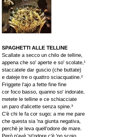
SPAGHETTI ALLE TELLINE
Scallate a secco un chilo de telline,
appena che so' aperte e so' scolate,¹
staccatele dar guscio (che buttate)
e dateje tre o quattro sciacquatine.²
Friggete l'ajo a fette fine fine
cor foco basso, quanno so' indorate,
metete le telline e ce schiacciate
un paro d'alicette senza spine.³
C'è chi le fa cor sugo; a me me pare
che questa sia 'na giunta negativa,
perchè je leva quell'odore de mare.
Però p'avè 'st'odore c'è 'no scoio,