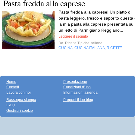
Pasta fredda alla caprese
Pasta fredda alla caprese! Un piatto di
pasta leggero, fresco e saporito questa 
la mia pasta alla caprese presentata su
un letto di Parmigiano Reggiano...
Leggere il seguito
Da
Ricette Tipiche Italiane
CUCINA
CUCINA ITALIANA
RICETTE
,
,
Home
Presentazione
Contatti
Condizioni d'uso
Lavora con noi
Informazioni azienda
Rassegna stampa
Proponi il tuo blog
F.A.Q.
Gestisci i cookie