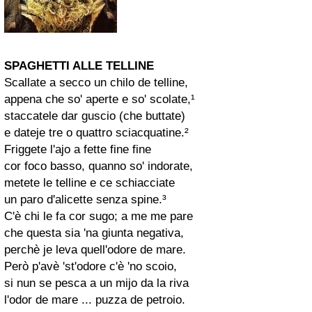
SPAGHETTI ALLE TELLINE
Scallate a secco un chilo de telline,
appena che so' aperte e so' scolate,¹
staccatele dar guscio (che buttate)
e dateje tre o quattro sciacquatine.²
Friggete l'ajo a fette fine fine
cor foco basso, quanno so' indorate,
metete le telline e ce schiacciate
un paro d'alicette senza spine.³
C'è chi le fa cor sugo; a me me pare
che questa sia 'na giunta negativa,
perchè je leva quell'odore de mare.
Però p'avè 'st'odore c'è 'no scoio,
si nun se pesca a un mijo da la riva
l'odor de mare ... puzza de petroio.