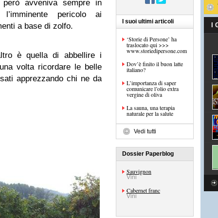
se però avveniva sempre in
 l’imminente pericolo ai
I suoi ultimi articoli
menti a base di zolfo.
I
‘Storie di Persone’ ha
traslocato qui >>>
www.storiedipersone.com
tro è quella di abbellire i
Dov’è finito il buon latte
na volta ricordare le belle
italiano?
ssati apprezzando chi ne da
L’importanza di saper
comunicare l’olio extra
vergine di oliva
La sauna, una terapia
naturale per la salute
Vedi tutti
Dossier Paperblog
Sauvignon
Vini
Cabernet franc
Vini