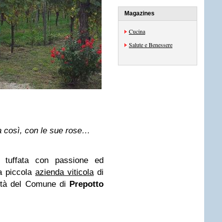
Magazines
Cucina
Salute e Benessere
a così, con le sue rose…
tuffata con passione ed
a piccola
azienda viticola
di
lità del Comune di
Prepotto