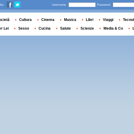
 su
Username
Password
ocietà
Cultura
Cinema
Musica
Libri
Viaggi
Tecnol
er Lei
Sesso
Cucina
Salute
Scienze
Media & Co