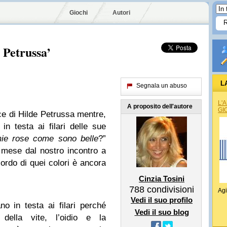
Giochi
Autori
 Petrussa’
L
Segnala un abuso
L'
A proposito dell'autore
GI
ce di Hilde Petrussa mentre,
in testa ai filari delle sue
mie rose come sono belle
?”
 mese dal nostro incontro a
icordo di quei colori è ancora
Cinzia Tosini
788
condivisioni
Agi
Vedi il suo profilo
o in testa ai filari perché
Vedi il suo blog
 della vite, l’oidio e la