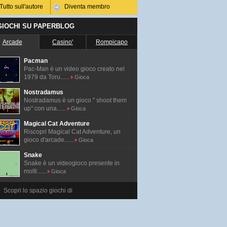
Tutto sull'autore
Diventa membro
 GIOCHI SU PAPERBLOG
Arcade
Casino'
Rompicapo
Pacman
Pac-Man é un video gioco creato nel
1979 da Toru......
Gioca
Nostradamus
Nostradamus è un gioco " shoot them
up" con una......
Gioca
Magical Cat Adventure
Riscopri Magical Cat Adventure, un
gioco d'arcade......
Gioca
Snake
Snake è un videogioco presente in
molti......
Gioca
Scopri lo spazio giochi di