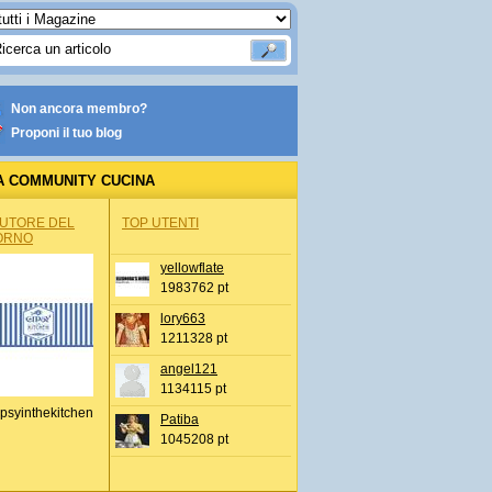
Non ancora membro?
Proponi il tuo blog
A COMMUNITY CUCINA
AUTORE DEL
TOP UTENTI
ORNO
yellowflate
1983762 pt
lory663
1211328 pt
angel121
1134115 pt
psyinthekitchen
Patiba
1045208 pt