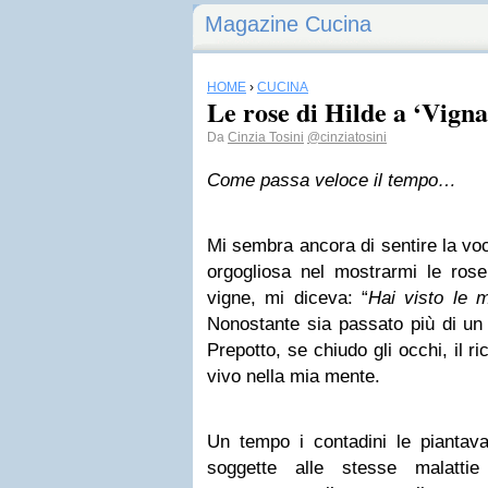
Magazine Cucina
HOME
›
CUCINA
Le rose di Hilde a ‘Vigna
Da
Cinzia Tosini
@cinziatosini
Come passa veloce il tempo…
Mi sembra ancora di sentire la vo
orgogliosa nel mostrarmi le rose 
vigne, mi diceva: “
Hai visto le 
Nonostante sia passato più di un
Prepotto, se chiudo gli occhi, il r
vivo nella mia mente.
Un tempo i contadini le piantavan
soggette alle stesse malattie