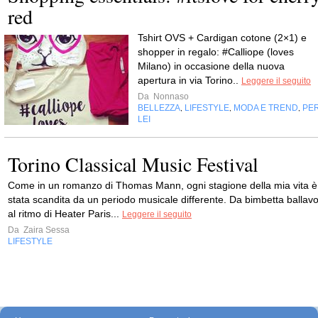
red
Tshirt OVS + Cardigan cotone (2×1) e
shopper in regalo: #Calliope (loves
Milano) in occasione della nuova
apertura in via Torino..
Leggere il seguito
Da
Nonnaso
BELLEZZA
LIFESTYLE
MODA E TREND
PE
,
,
,
LEI
Torino Classical Music Festival
Come in un romanzo di Thomas Mann, ogni stagione della mia vita è
stata scandita da un periodo musicale differente. Da bimbetta ballav
al ritmo di Heater Paris...
Leggere il seguito
Da
Zaira Sessa
LIFESTYLE