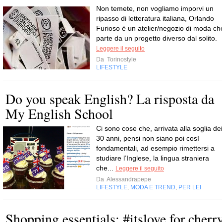
Non temete, non vogliamo imporvi un
ripasso di letteratura italiana, Orlando
Furioso è un atelier/negozio di moda ch
parte da un progetto diverso dal solito.
Leggere il seguito
Da
Torinostyle
LIFESTYLE
Do you speak English? La risposta da
My English School
Ci sono cose che, arrivata alla soglia de
30 anni, pensi non siano poi così
fondamentali, ad esempio rimettersi a
studiare l’Inglese, la lingua straniera
che...
Leggere il seguito
Da
Alessandrapepe
LIFESTYLE
MODA E TREND
PER LEI
,
,
Shopping essentials: #itslove for cherr