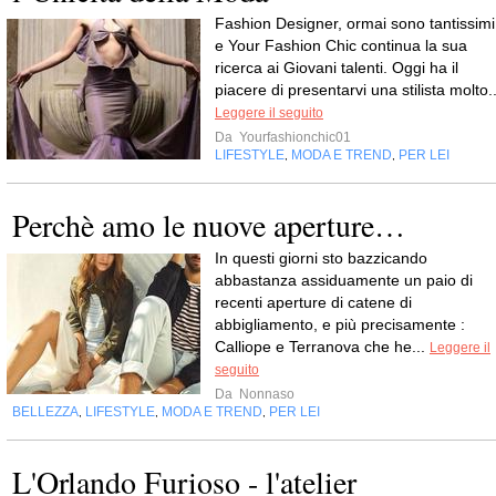
Fashion Designer, ormai sono tantissimi
e Your Fashion Chic continua la sua
ricerca ai Giovani talenti. Oggi ha il
piacere di presentarvi una stilista molto..
Leggere il seguito
Da
Yourfashionchic01
LIFESTYLE
MODA E TREND
PER LEI
,
,
Perchè amo le nuove aperture…
In questi giorni sto bazzicando
abbastanza assiduamente un paio di
recenti aperture di catene di
abbigliamento, e più precisamente :
Calliope e Terranova che he...
Leggere il
seguito
Da
Nonnaso
BELLEZZA
LIFESTYLE
MODA E TREND
PER LEI
,
,
,
L'Orlando Furioso - l'atelier