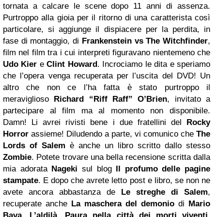
tornata a calcare le scene dopo 11 anni di assenza.
Purtroppo alla gioia per il ritorno di una caratterista così
particolare, si aggiunge il dispiacere per la perdita, in
fase di montaggio, di
Frankenstein vs The Witchfinder
,
film nel film tra i cui interpreti figuravano nientemeno che
Udo Kier
e
Clint Howard
. Incrociamo le dita e speriamo
che l’opera venga recuperata per l’uscita del DVD! Un
altro che non ce l’ha fatta è stato purtroppo il
meraviglioso
Richard “Riff Raff” O’Brien
, invitato a
partecipare al film ma al momento non disponibile.
Damn! Li avrei rivisti bene i due fratellini del
Rocky
Horror
assieme! Diludendo a parte, vi comunico che
The
Lords of Salem
è anche un libro scritto dallo stesso
Zombie
. Potete trovare una bella recensione scritta dalla
mia adorata
Nageki
sul blog
Il profumo delle pagine
stampate
. E dopo che avrete letto post e libro, se non ne
avete ancora abbastanza de
Le streghe di Salem
,
recuperate anche
La maschera del demonio
di
Mario
Bava, L’aldilà, Paura nella città dei morti viventi,