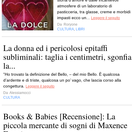
storia d’amore e dalle incantevoli
atmosfere di un laboratorio di
pasticceria, tra glasse, creme e morbidi
impasti ecco un...
Leggere il seguito
Da
Roryone
CULTURA
LIBRI
,
La donna ed i pericolosi epitaffi
subliminali: taglia i centimetri, sgonfia
la...
“Ho trovato la definizione del Bello, – del mio Bello. È qualcosa
d’ardente e di triste, qualcosa un po’ vago, che lascia corso alla
congettura.
Leggere il seguito
Da
Alessiamocci
CULTURA
Books & Babies [Recensione]: La
piccola mercante di sogni di Maxence