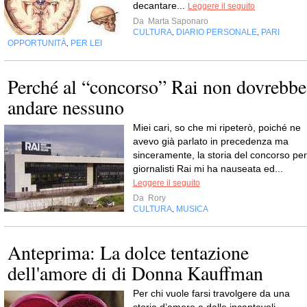
decantare...
Leggere il seguito
Da
Marta Saponaro
CULTURA
DIARIO PERSONALE
PARI
,
,
OPPORTUNITÀ
PER LEI
,
Perché al “concorso” Rai non dovrebbe
andare nessuno
Miei cari, so che mi ripeterò, poiché ne
avevo già parlato in precedenza ma
sinceramente, la storia del concorso per
giornalisti Rai mi ha nauseata ed...
Leggere il seguito
Da
Rory
CULTURA
MUSICA
,
Anteprima: La dolce tentazione
dell'amore di di Donna Kauffman
Per chi vuole farsi travolgere da una