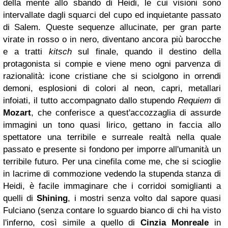
della mente allo sbando di Heidi, le cui visioni sono
intervallate dagli squarci del cupo ed inquietante passato
di Salem. Queste sequenze allucinate, per gran parte
virate in rosso o in nero, diventano ancora più barocche
e a tratti
kitsch
sul finale, quando il destino della
protagonista si compie e viene meno ogni parvenza di
razionalità: icone cristiane che si sciolgono in orrendi
demoni, esplosioni di colori al neon, capri, metallari
infoiati, il tutto accompagnato dallo stupendo
Requiem
di
Mozart
, che conferisce a quest'accozzaglia di assurde
immagini un tono quasi lirico, gettano in faccia allo
spettatore una terribile e surreale realtà nella quale
passato e presente si fondono per imporre all'umanità un
terribile futuro. Per una cinefila come me, che si scioglie
in lacrime di commozione vedendo la stupenda stanza di
Heidi, è facile immaginare che i corridoi somiglianti a
quelli di
Shining
, i mostri senza volto dal sapore quasi
Fulciano (senza contare lo sguardo bianco di chi ha visto
l'inferno, così simile a quello di
Cinzia Monreale
in