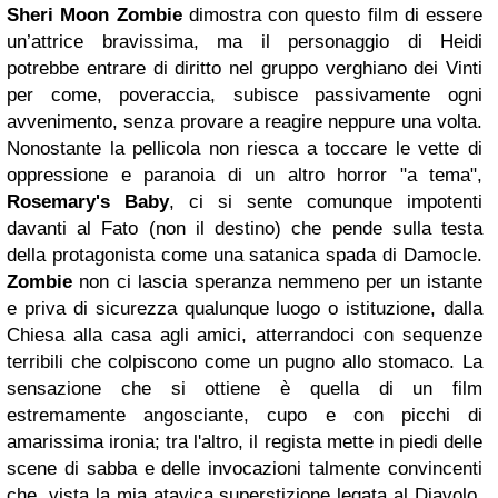
Sheri Moon
Zombie
dimostra con questo film di essere
un’attrice bravissima, ma il personaggio di Heidi
potrebbe entrare di diritto nel gruppo verghiano dei Vinti
per come, poveraccia, subisce passivamente ogni
avvenimento, senza provare a reagire neppure una volta.
Nonostante la pellicola non riesca a toccare le vette di
oppressione e paranoia di un altro horror "a tema",
Rosemary's Baby
, ci si sente comunque impotenti
davanti al Fato (non il destino) che pende sulla testa
della protagonista come una satanica spada di Damocle.
Zombie
non ci lascia speranza nemmeno per un istante
e priva di sicurezza qualunque luogo o istituzione, dalla
Chiesa alla casa agli amici, atterrandoci con sequenze
terribili che colpiscono come un pugno allo stomaco. La
sensazione che si ottiene è quella di un film
estremamente angosciante, cupo e con picchi di
amarissima ironia; tra l'altro, il regista mette in piedi delle
scene di sabba e delle invocazioni talmente convincenti
che, vista la mia atavica superstizione legata al Diavolo,