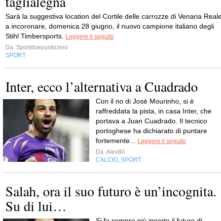
taglialegna
Sarà la suggestiva location del Cortile delle carrozze di Venaria Real
a incoronare, domenica 28 giugno, il nuovo campione italiano degli
Stihl Timbersports.
Leggere il seguito
Da
Sportduepuntozero
SPORT
Inter, ecco l’alternativa a Cuadrado
Con il no di Josè Mourinho, si è
raffreddata la pista, in casa Inter, che
portava a Juan Cuadrado. Il tecnico
portoghese ha dichiarato di puntare
fortemente...
Leggere il seguito
Da
Alex80
CALCIO
SPORT
,
Salah, ora il suo futuro è un’incognita.
Su di lui…
Si fa sempre più incerto il futuro di