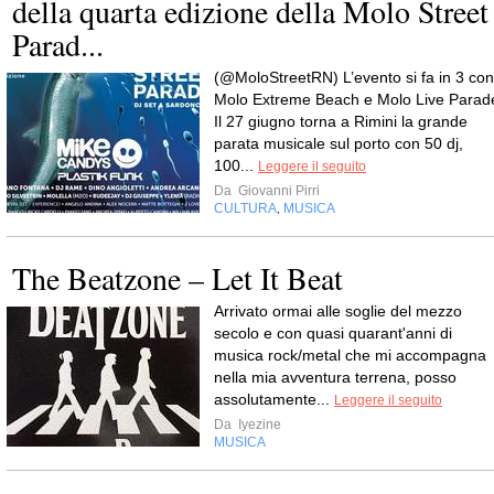
della quarta edizione della Molo Street
Parad...
(@MoloStreetRN) L’evento si fa in 3 con
Molo Extreme Beach e Molo Live Parad
Il 27 giugno torna a Rimini la grande
parata musicale sul porto con 50 dj,
100...
Leggere il seguito
Da
Giovanni Pirri
CULTURA
MUSICA
,
The Beatzone – Let It Beat
Arrivato ormai alle soglie del mezzo
secolo e con quasi quarant'anni di
musica rock/metal che mi accompagna
nella mia avventura terrena, posso
assolutamente...
Leggere il seguito
Da
Iyezine
MUSICA