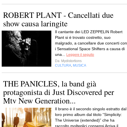
ROBERT PLANT - Cancellati due
show causa laringite
Il cantante dei LED ZEPPELIN Robert
Plant si è trovato costretto, suo
malgrado, a cancellare due concerti con
i Sensational Space Shifters a causa di
una...
Leggere il seguito
Da
Mydistortions
CULTURA
MUSICA
,
THE PANICLES, la band già
protagonista di Just Discovered per
Mtv New Generation...
Il brano è il secondo singolo estratto dal
loro primo album dal titolo “Simplicity:
The Universe (extended)” che ha
raccolto molteplici consensi Arriva il