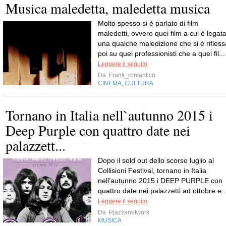
Musica maledetta, maledetta musica
Molto spesso si è parlato di film
maledetti, ovvero quei film a cui è legat
una qualche maledizione che si è rifless
poi su quei professionisti che a quei fil...
Leggere il seguito
Da
Frank_romantico
CINEMA
CULTURA
,
Tornano in Italia nell`autunno 2015 i
Deep Purple con quattro date nei
palazzett...
Dopo il sold out dello scorso luglio al
Collisioni Festival, tornano in Italia
nell’autunno 2015 i DEEP PURPLE con
quattro date nei palazzetti ad ottobre e..
Leggere il seguito
Da
Pjazzanetwork
MUSICA