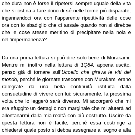
che dura non è forse il ripetersi sempre uguale della vita
che si ostina a fare dono di sé nelle forme più disparate,
ingannandoci ora con l’apparente ripetitività delle cose
ora con lo sbadiglio che ci assale quando non si direbbe
che le cose stesse meritino di precipitare nella noia e
nell’impermanenza?
Da una prima lettura si può dire solo bene di Murakami.
Mentre mi inoltro nella lettura di
1Q84
, appena uscito,
penso già di tornare sull’
Uccello che girava le viti del
mondo
, perché le giornate trascorse con Murakami erano
rallegrate da una bella continuità istituita dalla
consuetudine di vivere con lui: sicuramente, la prossima
volta che lo leggerò sarà diverso. Mi accorgerò che mi
era sfuggito un dettaglio non marginale che mi aiuterà ad
allontanarmi dalla mia realtà con più costrutto. Uscire da
questa lettura non è facile, perché essa costringe a
chiedersi quale posto si debba assegnare al sogno e alla