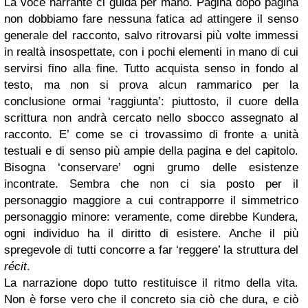
La voce narrante ci guida per mano. Pagina dopo pagina
non dobbiamo fare nessuna fatica ad attingere il senso
generale del racconto, salvo ritrovarsi più volte immessi
in realtà insospettate, con i pochi elementi in mano di cui
servirsi fino alla fine. Tutto acquista senso in fondo al
testo, ma non si prova alcun rammarico per la
conclusione ormai ‘raggiunta’: piuttosto, il cuore della
scrittura non andrà cercato nello sbocco assegnato al
racconto. E’ come se ci trovassimo di fronte a unità
testuali e di senso più ampie della pagina e del capitolo.
Bisogna ‘conservare’ ogni grumo delle esistenze
incontrate. Sembra che non ci sia posto per il
personaggio maggiore a cui contrapporre il simmetrico
personaggio minore: veramente, come direbbe Kundera,
ogni individuo ha il diritto di esistere. Anche il più
spregevole di tutti concorre a far ‘reggere’ la struttura del
récit
.
La narrazione dopo tutto restituisce il ritmo della vita.
Non è forse vero che il concreto sia ciò che dura, e ciò