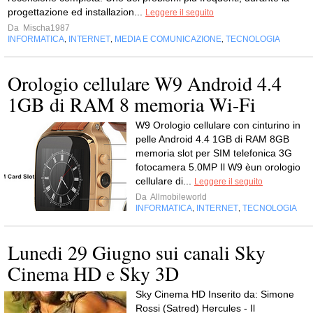
progettazione ed installazion...
Leggere il seguito
Da
Mischa1987
INFORMATICA
INTERNET
MEDIA E COMUNICAZIONE
TECNOLOGIA
,
,
,
Orologio cellulare W9 Android 4.4
1GB di RAM 8 memoria Wi-Fi
W9 Orologio cellulare con cinturino in
pelle Android 4.4 1GB di RAM 8GB
memoria slot per SIM telefonica 3G
fotocamera 5.0MP Il W9 èun orologio
cellulare di...
Leggere il seguito
Da
Allmobileworld
INFORMATICA
INTERNET
TECNOLOGIA
,
,
Lunedi 29 Giugno sui canali Sky
Cinema HD e Sky 3D
Sky Cinema HD Inserito da: Simone
Rossi (Satred) Hercules - Il