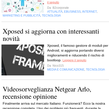
il seguito
Da
B2corporate
ATTUALITÀ
EBUSINESS
INTERNET
,
,
,
MARKETING E PUBBLICITÀ
TECNOLOGIA
,
Xposed si aggiorna con interessanti
novità
Xposed, il famoso gestore di moduli per
Android, si aggiorna portando diversi
miglioramenti e riducendo il rischio di
bootloop.
Leggere il seguito
Da
Nico315
MEDIA E COMUNICAZIONE
TECNOLOGIA
,
Videosorveglianza Netgear Arlo,
recensione opinione
Finalmente arriva sul mercato Italiano. Funzionerà? Ecco la nostra
recensione completa. Uno dei problemi più frequenti, durante la