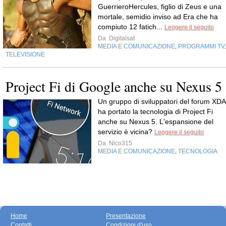
GuerrieroHercules, figlio di Zeus e una
mortale, semidio inviso ad Era che ha
compiuto 12 fatich...
Leggere il seguito
Da
Digitalsat
MEDIA E COMUNICAZIONE
PROGRAMMI TV
,
TELEVISIONE
Project Fi di Google anche su Nexus 5
Un gruppo di sviluppatori del forum XDA
ha portato la tecnologia di Project Fi
anche su Nexus 5. L'espansione del
servizio è vicina?
Leggere il seguito
Da
Nico315
MEDIA E COMUNICAZIONE
TECNOLOGIA
,
Home
Presentazione
Contatti
Condizioni d'uso