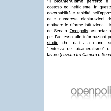
“Il
bicameralismo
perfetto
è u
costoso ed inefficiente. In que
governabilità e rapidità nell’appr
delle numerose dichiarazioni d
motivare le riforme istituzionali, 
del Senato.
Openpolis
, associazio
per l’accesso alle informazioni 
studio
che, dati alla mano, sm
“lentezza del bicameralismo” o 
lavoro (
navetta tra Camera e Sena