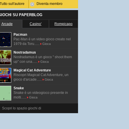
Tutto sull'autore
Diventa membro
 GIOCHI SU PAPERBLOG
Arcade
Casino'
Rompicapo
Pacman
Pac-Man é un video gioco creato nel
1979 da Toru......
Gioca
Nostradamus
Nostradamus è un gioco " shoot them
up" con una......
Gioca
Magical Cat Adventure
Riscopri Magical Cat Adventure, un
gioco d'arcade......
Gioca
Snake
Snake è un videogioco presente in
molti......
Gioca
Scopri lo spazio giochi di