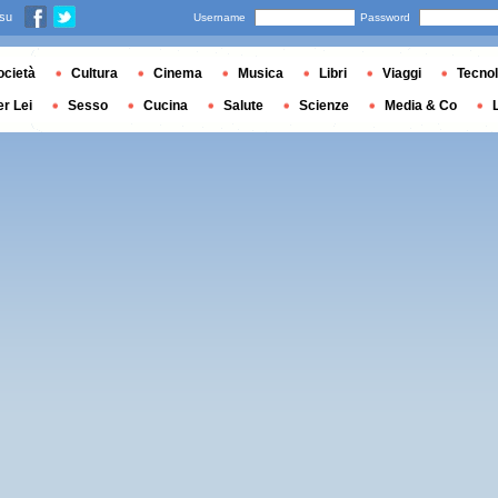
 su
Username
Password
ocietà
Cultura
Cinema
Musica
Libri
Viaggi
Tecnol
er Lei
Sesso
Cucina
Salute
Scienze
Media & Co