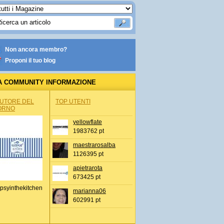
Non ancora membro?
Proponi il tuo blog
A COMMUNITY INFORMAZIONE
IONALE
AUTORE DEL
TOP UTENTI
ORNO
yellowflate
1983762 pt
maestrarosalba
1126395 pt
apietrarota
673425 pt
psyinthekitchen
marianna06
602991 pt