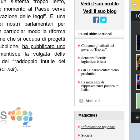
n sistema troppo lento,
Vedi il suo profilo
sto momento al Paese serve
Vedi il suo blog
ovazione delle leggi”. E’ una
I
ei nostri parlamentari per
in particolar modo la riforma
I suoi ultimi articoli
ne che si occupa di progetti
Chi sono gli alleati del
pubbliche,
ha pubblicato uno
governo Tsipras?
entisce la vulgata della
Sentenza Eternit:
del “raddoppio inutile del
ingiustizia è fatta
to, ndr
).
Gli 11 parlamentari meno
produttivi
La mancanza di
rappresentanza politica in
Italia
Vedi tutti
Magazines
Informazione regionale
Società