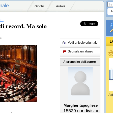
nale
Giochi
Autori
LE
di record. Ma solo
se
L
Vedi articolo originale
REG
L'
Segnala un abuso
GI
A proposito dell'autore
Agi
Margheritapugliese
15529
condivisioni